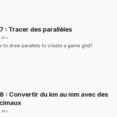
.
27
: Tracer des parallèles
 20 s
 to draw parallels to create a game grid?
28
: Convertir du km au mm avec des
.
cimaux
 29 s