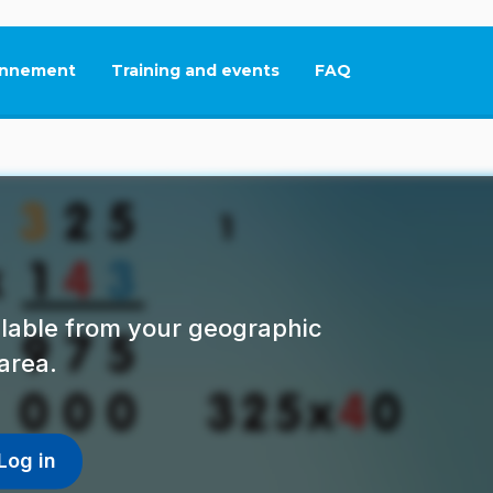
nnement
Training and events
FAQ
This link will open in
ailable from your geographic
area.
Log in