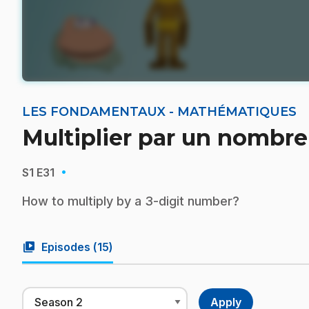
LES FONDAMENTAUX - MATHÉMATIQUES
Multiplier par un nombre 
·
S1
E31
How to multiply by a 3-digit number?
video_library
Episodes (
15
)