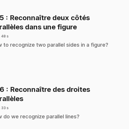
25
: Reconnaître deux côtés
.
rallèles dans une figure
 48 s
 to recognize two parallel sides in a figure?
26
: Reconnaître des droites
.
rallèles
 33 s
 do we recognize parallel lines?