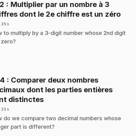
32
: Multiplier par un nombre à 3
.
iffres dont le 2e chiffre est un zéro
 25 s
 to multiply by a 3-digit number whose 2nd digit
a zero?
34
: Comparer deux nombres
cimaux dont les parties entières
.
nt distinctes
 23 s
 do we compare two decimal numbers whose
eger part is different?