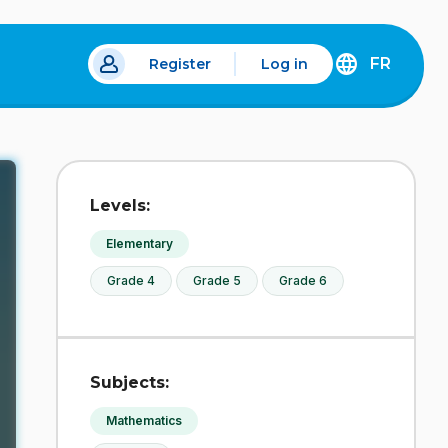
FR
Register
Log in
 a new tab.
DÉCOUVREZ
LA
VERSION
EN
FRANÇAIS
DU
Levels:
SITE
IDÉLLO.
Elementary
Grade 4
Grade 5
Grade 6
Subjects:
Mathematics