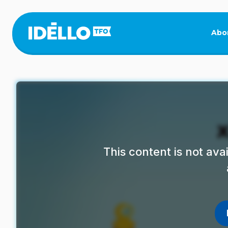
Skip
to
main
Abo
content
This content is not av