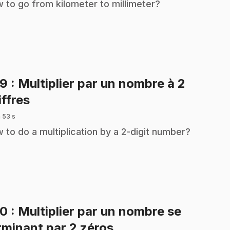
 to go from kilometer to millimeter?
29
: Multiplier par un nombre à 2
.
iffres
 53 s
 to do a multiplication by a 2-digit number?
30
: Multiplier par un nombre se
.
rminant par 2 zéros