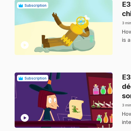
E
Subscription
ch
3 min
.
How
is 
play_circle
E
Subscription
dé
so
3 min
.
How
play_circle
int