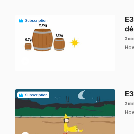
E
Subscription
dé
3 min
.
How
play_circle
E
Subscription
3 min
.
How