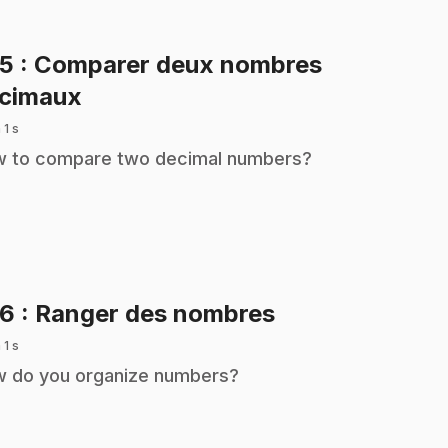
35
: Comparer deux nombres
.
cimaux
 1 s
 to compare two decimal numbers?
.
36
: Ranger des nombres
 1 s
 do you organize numbers?