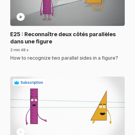
play_circle
E25
: Reconnaître deux côtés parallèles
.
dans une figure
2 min 48 s
.
How to recognize two parallel sides in a figure?
Subscription
play_circle