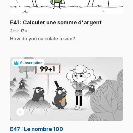
play_circle
.
E41
: Calculer une somme d'argent
2 min 17 s
.
How do you calculate a sum?
Subscription
play_circle
.
E47
: Le nombre 100