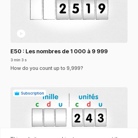
play_circle
.
E50
: Les nombres de 1 000 à 9 999
3 min 3 s
.
How do you count up to 9,999?
Subscription