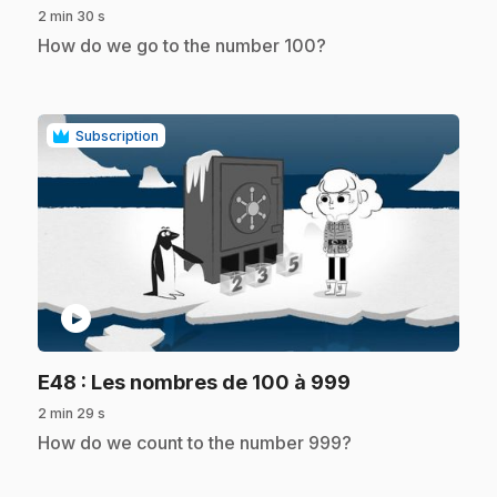
2 min 30 s
.
How do we go to the number 100?
Subscription
play_circle
.
E48
: Les nombres de 100 à 999
2 min 29 s
.
How do we count to the number 999?