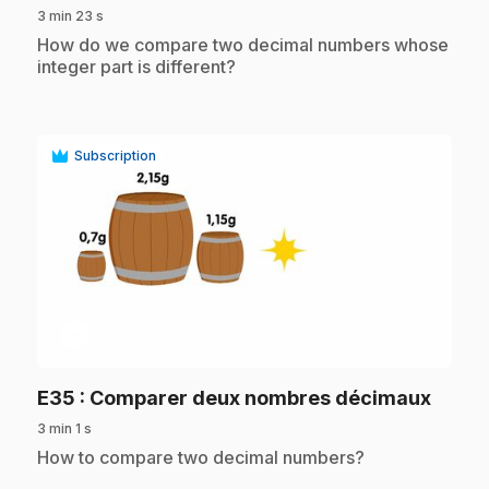
3 min 23 s
.
How do we compare two decimal numbers whose
integer part is different?
Subscription
play_circle
.
E35
: Comparer deux nombres décimaux
3 min 1 s
.
How to compare two decimal numbers?