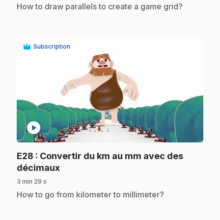
.
How to draw parallels to create a game grid?
Subscription
play_circle
E28
: Convertir du km au mm avec des
.
décimaux
3 min 29 s
.
How to go from kilometer to millimeter?