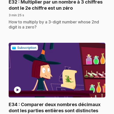
E32
: Multiplier par un nombre à 3 chiffres
.
dont le 2e chiffre est un zéro
3 min 25 s
.
How to multiply by a 3-digit number whose 2nd
digit is a zero?
Subscription
play_circle
E34
: Comparer deux nombres décimaux
.
dont les parties entières sont distinctes