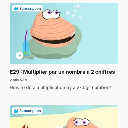
Subscription
play_circle
.
E29
: Multiplier par un nombre à 2 chiffres
2 min 53 s
.
How to do a multiplication by a 2-digit number?
Subscription