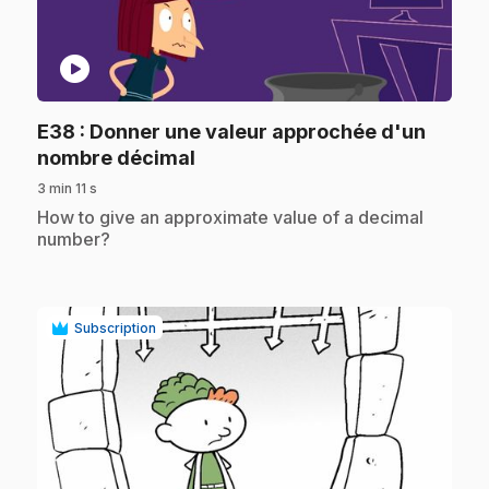
play_circle
E38
: Donner une valeur approchée d'un
.
nombre décimal
3 min 11 s
.
How to give an approximate value of a decimal
number?
Subscription