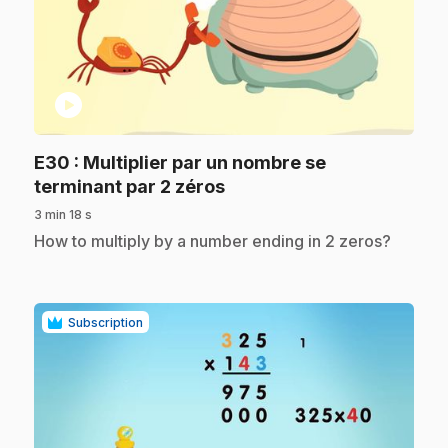
play_circle
E30
: Multiplier par un nombre se
.
terminant par 2 zéros
3 min 18 s
.
How to multiply by a number ending in 2 zeros?
Subscription