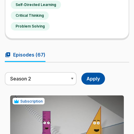
Self-Directed Learning
Critical Thinking
Problem Solving
video_library
Episodes (
67
)
Subscription