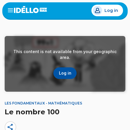
Skip
Log in
to
Open
the
main
menu
content
This content is not available from your geographic
area.
Log in
LES FONDAMENTAUX - MATHÉMATIQUES
Le nombre 100
share