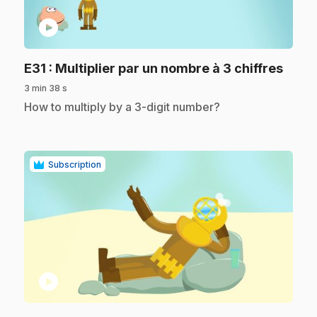
play_circle
.
E31
: Multiplier par un nombre à 3 chiffres
3 min 38 s
.
How to multiply by a 3-digit number?
Subscription
play_circle