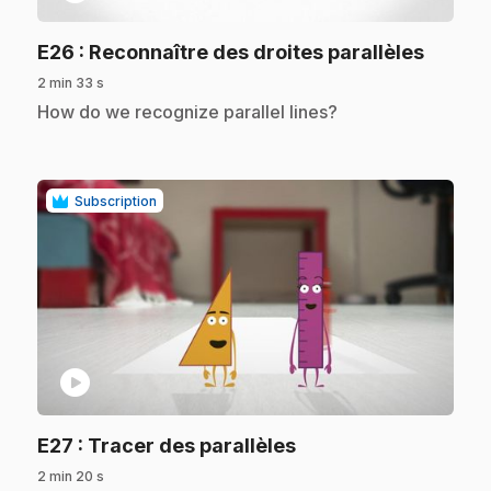
.
E26
: Reconnaître des droites parallèles
2 min 33 s
.
How do we recognize parallel lines?
Subscription
play_circle
.
E27
: Tracer des parallèles
2 min 20 s