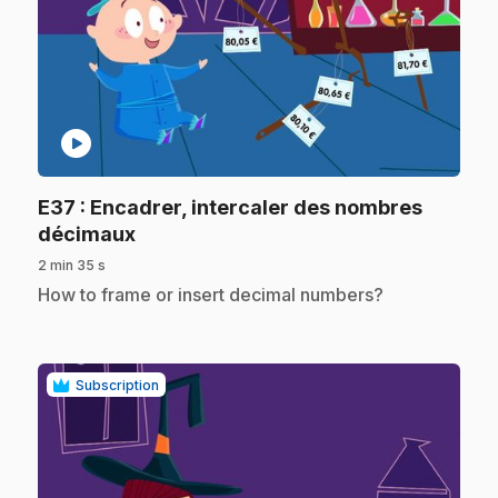
play_circle
E37
: Encadrer, intercaler des nombres
.
décimaux
2 min 35 s
.
How to frame or insert decimal numbers?
Subscription