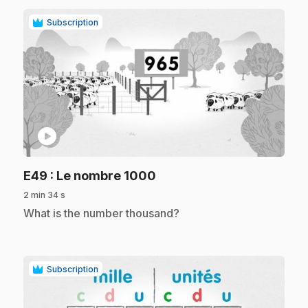
Subscription
play_circle
.
E49
: Le nombre 1000
2 min 34 s
.
What is the number thousand?
Subscription