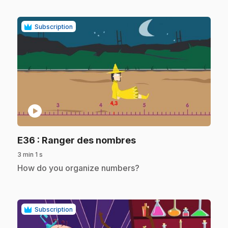
Subscription
play_circle
.
E36
: Ranger des nombres
3 min 1 s
.
How do you organize numbers?
Subscription