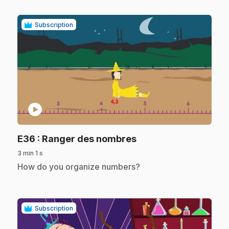
Subscription
play_circle
.
E36
: Ranger des nombres
3 min 1 s
.
How do you organize numbers?
Subscription