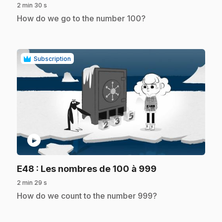
2 min 30 s
.
How do we go to the number 100?
Subscription
play_circle
.
E48
: Les nombres de 100 à 999
2 min 29 s
.
How do we count to the number 999?