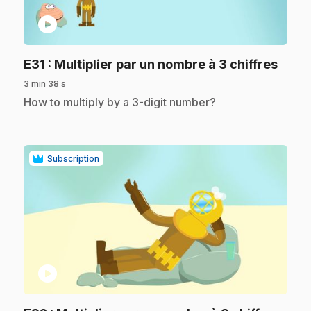
play_circle
.
E31
: Multiplier par un nombre à 3 chiffres
3 min 38 s
.
How to multiply by a 3-digit number?
Subscription
play_circle