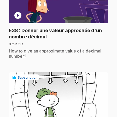
play_circle
E38
: Donner une valeur approchée d'un
.
nombre décimal
3 min 11 s
.
How to give an approximate value of a decimal
number?
Subscription