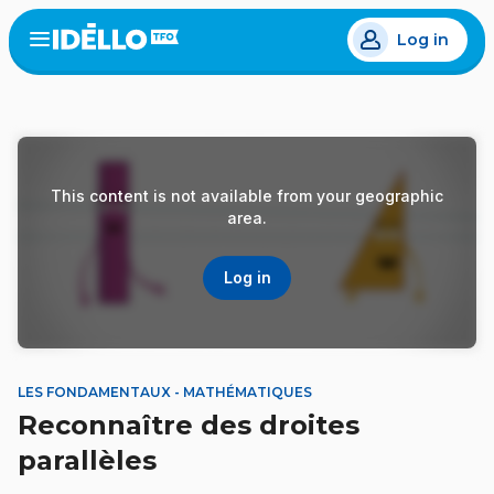
Skip
Log in
to
Open
the
main
menu
content
This content is not available from your geographic
area.
Log in
LES FONDAMENTAUX - MATHÉMATIQUES
Reconnaître des droites
parallèles