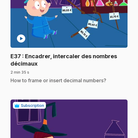
play_circle
E37
: Encadrer, intercaler des nombres
.
décimaux
2 min 35 s
.
How to frame or insert decimal numbers?
Subscription