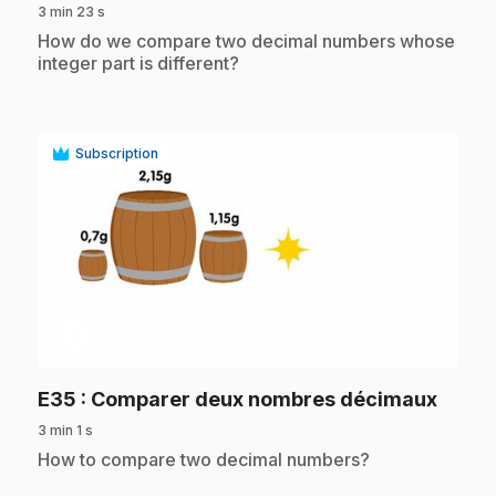
3 min 23 s
.
How do we compare two decimal numbers whose
integer part is different?
Subscription
play_circle
.
E35
: Comparer deux nombres décimaux
3 min 1 s
.
How to compare two decimal numbers?