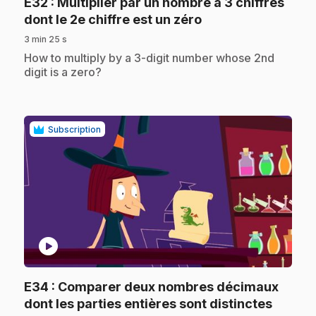
E32
: Multiplier par un nombre à 3 chiffres
.
dont le 2e chiffre est un zéro
3 min 25 s
.
How to multiply by a 3-digit number whose 2nd
digit is a zero?
Subscription
play_circle
E34
: Comparer deux nombres décimaux
.
dont les parties entières sont distinctes