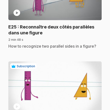
play_circle
E25
: Reconnaître deux côtés parallèles
.
dans une figure
2 min 48 s
.
How to recognize two parallel sides in a figure?
Subscription
play_circle