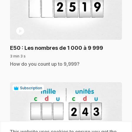
play_circle
.
E50
: Les nombres de 1 000 à 9 999
3 min 3 s
.
How do you count up to 9,999?
Subscription
This website uses cookies to ensure you get the