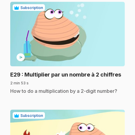
Subscription
play_circle
.
E29
: Multiplier par un nombre à 2 chiffres
2 min 53 s
.
How to do a multiplication by a 2-digit number?
Subscription