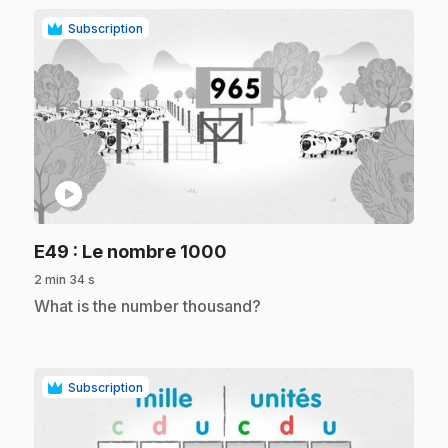
Subscription
play_circle
.
E49
: Le nombre 1000
2 min 34 s
.
What is the number thousand?
Subscription