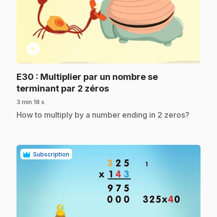
play_circle
E30
: Multiplier par un nombre se
.
terminant par 2 zéros
3 min 18 s
.
How to multiply by a number ending in 2 zeros?
Subscription