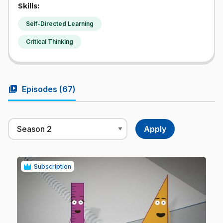
Skills:
Self-Directed Learning
Critical Thinking
video_library
Episodes (
67
)
Subscription