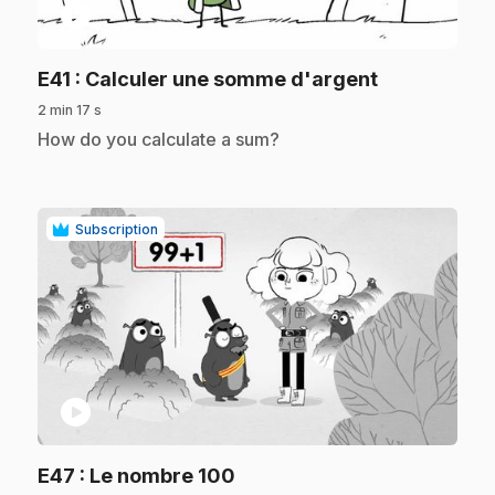
play_circle
.
E41
: Calculer une somme d'argent
2 min 17 s
.
How do you calculate a sum?
Subscription
play_circle
.
E47
: Le nombre 100