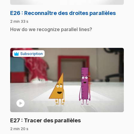
.
E26
: Reconnaître des droites parallèles
2 min 33 s
.
How do we recognize parallel lines?
Subscription
play_circle
.
E27
: Tracer des parallèles
2 min 20 s