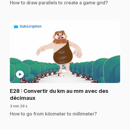
.
How to draw parallels to create a game grid?
Subscription
play_circle
E28
: Convertir du km au mm avec des
.
décimaux
3 min 29 s
.
How to go from kilometer to millimeter?