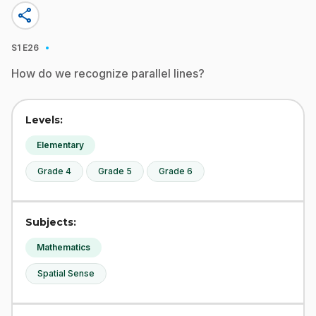
share
·
S1
E26
How do we recognize parallel lines?
Levels:
Elementary
Grade 4
Grade 5
Grade 6
Subjects:
Mathematics
Spatial Sense