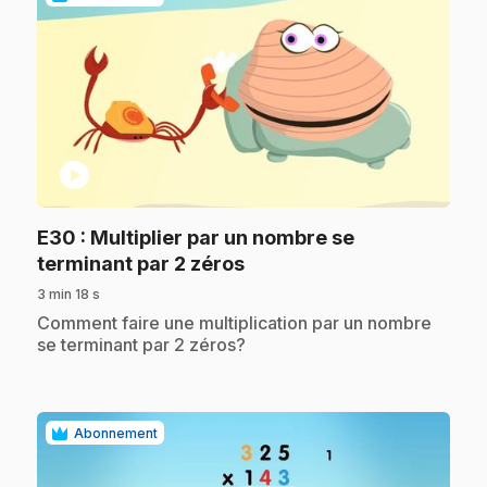
play_circle
E30
: Multiplier par un nombre se
.
terminant par 2 zéros
3 min 18 s
.
Comment faire une multiplication par un nombre
se terminant par 2 zéros?
Abonnement