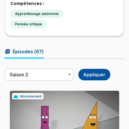
Compétences :
Apprentissage autonome
Pensée critique
video_library
Épisodes (
67
)
Abonnement