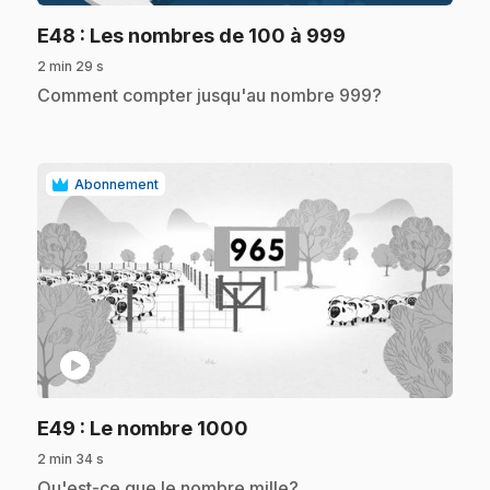
.
E48
: Les nombres de 100 à 999
2 min 29 s
.
Comment compter jusqu'au nombre 999?
Abonnement
play_circle
.
E49
: Le nombre 1000
2 min 34 s
.
Qu'est-ce que le nombre mille?