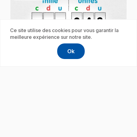
Ce site utilise des cookies pour vous garantir la
meilleure expérience sur notre site.
play_circle
Ok
help
Aide
Accéder à l
,Ce lien s'
.
E51
: Les nombres de 10 000 à 999 999
3 min 25 s
.
Comment compter jusqu'à 999 999?
Abonnement