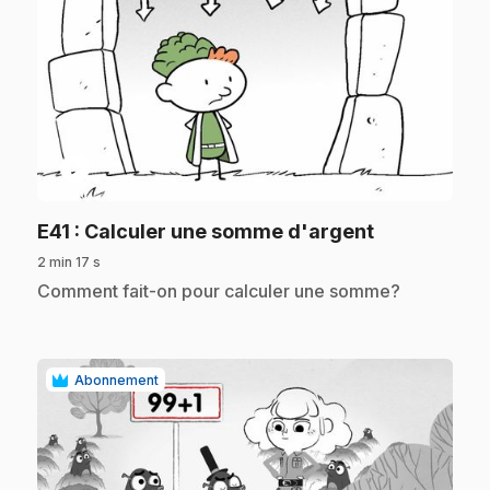
play_circle
.
E41
: Calculer une somme d'argent
2 min 17 s
.
Comment fait-on pour calculer une somme?
Abonnement