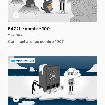
play_circle
.
E47
: Le nombre 100
2 min 30 s
.
Comment aller au nombre 100?
Abonnement
play_circle