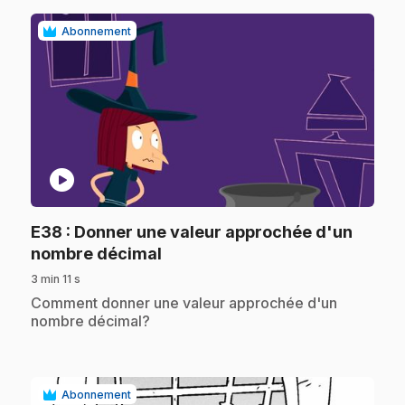
Abonnement
play_circle
E38
: Donner une valeur approchée d'un
.
nombre décimal
3 min 11 s
.
Comment donner une valeur approchée d'un
nombre décimal?
Abonnement