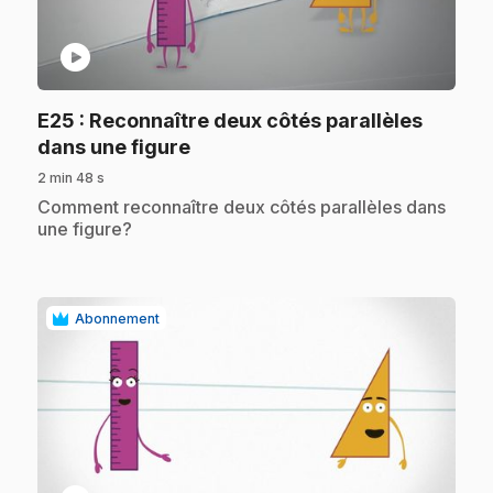
play_circle
E25
: Reconnaître deux côtés parallèles
.
dans une figure
2 min 48 s
.
Comment reconnaître deux côtés parallèles dans
une figure?
Abonnement