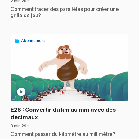
2 min 20 s
.
Comment tracer des parallèles pour créer une
grille de jeu?
Abonnement
play_circle
E28
: Convertir du km au mm avec des
.
décimaux
3 min 29 s
.
Comment passer du kilomètre au millimètre?