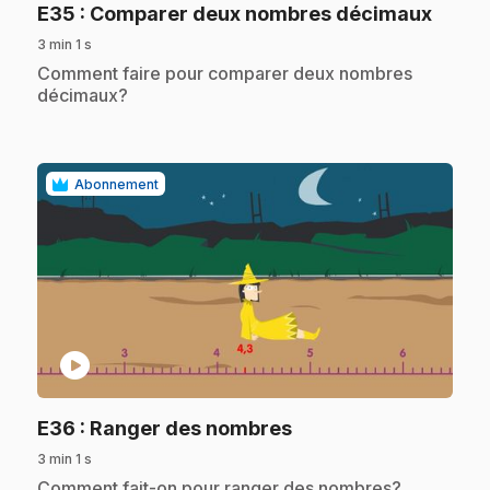
.
E35
: Comparer deux nombres décimaux
3 min 1 s
.
Comment faire pour comparer deux nombres
décimaux?
Abonnement
play_circle
.
E36
: Ranger des nombres
3 min 1 s
.
Comment fait-on pour ranger des nombres?