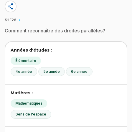
share
·
S1
E26
Comment reconnaître des droites parallèles?
Années d'études :
Élémentaire
4e année
5e année
6e année
Matières :
Mathématiques
Sens de l'espace