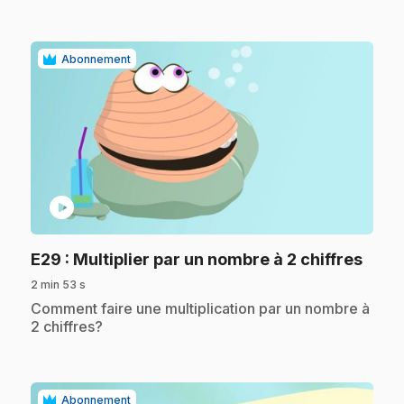
Abonnement
play_circle
.
E29
: Multiplier par un nombre à 2 chiffres
2 min 53 s
.
Comment faire une multiplication par un nombre à
2 chiffres?
Abonnement