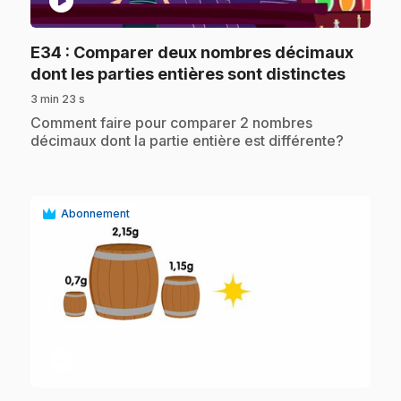
play_circle
E34
: Comparer deux nombres décimaux
.
dont les parties entières sont distinctes
3 min 23 s
.
Comment faire pour comparer 2 nombres
décimaux dont la partie entière est différente?
Abonnement
play_circle