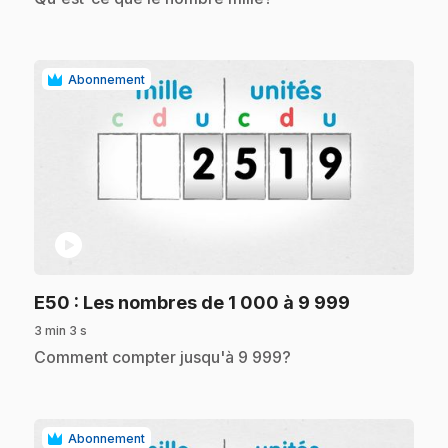
Abonnement
play_circle
.
E50
: Les nombres de 1 000 à 9 999
3 min 3 s
.
Comment compter jusqu'à 9 999?
Abonnement