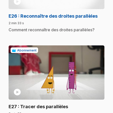
play_circle
.
E26
: Reconnaître des droites parallèles
2 min 33 s
.
Comment reconnaître des droites parallèles?
Abonnement
play_circle
.
E27
: Tracer des parallèles