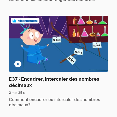
Abonnement
play_circle
E37
: Encadrer, intercaler des nombres
.
décimaux
2 min 35 s
.
Comment encadrer ou intercaler des nombres
décimaux?