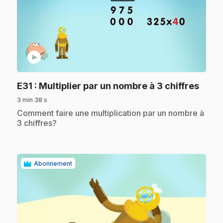
play_circle
.
E31
: Multiplier par un nombre à 3 chiffres
3 min 38 s
.
Comment faire une multiplication par un nombre à
3 chiffres?
Abonnement