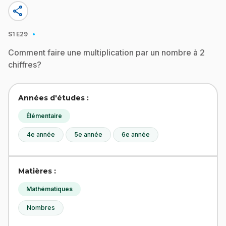
share
·
S1
E29
Comment faire une multiplication par un nombre à 2
chiffres?
Années d'études :
Élémentaire
4e année
5e année
6e année
Matières :
Mathématiques
Nombres