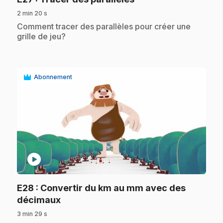
2 min 20 s
.
Comment tracer des parallèles pour créer une
grille de jeu?
Abonnement
play_circle
E28
: Convertir du km au mm avec des
.
décimaux
3 min 29 s