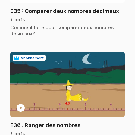
.
E35
: Comparer deux nombres décimaux
3 min 1 s
.
Comment faire pour comparer deux nombres
décimaux?
Abonnement
play_circle
.
E36
: Ranger des nombres
3 min 1 s