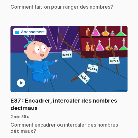
.
Comment fait-on pour ranger des nombres?
Abonnement
play_circle
E37
: Encadrer, intercaler des nombres
.
décimaux
2 min 35 s
.
Comment encadrer ou intercaler des nombres
décimaux?