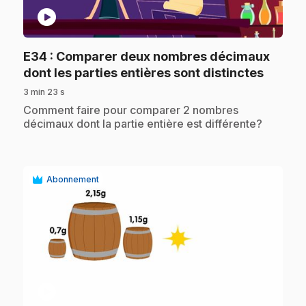
play_circle
E34
: Comparer deux nombres décimaux
.
dont les parties entières sont distinctes
3 min 23 s
.
Comment faire pour comparer 2 nombres
décimaux dont la partie entière est différente?
Abonnement
play_circle