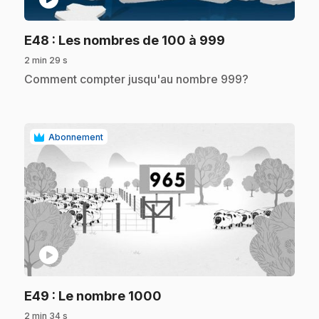
.
E48
: Les nombres de 100 à 999
2 min 29 s
.
Comment compter jusqu'au nombre 999?
Abonnement
play_circle
.
E49
: Le nombre 1000
2 min 34 s