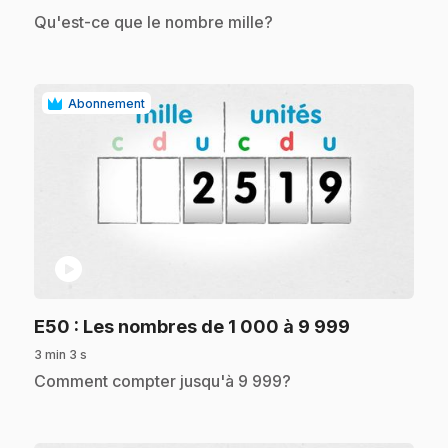
.
Qu'est-ce que le nombre mille?
Abonnement
play_circle
.
E50
: Les nombres de 1 000 à 9 999
3 min 3 s
.
Comment compter jusqu'à 9 999?