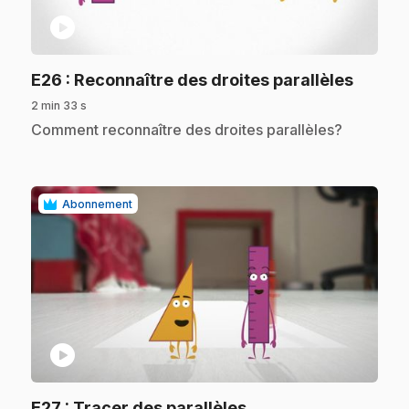
play_circle
.
E26
: Reconnaître des droites parallèles
2 min 33 s
.
Comment reconnaître des droites parallèles?
Abonnement
play_circle
.
E27
: Tracer des parallèles