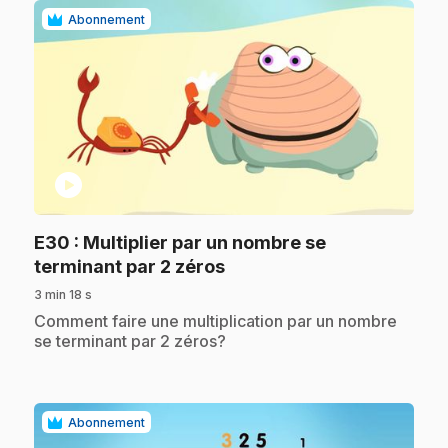
Abonnement
play_circle
E30
: Multiplier par un nombre se
.
terminant par 2 zéros
3 min 18 s
.
Comment faire une multiplication par un nombre
se terminant par 2 zéros?
Abonnement