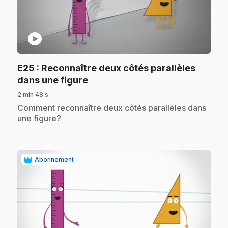
play_circle
E25
: Reconnaître deux côtés parallèles
.
dans une figure
2 min 48 s
.
Comment reconnaître deux côtés parallèles dans
une figure?
Abonnement