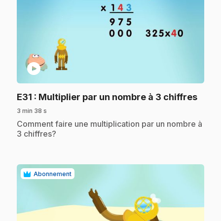
play_circle
.
E31
: Multiplier par un nombre à 3 chiffres
3 min 38 s
.
Comment faire une multiplication par un nombre à
3 chiffres?
Abonnement