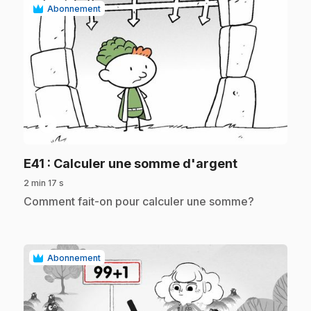
Abonnement
play_circle
.
E41
: Calculer une somme d'argent
2 min 17 s
.
Comment fait-on pour calculer une somme?
Abonnement