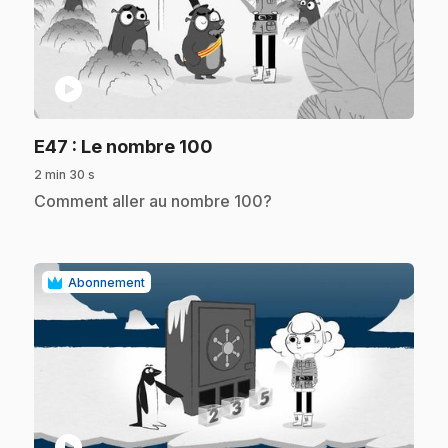
play_circle
.
E47
: Le nombre 100
2 min 30 s
.
Comment aller au nombre 100?
Abonnement
play_circle