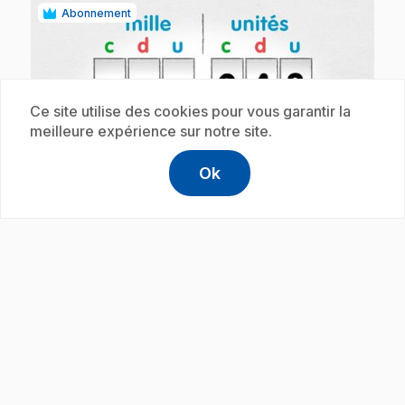
Abonnement
Ce site utilise des cookies pour vous garantir la
meilleure expérience sur notre site.
play_circle
Ok
help
Aide
Accéder à l
,Ce lien s'
.
E51
: Les nombres de 10 000 à 999 999
3 min 25 s
.
Comment compter jusqu'à 999 999?
Abonnement