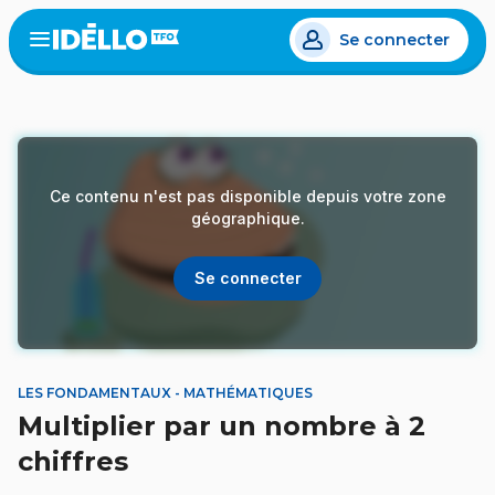
Aller
Se connecter
au
Open
the
contenu
menu
principal
Ce contenu n'est pas disponible depuis votre zone
géographique.
Se connecter
LES FONDAMENTAUX - MATHÉMATIQUES
Multiplier par un nombre à 2
chiffres