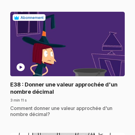
Abonnement
play_circle
E38
: Donner une valeur approchée d'un
.
nombre décimal
3 min 11 s
.
Comment donner une valeur approchée d'un
nombre décimal?