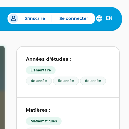
EN
S'inscrire
Se connecter
s un nouvel onglet.
DISCOVER
THE
ENGLISH
VERSION
OF
IDÉLLO.
Années d'études :
Élémentaire
4e année
5e année
6e année
Matières :
Mathématiques