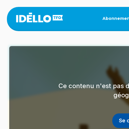
Aller
au
contenu
Abonnemen
principal
Ce contenu n'est pas d
géog
Se 