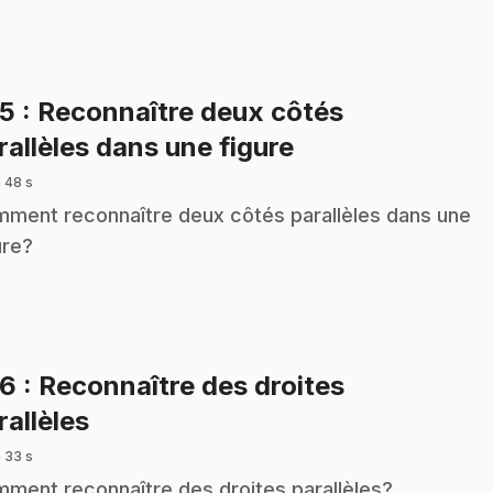
25
: Reconnaître deux côtés
.
rallèles dans une figure
 48 s
ment reconnaître deux côtés parallèles dans une
ure?
26
: Reconnaître des droites
.
rallèles
 33 s
ment reconnaître des droites parallèles?