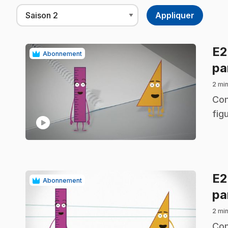
E
Abonnement
pa
2 min
.
Com
fig
play_circle
E
Abonnement
pa
2 min
.
Com