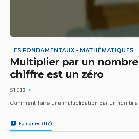
LES FONDAMENTAUX - MATHÉMATIQUES
Multiplier par un nombre 
chiffre est un zéro
·
S1
E32
Comment faire une multiplication par un nombre à
video_library
Épisodes (
67
)