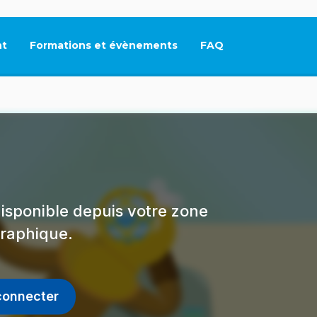
t
Formations et évènements
FAQ
Ce lien s'ouvrira dan
isponible depuis votre zone
raphique.
connecter