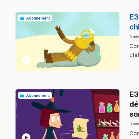
E
Abonnement
ch
3 min
.
Com
chi
play_circle
E
Abonnement
dé
so
3 min
.
Com
play_circle