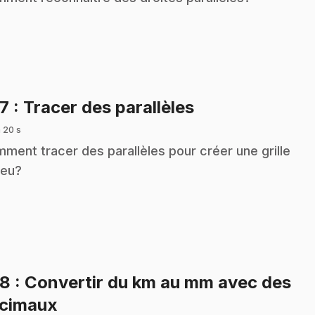
.
27
: Tracer des parallèles
 20 s
ment tracer des parallèles pour créer une grille
jeu?
28
: Convertir du km au mm avec des
.
cimaux