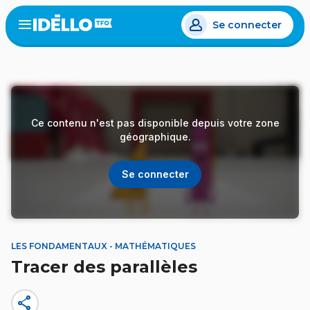
Aller
Se connecter
au
Open
the
contenu
menu
principal
Ce contenu n'est pas disponible depuis votre zone
géographique.
Se connecter
LES FONDAMENTAUX - MATHÉMATIQUES
Tracer des parallèles
share