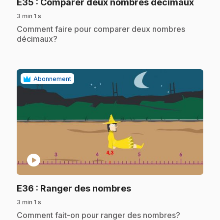
.
E35
: Comparer deux nombres décimaux
3 min 1 s
.
Comment faire pour comparer deux nombres
décimaux?
Abonnement
play_circle
.
E36
: Ranger des nombres
3 min 1 s
.
Comment fait-on pour ranger des nombres?