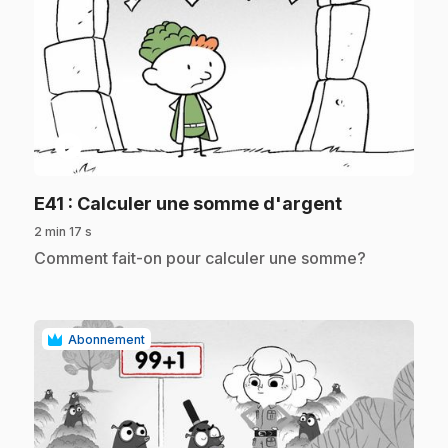
play_circle
.
E41
: Calculer une somme d'argent
2 min 17 s
.
Comment fait-on pour calculer une somme?
Abonnement