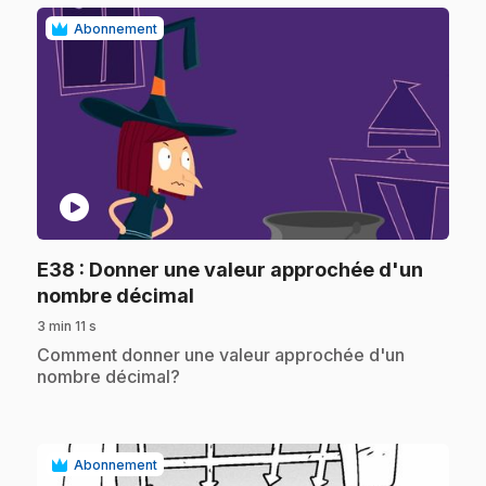
Abonnement
play_circle
E38
: Donner une valeur approchée d'un
.
nombre décimal
3 min 11 s
.
Comment donner une valeur approchée d'un
nombre décimal?
Abonnement