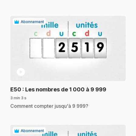
Abonnement
play_circle
.
E50
: Les nombres de 1 000 à 9 999
3 min 3 s
.
Comment compter jusqu'à 9 999?
Abonnement