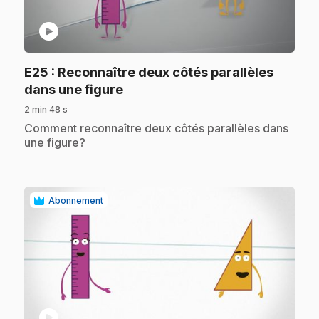
play_circle
E25
: Reconnaître deux côtés parallèles
.
dans une figure
2 min 48 s
.
Comment reconnaître deux côtés parallèles dans
une figure?
Abonnement
play_circle