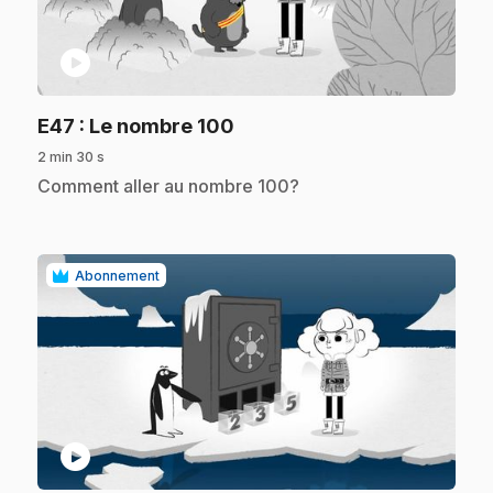
play_circle
.
E47
: Le nombre 100
2 min 30 s
.
Comment aller au nombre 100?
Abonnement
play_circle