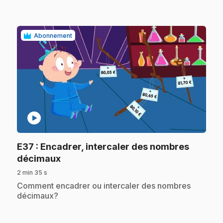
Abonnement
play_circle
E37
: Encadrer, intercaler des nombres
.
décimaux
2 min 35 s
.
Comment encadrer ou intercaler des nombres
décimaux?