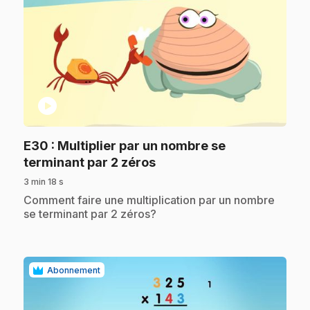
play_circle
E30
: Multiplier par un nombre se
.
terminant par 2 zéros
3 min 18 s
.
Comment faire une multiplication par un nombre
se terminant par 2 zéros?
Abonnement