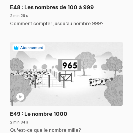
.
E48
: Les nombres de 100 à 999
2 min 29 s
.
Comment compter jusqu'au nombre 999?
Abonnement
play_circle
.
E49
: Le nombre 1000
2 min 34 s
.
Qu'est-ce que le nombre mille?