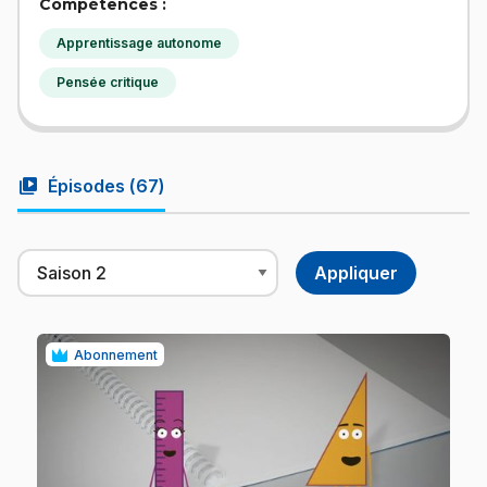
Compétences :
Apprentissage autonome
Pensée critique
video_library
Épisodes (
67
)
Abonnement