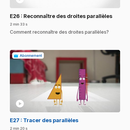
.
E26
: Reconnaître des droites parallèles
2 min 33 s
.
Comment reconnaître des droites parallèles?
Abonnement
play_circle
.
E27
: Tracer des parallèles
2 min 20 s