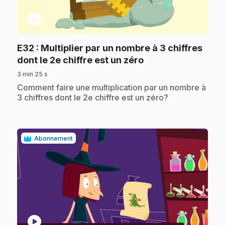
play_circle
E32
: Multiplier par un nombre à 3 chiffres
.
dont le 2e chiffre est un zéro
3 min 25 s
.
Comment faire une multiplication par un nombre à
3 chiffres dont le 2e chiffre est un zéro?
Abonnement
play_circle