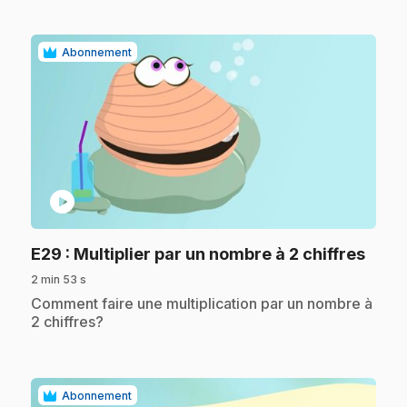
Abonnement
play_circle
.
E29
: Multiplier par un nombre à 2 chiffres
2 min 53 s
.
Comment faire une multiplication par un nombre à
2 chiffres?
Abonnement