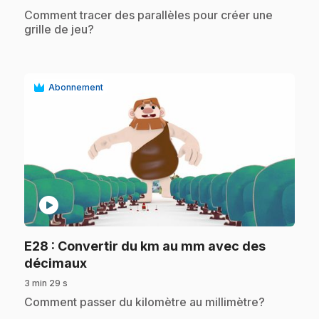
.
Comment tracer des parallèles pour créer une
grille de jeu?
Abonnement
play_circle
E28
: Convertir du km au mm avec des
.
décimaux
3 min 29 s
.
Comment passer du kilomètre au millimètre?