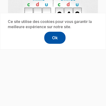
Ce site utilise des cookies pour vous garantir la
meilleure expérience sur notre site.
play_circle
Ok
help
Aide
Accéder à l
,Ce lien s'
.
E51
: Les nombres de 10 000 à 999 999
3 min 25 s
.
Comment compter jusqu'à 999 999?
Abonnement