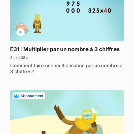
play_circle
.
E31
: Multiplier par un nombre à 3 chiffres
3 min 38 s
.
Comment faire une multiplication par un nombre à
3 chiffres?
Abonnement