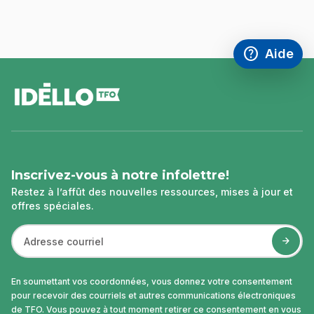
help
Aide
Accéder à l
,Ce lien s'
pied
de
page
Inscrivez-vous à notre infolettre!
Restez à l’affût des nouvelles ressources, mises à jour et
offres spéciales.
En soumettant vos coordonnées, vous donnez votre consentement
pour recevoir des courriels et autres communications électroniques
de TFO. Vous pouvez à tout moment retirer ce consentement en vous