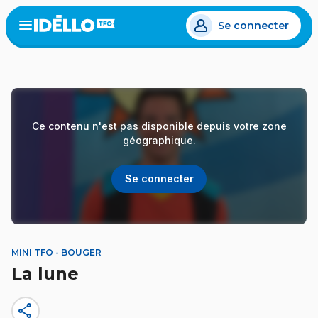
Aller
Se connecter
au
Open
the
contenu
menu
principal
Ce contenu n'est pas disponible depuis votre zone
géographique.
Se connecter
MINI TFO - BOUGER
La lune
share