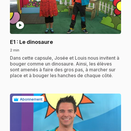
play_circle
.
E1
: Le dinosaure
2 min
.
Dans cette capsule, Josée et Louis nous invitent à
bouger comme un dinosaure. Ainsi, les élèves
sont amenés à faire des gros pas, à marcher sur
place et à bouger les hanches de chaque côté.
Abonnement