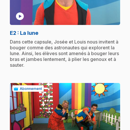
play_circle
.
E2
: La lune
.
Dans cette capsule, Josée et Louis nous invitent à
bouger comme des astronautes qui explorent la
lune. Ainsi, les élèves sont amenés à bouger leurs
bras et jambes lentement, à plier les genoux et à
sauter.
Abonnement