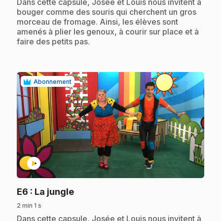
.
Dans cette capsule, Josée et Louis nous invitent à
bouger comme des souris qui cherchent un gros
morceau de fromage. Ainsi, les élèves sont
amenés à plier les genoux, à courir sur place et à
faire des petits pas.
Abonnement
play_circle
.
E6
: La jungle
2 min 1 s
.
Dans cette capsule, Josée et Louis nous invitent à