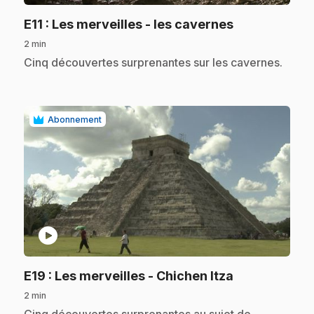
.
E11
: Les merveilles - les cavernes
2 min
.
Cinq découvertes surprenantes sur les cavernes.
Abonnement
play_circle
.
E19
: Les merveilles - Chichen Itza
2 min
.
Cinq découvertes surprenantes au sujet de