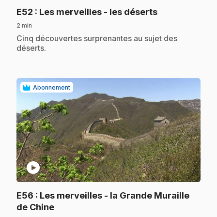
.
E52
: Les merveilles - les déserts
2 min
.
Cinq découvertes surprenantes au sujet des
déserts.
Abonnement
play_circle
E56
: Les merveilles - la Grande Muraille
.
de Chine