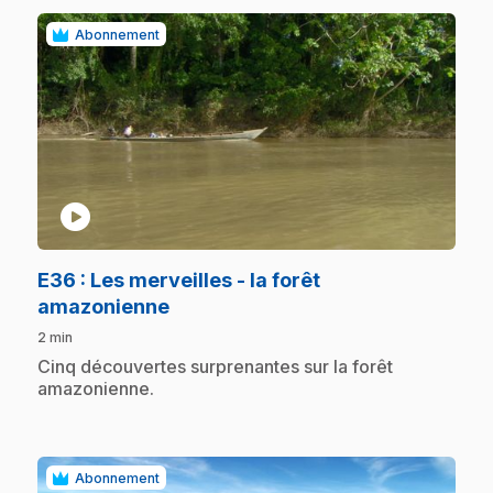
Abonnement
play_circle
E36
: Les merveilles - la forêt
.
amazonienne
2 min
.
Cinq découvertes surprenantes sur la forêt
amazonienne.
Abonnement