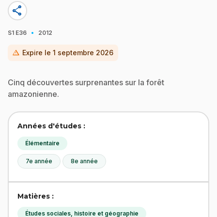
share
·
S1
E36
2012
warning
Expire le
1 septembre 2026
Cinq découvertes surprenantes sur la forêt
amazonienne.
Années d'études :
Élémentaire
7e année
8e année
Matières :
Études sociales, histoire et géographie