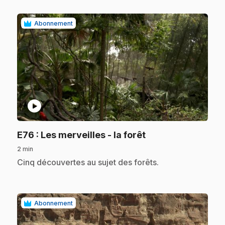
Abonnement
play_circle
.
E76
: Les merveilles - la forêt
2 min
.
Cinq découvertes au sujet des forêts.
Abonnement