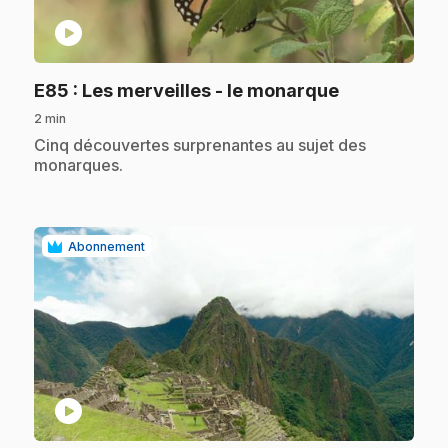
play_circle
.
E85
: Les merveilles - le monarque
2 min
.
Cinq découvertes surprenantes au sujet des
monarques.
Abonnement
play_circle