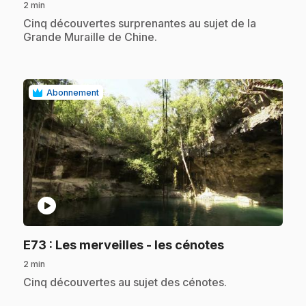
2 min
.
Cinq découvertes surprenantes au sujet de la
Grande Muraille de Chine.
Abonnement
play_circle
.
E73
: Les merveilles - les cénotes
2 min
.
Cinq découvertes au sujet des cénotes.