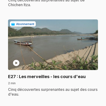
Chichen Itza.
Abonnement
play_circle
.
E27
: Les merveilles - les cours d'eau
2 min
.
Cinq découvertes surprenantes au sujet des cours
d'eau.