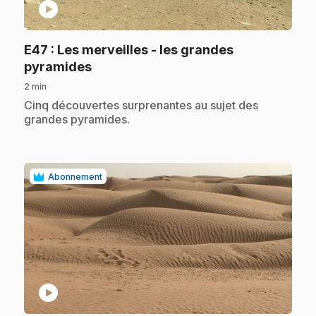
play_circle
E47
: Les merveilles - les grandes
.
pyramides
2 min
.
Cinq découvertes surprenantes au sujet des
grandes pyramides.
Abonnement
play_circle