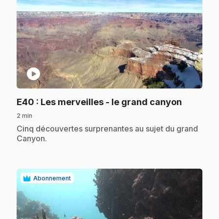
play_circle
.
E40
: Les merveilles - le grand canyon
2 min
.
Cinq découvertes surprenantes au sujet du grand
Canyon.
Abonnement