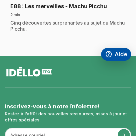
.
E88
: Les merveilles - Machu Picchu
2 min
.
Cinq découvertes surprenantes au sujet du Machu
Picchu.
help
Aide
Accéder à l
,Ce lien s'
pied
de
page
Inscrivez-vous à notre infolettre!
Restez à l’affût des nouvelles ressources, mises à jour et
offres spéciales.