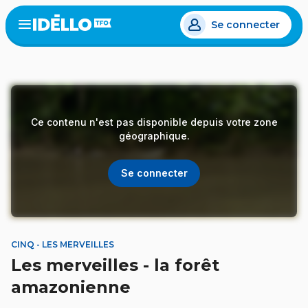
Aller
Se connecter
au
Open
the
contenu
menu
principal
Ce contenu n'est pas disponible depuis votre zone
géographique.
Se connecter
CINQ - LES MERVEILLES
Les merveilles - la forêt
amazonienne