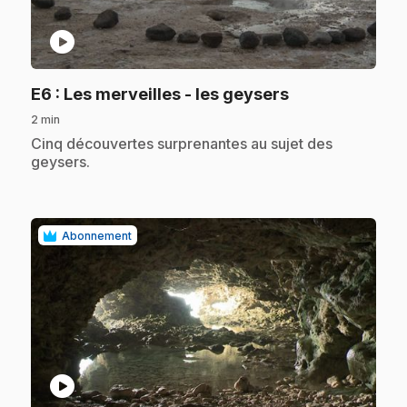
play_circle
.
E6
: Les merveilles - les geysers
2 min
.
Cinq découvertes surprenantes au sujet des
geysers.
Abonnement
play_circle