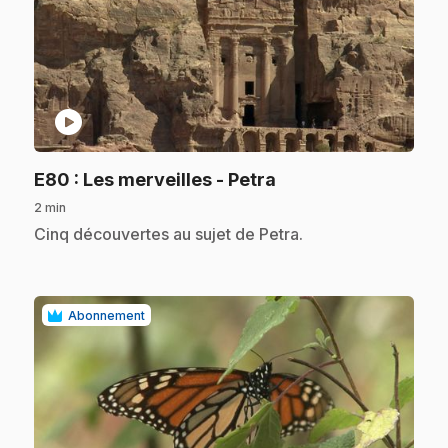
play_circle
.
E80
: Les merveilles - Petra
2 min
.
Cinq découvertes au sujet de Petra.
Abonnement