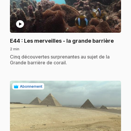
play_circle
.
E44
: Les merveilles - la grande barrière
2 min
.
Cinq découvertes surprenantes au sujet de la
Grande barrière de corail.
Abonnement