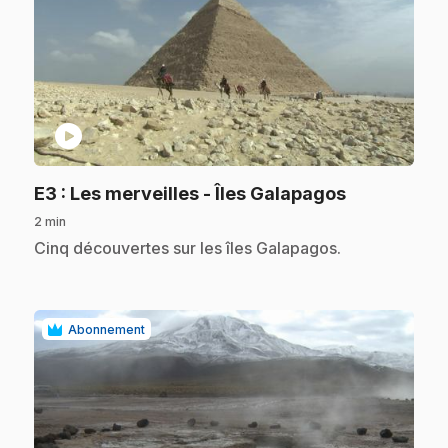
play_circle
.
E3
: Les merveilles - Îles Galapagos
2 min
.
Cinq découvertes sur les îles Galapagos.
Abonnement