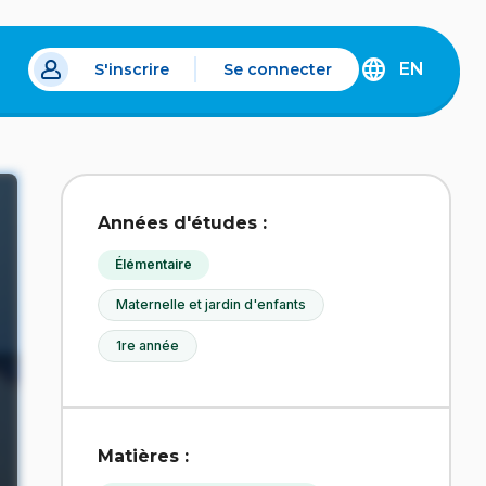
EN
S'inscrire
Se connecter
s un nouvel onglet.
DISCOVER
THE
ENGLISH
VERSION
OF
IDÉLLO.
Années d'études :
Élémentaire
Maternelle et jardin d'enfants
1re année
Matières :