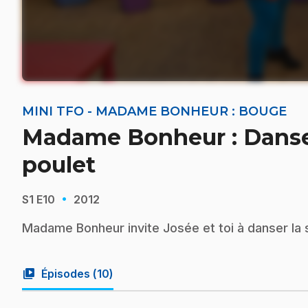
MINI TFO - MADAME BONHEUR : BOUGE
Madame Bonheur : Danse
poulet
·
S1
E10
2012
Madame Bonheur invite Josée et toi à danser la
video_library
Épisodes (
10
)