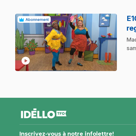
E
Abonnement
re
.
Mad
sam
play_circle
pied
de
page
Inscrivez-vous à notre infolettre!