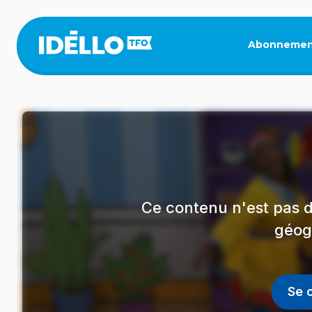
Aller
au
contenu
Abonnemen
principal
Ce contenu n'est pas d
géog
Se 