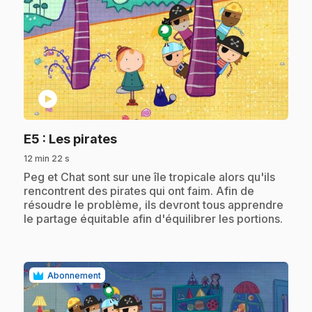
play_circle
.
E5
: Les pirates
12 min 22 s
.
Peg et Chat sont sur une île tropicale alors qu'ils
rencontrent des pirates qui ont faim. Afin de
résoudre le problème, ils devront tous apprendre
le partage équitable afin d'équilibrer les portions.
Abonnement