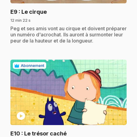
.
E9
: Le cirque
12 min 22 s
.
Peg et ses amis vont au cirque et doivent préparer
un numéro d'acrochat. Ils auront à surmonter leur
peur de la hauteur et de la longueur.
Abonnement
play_circle
.
E10
: Le trésor caché