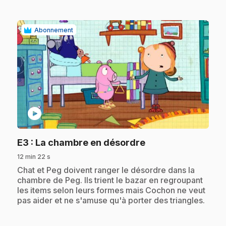
Abonnement
play_circle
.
E3
: La chambre en désordre
12 min 22 s
.
Chat et Peg doivent ranger le désordre dans la
chambre de Peg. Ils trient le bazar en regroupant
les items selon leurs formes mais Cochon ne veut
pas aider et ne s'amuse qu'à porter des triangles.