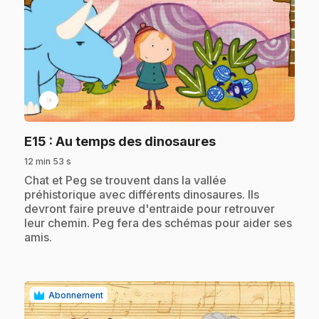
play_circle
.
E15
: Au temps des dinosaures
12 min 53 s
.
Chat et Peg se trouvent dans la vallée
préhistorique avec différents dinosaures. Ils
devront faire preuve d'entraide pour retrouver
leur chemin. Peg fera des schémas pour aider ses
amis.
Abonnement