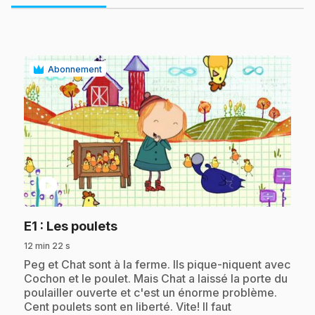
Abonnement
play_circle
.
E1
: Les poulets
12 min 22 s
.
Peg et Chat sont à la ferme. Ils pique-niquent avec
Cochon et le poulet. Mais Chat a laissé la porte du
poulailler ouverte et c'est un énorme problème.
Cent poulets sont en liberté. Vite! Il faut