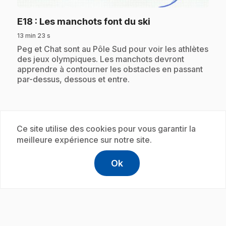
.
E18
: Les manchots font du ski
13 min 23 s
.
Peg et Chat sont au Pôle Sud pour voir les athlètes
des jeux olympiques. Les manchots devront
apprendre à contourner les obstacles en passant
par-dessus, dessous et entre.
Abonnement
Ce site utilise des cookies pour vous garantir la
meilleure expérience sur notre site.
Ok
help
Aide
Accéder à l
,Ce lien s'
play_circle