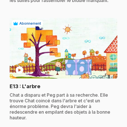
les suites pour rassembler le bidule manquant.
Abonnement
play_circle
.
E13
: L'arbre
.
Chat a disparu et Peg part à sa recherche. Elle
trouve Chat coincé dans l'arbre et c'est un
énorme problème. Peg devra l'aider à
redescendre en empilant des objets à la bonne
hauteur.