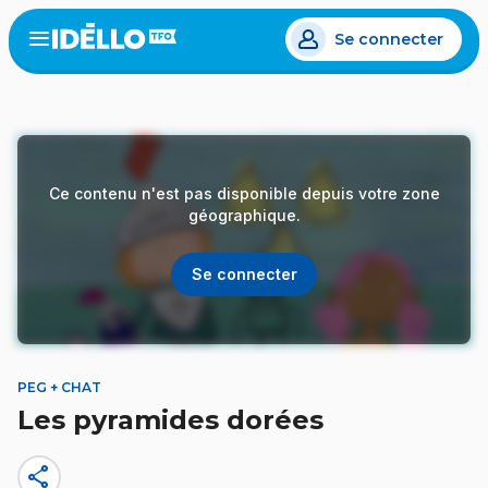
Aller
Se connecter
au
Open
the
contenu
menu
principal
Ce contenu n'est pas disponible depuis votre zone
géographique.
Se connecter
PEG + CHAT
Les pyramides dorées
share