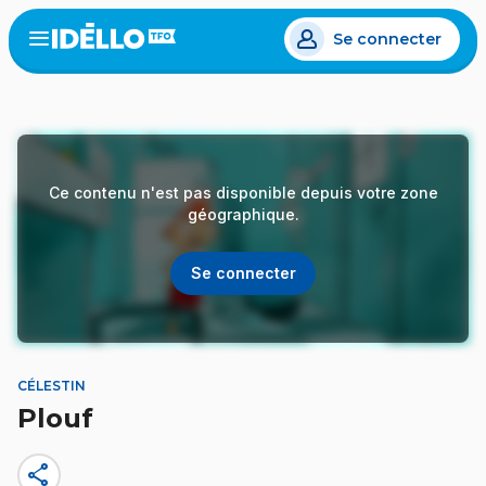
Aller
Se connecter
au
Open
the
contenu
menu
principal
Ce contenu n'est pas disponible depuis votre zone
géographique.
Se connecter
CÉLESTIN
Plouf
share