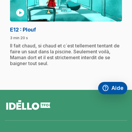
play_circle
.
E12
: Plouf
3 min 20 s
.
Il fait chaud, si chaud et c´est tellement tentant de
faire un saut dans la piscine. Seulement voilà,
Maman dort et il est strictement interdit de se
baigner tout seul.
help
Aide
Accéder à l
,Ce lien s'
pied
de
page