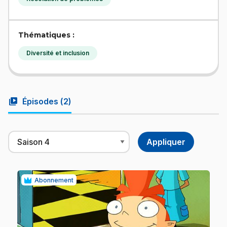
Thématiques :
Diversité et inclusion
video_library
Épisodes (
2
)
Abonnement