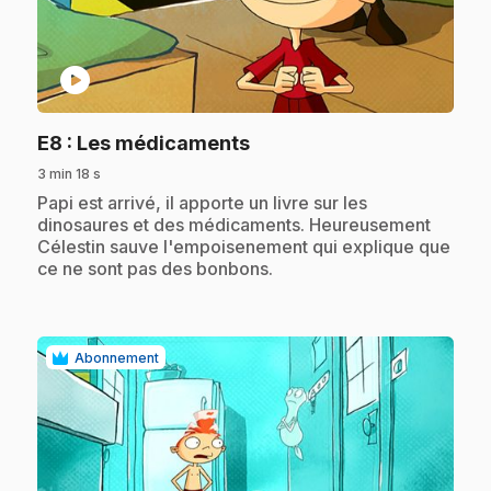
play_circle
.
E8
: Les médicaments
3 min 18 s
.
Papi est arrivé, il apporte un livre sur les
dinosaures et des médicaments. Heureusement
Célestin sauve l'empoisenement qui explique que
ce ne sont pas des bonbons.
Abonnement