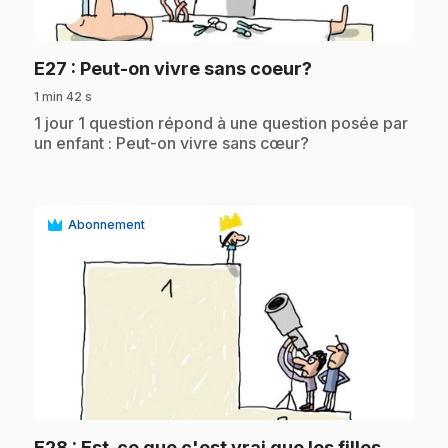
play_circle
.
E27
: Peut-on vivre sans coeur?
1 min 42 s
.
1 jour 1 question répond à une question posée par
un enfant : Peut-on vivre sans cœur?
Abonnement
play_circle
E28
: Est-ce que c'est vrai que les filles