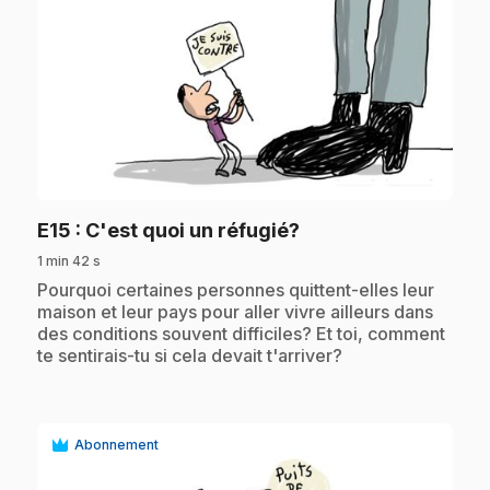
play_circle
.
E15
: C'est quoi un réfugié?
1 min 42 s
.
Pourquoi certaines personnes quittent-elles leur
maison et leur pays pour aller vivre ailleurs dans
des conditions souvent difficiles? Et toi, comment
te sentirais-tu si cela devait t'arriver?
Abonnement