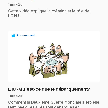
1 min 42 s
.
Cette vidéo explique la création et le rôle de
l'O.N.U.
Abonnement
play_circle
.
E10
: Qu'est-ce que le débarquement?
1 min 42 s
.
Comment la Deuxième Guerre mondiale s'est-elle
terminée? Les alliés sont débarqués en