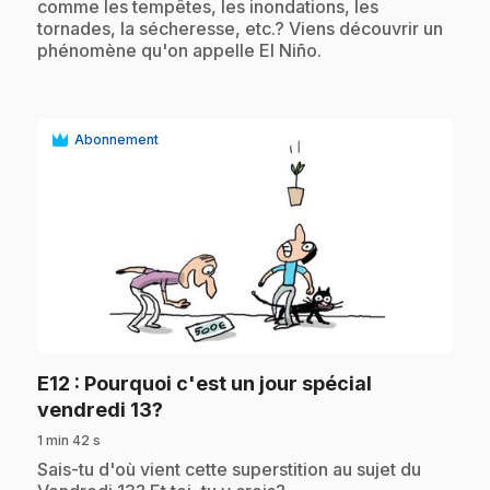
comme les tempêtes, les inondations, les
tornades, la sécheresse, etc.? Viens découvrir un
phénomène qu'on appelle El Niño.
Abonnement
play_circle
E12
: Pourquoi c'est un jour spécial
.
vendredi 13?
1 min 42 s
.
Sais-tu d'où vient cette superstition au sujet du