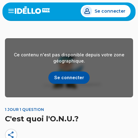
Aller
Se connecter
au
Open
the
contenu
menu
principal
Ce contenu n'est pas disponible depuis votre zone
géographique.
Se connecter
1 JOUR 1 QUESTION
C'est quoi l'O.N.U.?
share