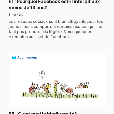
E1
: Pourquoi Facebook est-il interdit aux
.
moins de 13 ans?
1 min 42 s
.
Les réseaux sociaux sont bien attrayants pour les
jeunes, mais comportent certains risques qu'il ne
faut pas prendre à la légère. Voici quelques
exemples au sujet de Facebook.
Abonnement
play_circle
.
E5
: C'est quoi la biodiversité?