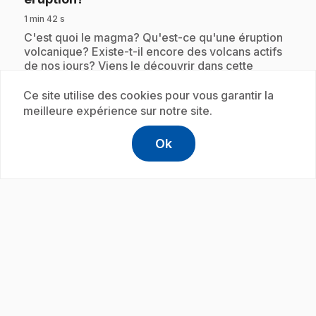
1 min 42 s
.
C'est quoi le magma? Qu'est-ce qu'une éruption
volcanique? Existe-t-il encore des volcans actifs
de nos jours? Viens le découvrir dans cette
capsule!
Ce site utilise des cookies pour vous garantir la
meilleure expérience sur notre site.
Abonnement
Ok
help
Aide
Accéder à l
,Ce lien s'
play_circle
.
E30
: C'est quoi le bio?
1 min 42 s