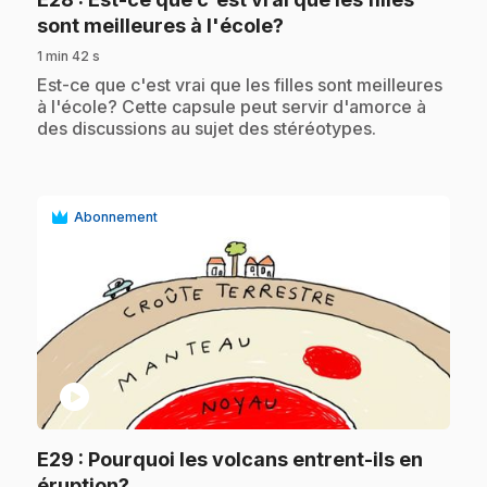
.
sont meilleures à l'école?
1 min 42 s
.
Est-ce que c'est vrai que les filles sont meilleures
à l'école? Cette capsule peut servir d'amorce à
des discussions au sujet des stéréotypes.
Abonnement
play_circle
E29
: Pourquoi les volcans entrent-ils en
.
éruption?