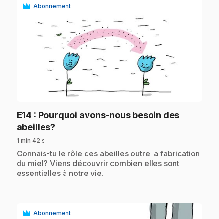
Abonnement
play_circle
E14
: Pourquoi avons-nous besoin des
.
abeilles?
1 min 42 s
.
Connais-tu le rôle des abeilles outre la fabrication
du miel? Viens découvrir combien elles sont
essentielles à notre vie.
Abonnement