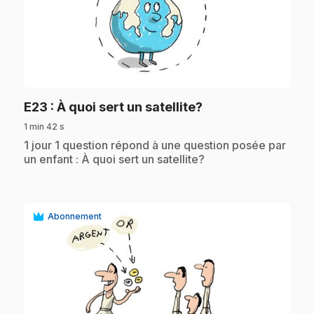
play_circle
.
E23
: À quoi sert un satellite?
1 min 42 s
.
1 jour 1 question répond à une question posée par
un enfant : À quoi sert un satellite?
Abonnement