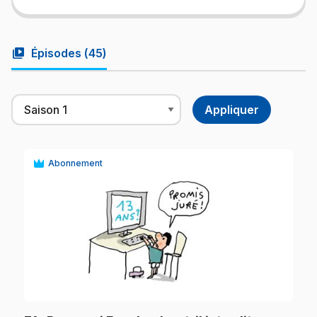
video_library
Épisodes (
45
)
Abonnement
play_circle