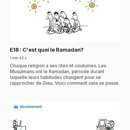
play_circle
.
E18
: C'est quoi le Ramadan?
1 min 42 s
.
Chaque religion a ses rites et coutumes. Les
Musulmans ont le Ramadan, période durant
laquelle leurs habitudes changent pour se
rapprocher de Dieu. Voici comment cela se passe.
Abonnement