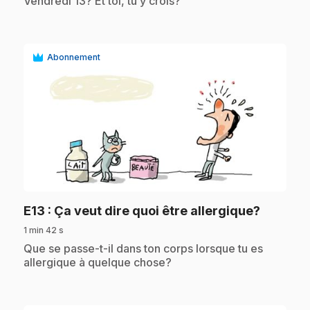
Vendredi 13? Et toi, tu y crois?
Abonnement
play_circle
.
E13
: Ça veut dire quoi être allergique?
1 min 42 s
.
Que se passe-t-il dans ton corps lorsque tu es
allergique à quelque chose?