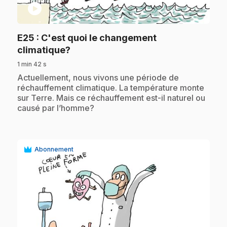
play_circle
E25
: C'est quoi le changement
.
climatique?
1 min 42 s
.
Actuellement, nous vivons une période de
réchauffement climatique. La température monte
sur Terre. Mais ce réchauffement est-il naturel ou
causé par l’homme?
Abonnement