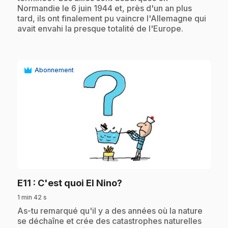
Normandie le 6 juin 1944 et, près d'un an plus
tard, ils ont finalement pu vaincre l'Allemagne qui
avait envahi la presque totalité de l'Europe.
Abonnement
play_circle
.
E11
: C'est quoi El Nino?
1 min 42 s
.
As-tu remarqué qu'il y a des années où la nature
se déchaîne et crée des catastrophes naturelles