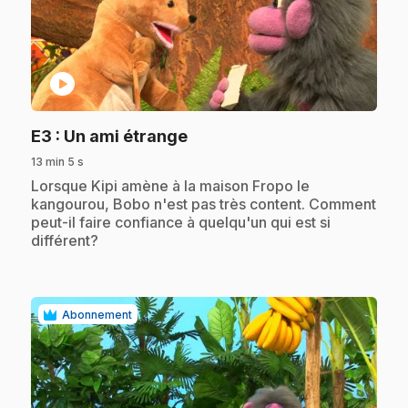
play_circle
.
E3
: Un ami étrange
13 min 5 s
.
Lorsque Kipi amène à la maison Fropo le
kangourou, Bobo n'est pas très content. Comment
peut-il faire confiance à quelqu'un qui est si
différent?
Abonnement