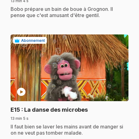
13 min 4 s
.
Bobo prépare un bain de boue à Grognon. Il
pense que c'est amusant d'être gentil.
Abonnement
play_circle
.
E15
: La danse des microbes
13 min 5 s
.
Il faut bien se laver les mains avant de manger si
on ne veut pas tomber malade.