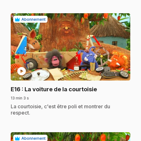
Abonnement
play_circle
.
E16
: La voiture de la courtoisie
13 min 3 s
.
La courtoisie, c'est être poli et montrer du
respect.
Abonnement