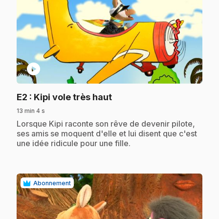
play_circle
.
E2
: Kipi vole très haut
13 min 4 s
.
Lorsque Kipi raconte son rêve de devenir pilote,
ses amis se moquent d'elle et lui disent que c'est
une idée ridicule pour une fille.
Abonnement