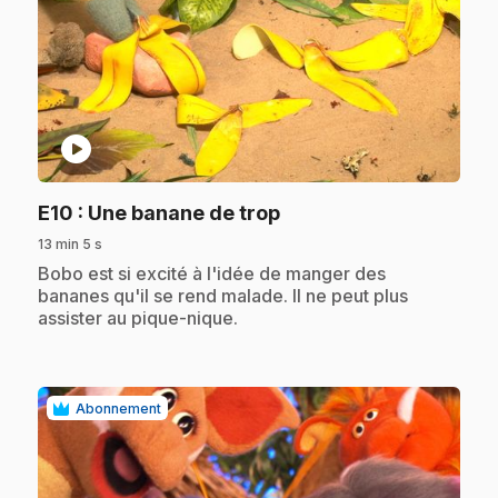
play_circle
.
E10
: Une banane de trop
13 min 5 s
.
Bobo est si excité à l'idée de manger des
bananes qu'il se rend malade. Il ne peut plus
assister au pique-nique.
Abonnement