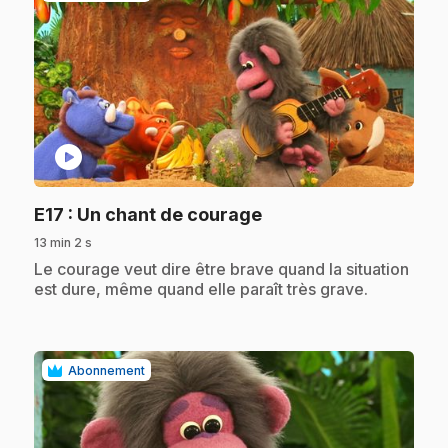
play_circle
.
E17
: Un chant de courage
13 min 2 s
.
Le courage veut dire être brave quand la situation
est dure, même quand elle paraît très grave.
Abonnement