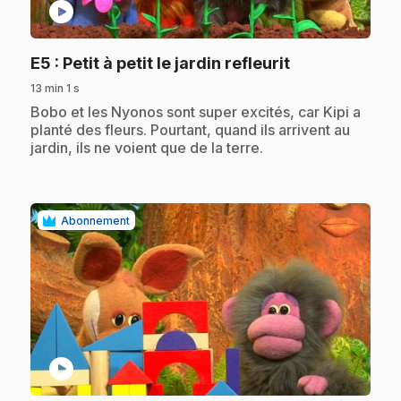
play_circle
.
E5
: Petit à petit le jardin refleurit
13 min 1 s
.
Bobo et les Nyonos sont super excités, car Kipi a
planté des fleurs. Pourtant, quand ils arrivent au
jardin, ils ne voient que de la terre.
Abonnement
play_circle