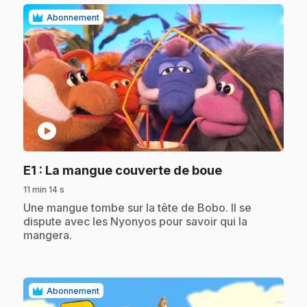
Abonnement
play_circle
.
E1
: La mangue couverte de boue
11 min 14 s
.
Une mangue tombe sur la tête de Bobo. Il se
dispute avec les Nyonyos pour savoir qui la
mangera.
Abonnement