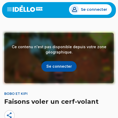
Aller
Se connecter
au
Open
the
contenu
menu
principal
Ce contenu n'est pas disponible depuis votre zone
géographique.
Se connecter
BOBO ET KIPI
Faisons voler un cerf-volant
share