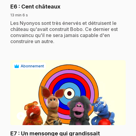
.
E6
: Cent châteaux
13 min 6 s
.
Les Nyonyos sont très énervés et détruisent le
château qu'avait construit Bobo. Ce dernier est
convaincu qu'il ne sera jamais capable d'en
construire un autre.
Abonnement
play_circle
.
E7
: Un mensonge qui grandissait