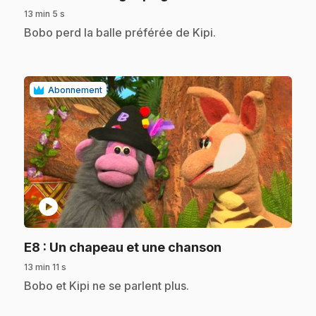
13 min 5 s
.
Bobo perd la balle préférée de Kipi.
Abonnement
play_circle
.
E8
: Un chapeau et une chanson
13 min 11 s
.
Bobo et Kipi ne se parlent plus.