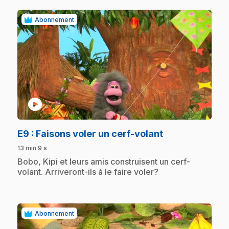
Abonnement
play_circle
.
E9
: Faisons voler un cerf-volant
13 min 9 s
.
Bobo, Kipi et leurs amis construisent un cerf-
volant. Arriveront-ils à le faire voler?
Abonnement