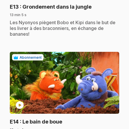
.
E13
: Grondement dans la jungle
13 min 5 s
.
Les Nyonyos piègent Bobo et Kipi dans le but de
les livrer à des braconniers, en échange de
bananes!
Abonnement
play_circle
.
E14
: Le bain de boue