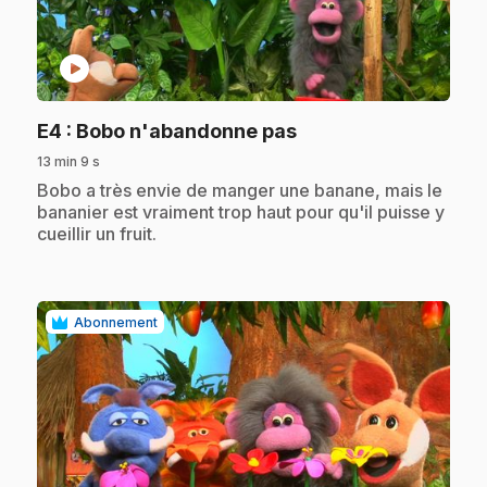
play_circle
.
E4
: Bobo n'abandonne pas
13 min 9 s
.
Bobo a très envie de manger une banane, mais le
bananier est vraiment trop haut pour qu'il puisse y
cueillir un fruit.
Abonnement