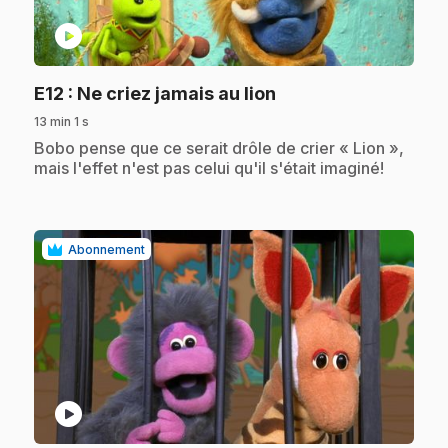
play_circle
.
E12
: Ne criez jamais au lion
13 min 1 s
.
Bobo pense que ce serait drôle de crier « Lion »,
mais l'effet n'est pas celui qu'il s'était imaginé!
Abonnement
play_circle