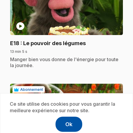
play_circle
.
E18
: Le pouvoir des légumes
13 min 5 s
.
Manger bien vous donne de l'énergie pour toute
la journée.
Abonnement
Ce site utilise des cookies pour vous garantir la
meilleure expérience sur notre site.
Ok
help
Aide
Accéder à l
,Ce lien s'