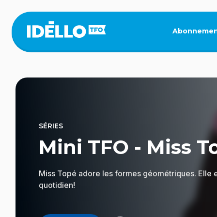
Aller
au
contenu
Abonnemen
principal
SÉRIES
Mini TFO - Miss T
Miss Topé adore les formes géométriques. Elle e
quotidien!