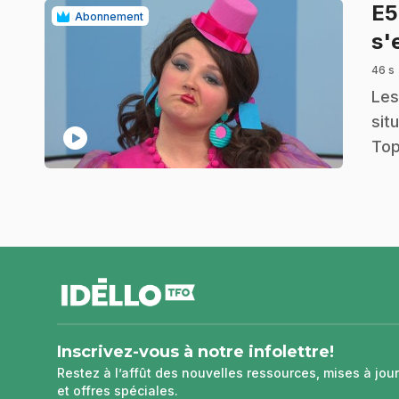
E
Abonnement
s'
46 s
.
Les
sit
play_circle
Top
pied
de
page
Inscrivez-vous à notre infolettre!
Restez à l’affût des nouvelles ressources, mises à jour
et offres spéciales.