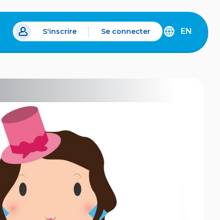
EN
S'inscrire
Se connecter
s un nouvel onglet.
DISCOVER
THE
ENGLISH
VERSION
OF
IDÉLLO.