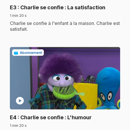
.
E3
: Charlie se confie : La satisfaction
1 min 20 s
.
Charlie se confie à l'enfant à la maison. Charlie est
satisfait.
Abonnement
play_circle
.
E4
: Charlie se confie : L'humour
1 min 20 s