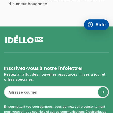
d'humeur bougonne.
help
Aide
Accéder à l
,Ce lien s'
pied
de
page
Inscrivez-vous à notre infolettre!
Restez à l’affût des nouvelles ressources, mises à jour et
offres spéciales.
En soumettant vos coordonnées, vous donnez votre consentement
pour recevoir des courriels et autres communications électroniques