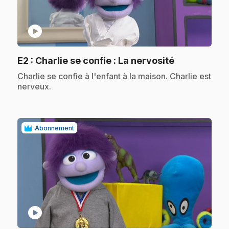
play_circle
.
E2
: Charlie se confie : La nervosité
.
Charlie se confie à l'enfant à la maison. Charlie est
nerveux.
Abonnement
play_circle