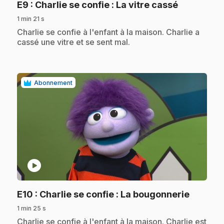
.
E9
: Charlie se confie : La vitre cassé
1 min 21 s
.
Charlie se confie à l'enfant à la maison. Charlie a
cassé une vitre et se sent mal.
Abonnement
play_circle
.
E10
: Charlie se confie : La bougonnerie
1 min 25 s
.
Charlie se confie à l'enfant à la maison. Charlie est