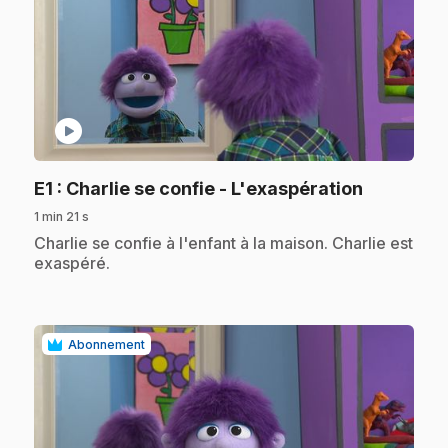
play_circle
.
E1
: Charlie se confie - L'exaspération
1 min 21 s
.
Charlie se confie à l'enfant à la maison. Charlie est
exaspéré.
Abonnement