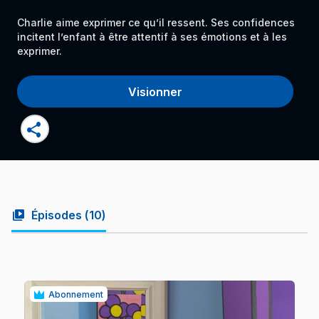
Charlie aime exprimer ce qu’il ressent. Ses confidences
incitent l’enfant à être attentif à ses émotions et à les
exprimer.
Visionner
share
video_library
Épisodes (
10
)
Abonnement