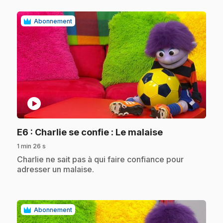
Abonnement
play_circle
.
E6
: Charlie se confie : Le malaise
1 min 26 s
.
Charlie ne sait pas à qui faire confiance pour
adresser un malaise.
Abonnement