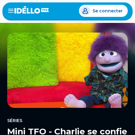
Aller
Se connecter
au
Open
the
contenu
menu
principal
SÉRIES
Mini TFO - Charlie se confie