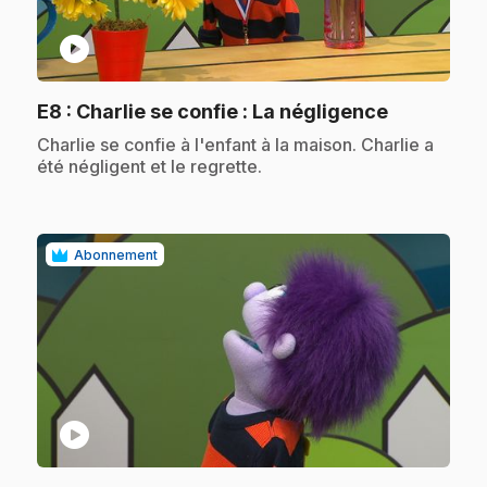
play_circle
.
E8
: Charlie se confie : La négligence
.
Charlie se confie à l'enfant à la maison. Charlie a
été négligent et le regrette.
Abonnement
play_circle