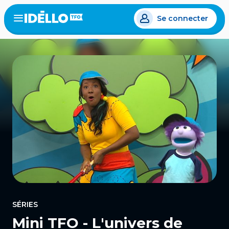
Aller
Se connecter
au
Open
the
contenu
menu
principal
SÉRIES
Mini TFO - L'univers de