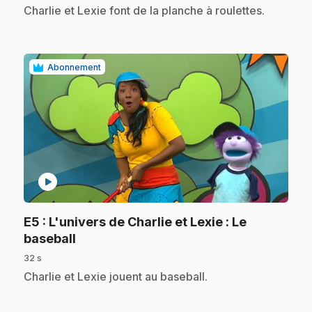
.
Charlie et Lexie font de la planche à roulettes.
Abonnement
play_circle
E5
: L'univers de Charlie et Lexie : Le
.
baseball
32 s
.
Charlie et Lexie jouent au baseball.