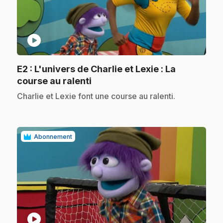
play_circle
E2
: L'univers de Charlie et Lexie : La
.
course au ralenti
.
Charlie et Lexie font une course au ralenti.
Abonnement
play_circle