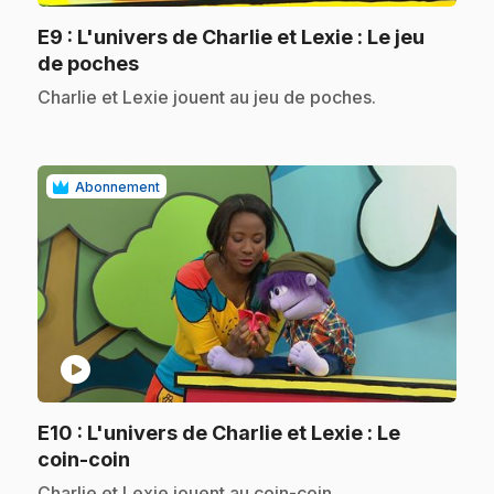
E9
: L'univers de Charlie et Lexie : Le jeu
.
de poches
.
Charlie et Lexie jouent au jeu de poches.
Abonnement
play_circle
E10
: L'univers de Charlie et Lexie : Le
.
coin-coin
.
Charlie et Lexie jouent au coin-coin.