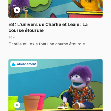
play_circle
E8
: L'univers de Charlie et Lexie : La
.
course étourdie
36 s
.
Charlie et Lexie font une course étourdie.
Abonnement
play_circle