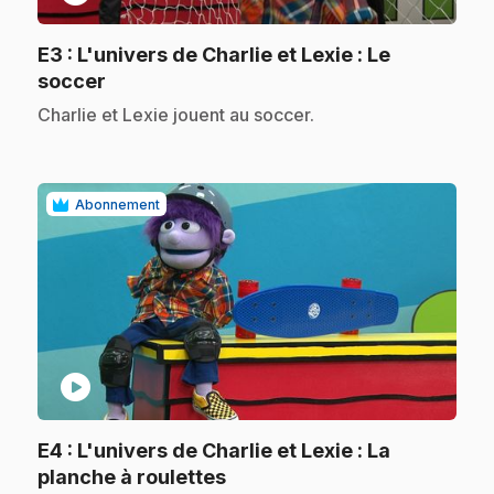
E3
: L'univers de Charlie et Lexie : Le
.
soccer
.
Charlie et Lexie jouent au soccer.
Abonnement
play_circle
E4
: L'univers de Charlie et Lexie : La
.
planche à roulettes