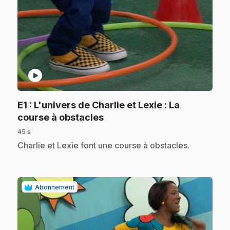
play_circle
E1
: L'univers de Charlie et Lexie : La
.
course à obstacles
45 s
.
Charlie et Lexie font une course à obstacles.
Abonnement