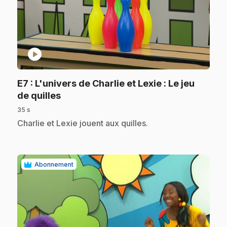
play_circle
E7
: L'univers de Charlie et Lexie : Le jeu
.
de quilles
35 s
.
Charlie et Lexie jouent aux quilles.
Abonnement