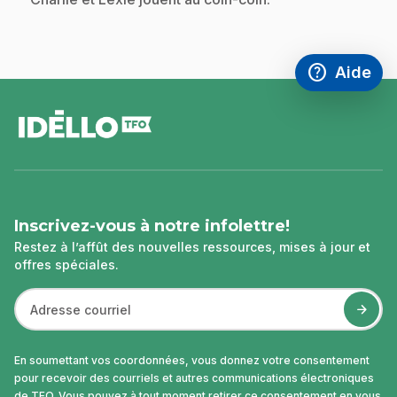
help
Aide
Accéder à l
,Ce lien s'
pied
de
page
Inscrivez-vous à notre infolettre!
Restez à l’affût des nouvelles ressources, mises à jour et
offres spéciales.
En soumettant vos coordonnées, vous donnez votre consentement
pour recevoir des courriels et autres communications électroniques
de TFO. Vous pouvez à tout moment retirer ce consentement en vous