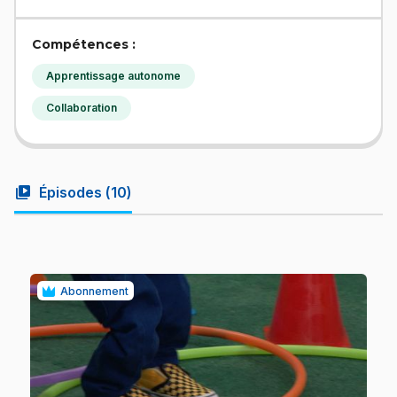
Compétences :
Apprentissage autonome
Collaboration
video_library
Épisodes (
10
)
Abonnement