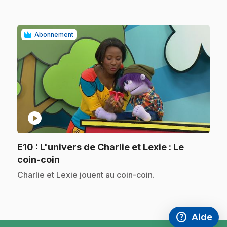
Abonnement
play_circle
E10
: L'univers de Charlie et Lexie : Le
.
coin-coin
.
Charlie et Lexie jouent au coin-coin.
help
Aide
Accéder à l
,Ce lien s'