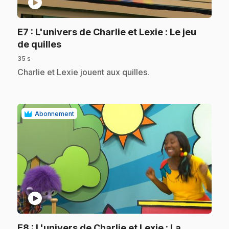
play_circle
E7
: L'univers de Charlie et Lexie : Le jeu
.
de quilles
35 s
.
Charlie et Lexie jouent aux quilles.
Abonnement
play_circle
E8
: L'univers de Charlie et Lexie : La