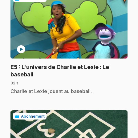
play_circle
E5
: L'univers de Charlie et Lexie : Le
.
baseball
32 s
.
Charlie et Lexie jouent au baseball.
Abonnement