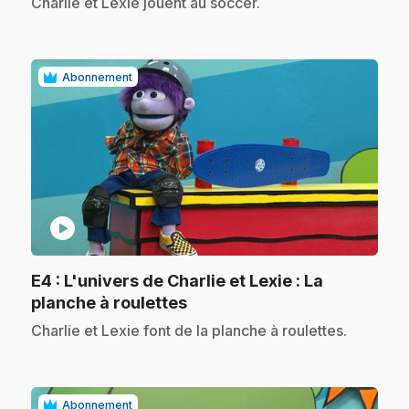
.
Charlie et Lexie jouent au soccer.
Abonnement
play_circle
E4
: L'univers de Charlie et Lexie : La
.
planche à roulettes
.
Charlie et Lexie font de la planche à roulettes.
Abonnement