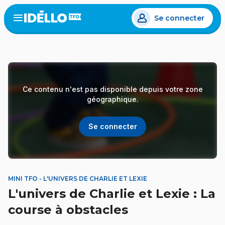
Aller
Se connecter
au
Open
the
contenu
menu
principal
Ce contenu n'est pas disponible depuis votre zone
géographique.
Se connecter
MINI TFO - L'UNIVERS DE CHARLIE ET LEXIE
L'univers de Charlie et Lexie : La
course à obstacles