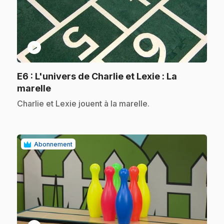
play_circle
E6
: L'univers de Charlie et Lexie : La
.
marelle
.
Charlie et Lexie jouent à la marelle.
Abonnement