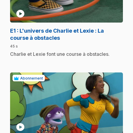
play_circle
E1
: L'univers de Charlie et Lexie : La
.
course à obstacles
45 s
.
Charlie et Lexie font une course à obstacles.
Abonnement
play_circle