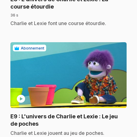
.
course étourdie
36 s
.
Charlie et Lexie font une course étourdie.
Abonnement
play_circle
E9
: L'univers de Charlie et Lexie : Le jeu
.
de poches
.
Charlie et Lexie jouent au jeu de poches.