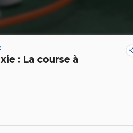
E
sha
xie : La course à