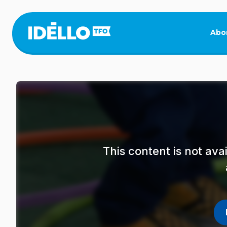
Skip
to
main
Abo
content
This content is not av