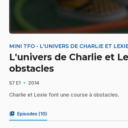
MINI TFO - L'UNIVERS DE CHARLIE ET LEXI
L'univers de Charlie et Le
obstacles
·
S7
E1
2014
Charlie et Lexie font une course à obstacles.
video_library
Episodes (
10
)