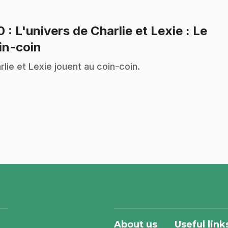
10
: L'univers de Charlie et Lexie : Le
.
in-coin
rlie et Lexie jouent au coin-coin.
About us
Useful link