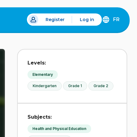
FR
Register
Log in
 a new tab.
DÉCOUVREZ
LA
VERSION
EN
FRANÇAIS
DU
Levels:
SITE
IDÉLLO.
Elementary
Kindergarten
Grade 1
Grade 2
Subjects:
Health and Physical Education