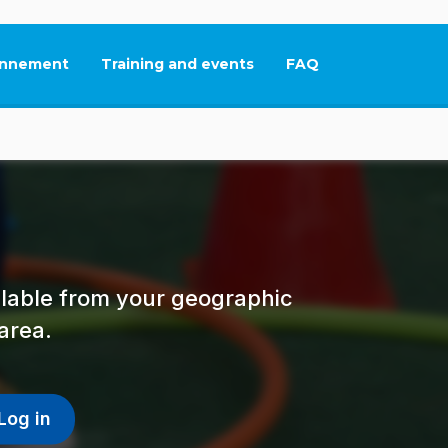
nnement
Training and events
FAQ
This link will open in
ailable from your geographic
area.
Log in