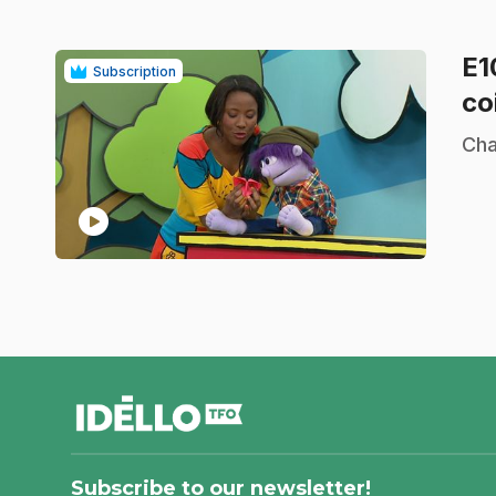
E
Subscription
co
.
Cha
play_circle
footer
Subscribe to our newsletter!