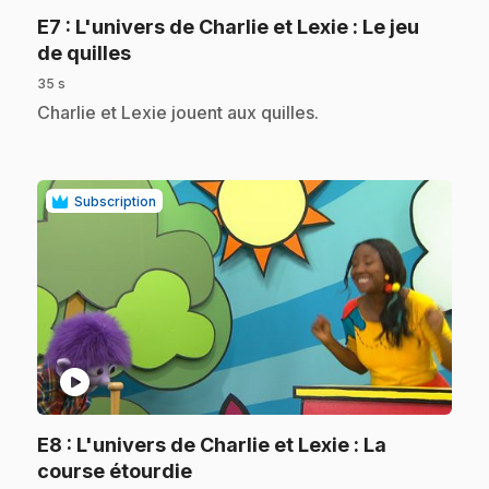
E7
: L'univers de Charlie et Lexie : Le jeu
.
de quilles
35 s
.
Charlie et Lexie jouent aux quilles.
Subscription
play_circle
E8
: L'univers de Charlie et Lexie : La
.
course étourdie