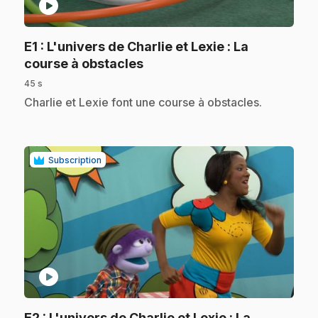
play_circle
E1
: L'univers de Charlie et Lexie : La
.
course à obstacles
45 s
.
Charlie et Lexie font une course à obstacles.
Subscription
play_circle
E2
: L'univers de Charlie et Lexie : La