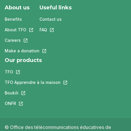
About us
Useful links
Benefits
Contact us
About TFO
This link will open in a new tab.
FAQ
This link will open in a new tab.
Careers
This link will open in a new tab.
Make a donation
This link will open in a new tab.
Our products
TFO
This link will open in a new tab.
TFO Apprendre à la maison
This link will open in a new tab.
Boukili
This link will open in a new tab.
ONFR
This link will open in a new tab.
© Office des télécommunications éducatives de