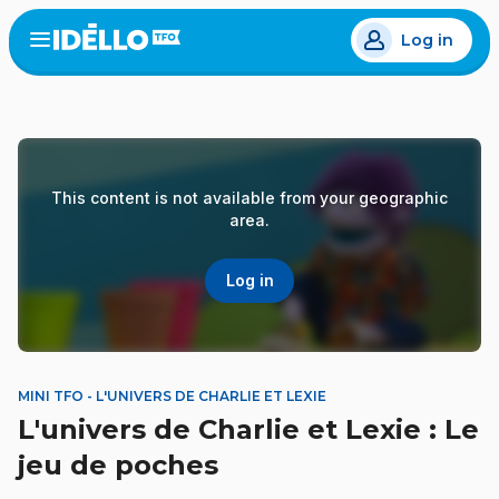
Skip
Log in
to
Open
the
main
menu
content
This content is not available from your geographic
area.
Log in
MINI TFO - L'UNIVERS DE CHARLIE ET LEXIE
L'univers de Charlie et Lexie : Le
jeu de poches