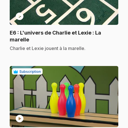
play_circle
E6
: L'univers de Charlie et Lexie : La
.
marelle
.
Charlie et Lexie jouent à la marelle.
Subscription
play_circle