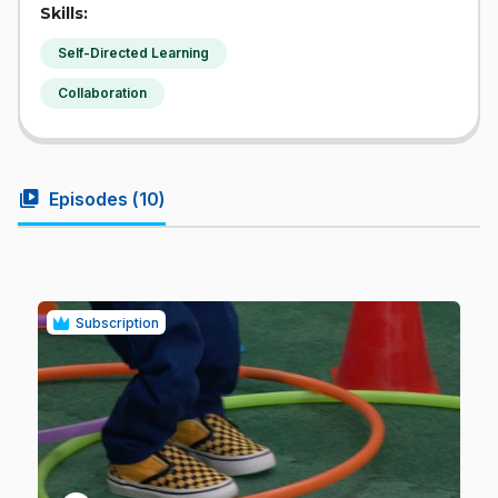
Skills:
Self-Directed Learning
Collaboration
video_library
Episodes (
10
)
Subscription