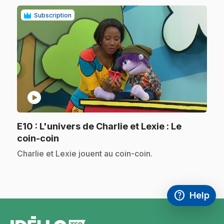
Subscription
play_circle
E10
: L'univers de Charlie et Lexie : Le
.
coin-coin
.
Charlie et Lexie jouent au coin-coin.
help
Help
Access FAQ
,This link w
footer