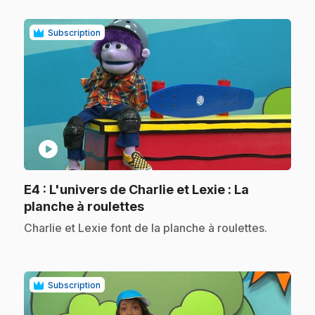
Subscription
play_circle
E4
: L'univers de Charlie et Lexie : La
.
planche à roulettes
.
Charlie et Lexie font de la planche à roulettes.
Subscription