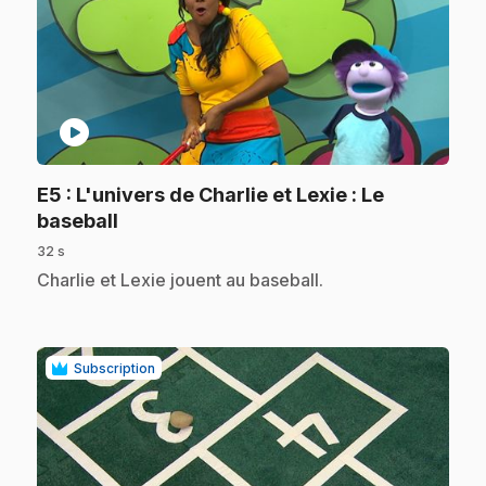
play_circle
E5
: L'univers de Charlie et Lexie : Le
.
baseball
32 s
.
Charlie et Lexie jouent au baseball.
Subscription