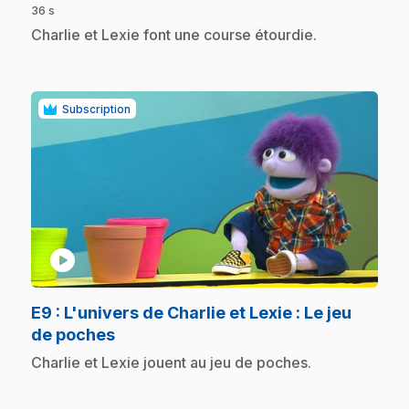
36 s
.
Charlie et Lexie font une course étourdie.
Subscription
play_circle
E9
: L'univers de Charlie et Lexie : Le jeu
.
de poches
.
Charlie et Lexie jouent au jeu de poches.