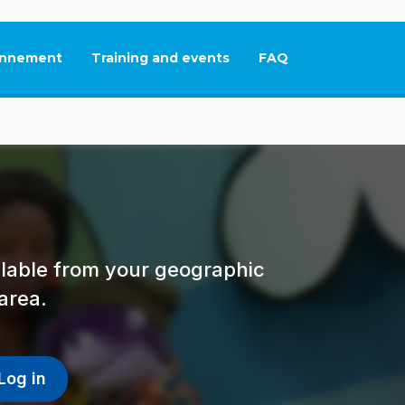
nnement
Training and events
FAQ
This link will open in
ailable from your geographic
area.
Log in