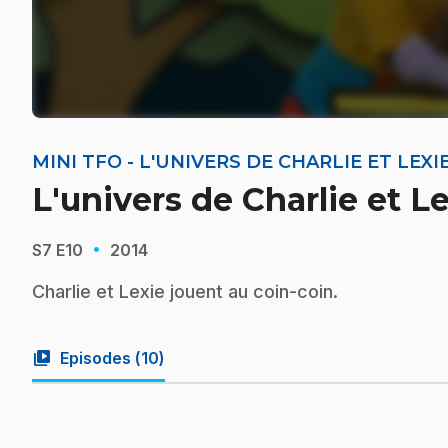
MINI TFO - L'UNIVERS DE CHARLIE ET LEXI
L'univers de Charlie et Le
·
S7
E10
2014
Charlie et Lexie jouent au coin-coin.
video_library
Episodes (
10
)