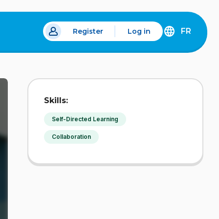
FR
Register
Log in
 a new tab.
DÉCOUVREZ
LA
VERSION
EN
FRANÇAIS
DU
Skills:
SITE
IDÉLLO.
Self-Directed Learning
Collaboration