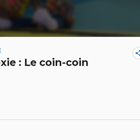
E
sha
xie : Le coin-coin