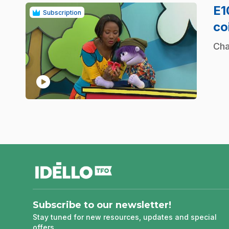
E
Subscription
co
.
Cha
play_circle
footer
Subscribe to our newsletter!
Stay tuned for new resources, updates and special
offers.