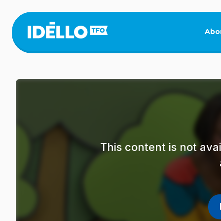
Skip
to
main
Abo
content
This content is not av