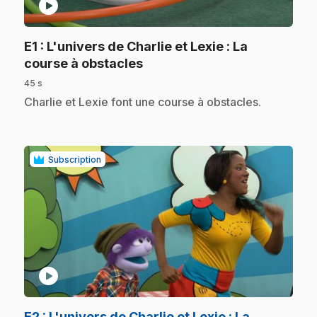
play_circle
E1
: L'univers de Charlie et Lexie : La
.
course à obstacles
45 s
.
Charlie et Lexie font une course à obstacles.
Subscription
play_circle
E2
: L'univers de Charlie et Lexie : La