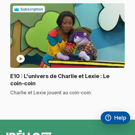
Subscription
play_circle
E10
: L'univers de Charlie et Lexie : Le
.
coin-coin
.
Charlie et Lexie jouent au coin-coin.
help
Help
Access FAQ
,This link w
footer