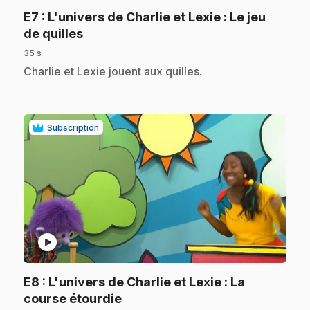
E7
: L'univers de Charlie et Lexie : Le jeu
.
de quilles
35 s
.
Charlie et Lexie jouent aux quilles.
Subscription
play_circle
E8
: L'univers de Charlie et Lexie : La
.
course étourdie