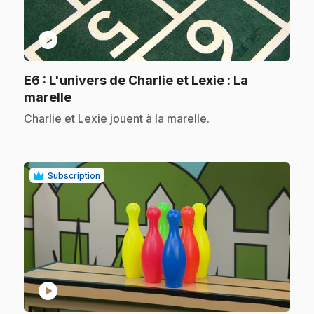
play_circle
E6
: L'univers de Charlie et Lexie : La
.
marelle
.
Charlie et Lexie jouent à la marelle.
Subscription
play_circle