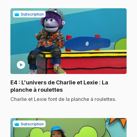
Subscription
play_circle
E4
: L'univers de Charlie et Lexie : La
.
planche à roulettes
.
Charlie et Lexie font de la planche à roulettes.
Subscription