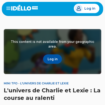
Skip
Log in
to
Open
the
main
menu
content
This content is not available from your geographic
area.
Log in
MINI TFO - L'UNIVERS DE CHARLIE ET LEXIE
L'univers de Charlie et Lexie : La
course au ralenti