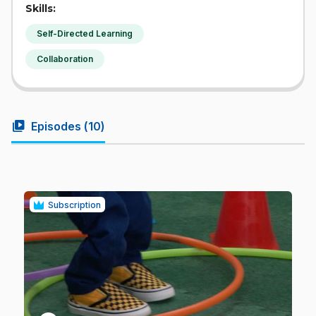
Skills:
Self-Directed Learning
Collaboration
video_library
Episodes (
10
)
Subscription