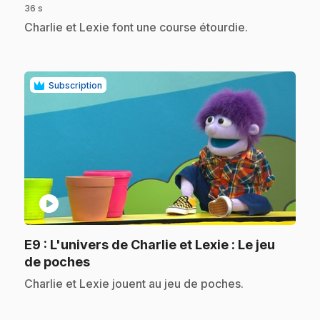
36 s
.
Charlie et Lexie font une course étourdie.
Subscription
play_circle
E9
: L'univers de Charlie et Lexie : Le jeu
.
de poches
.
Charlie et Lexie jouent au jeu de poches.