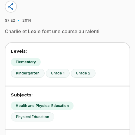
share
·
S7
E2
2014
Charlie et Lexie font une course au ralenti.
Levels:
Elementary
Kindergarten
Grade 1
Grade 2
Subjects:
Health and Physical Education
Physical Education