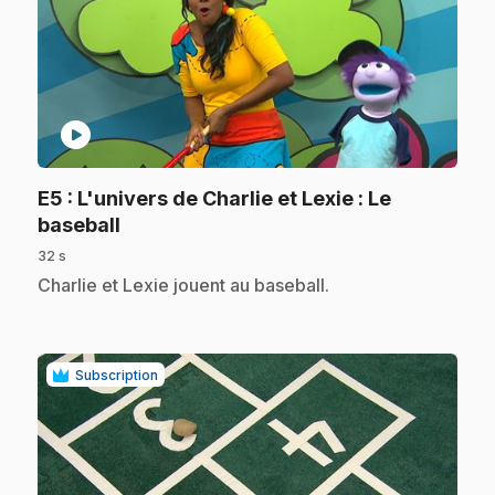
play_circle
E5
: L'univers de Charlie et Lexie : Le
.
baseball
32 s
.
Charlie et Lexie jouent au baseball.
Subscription