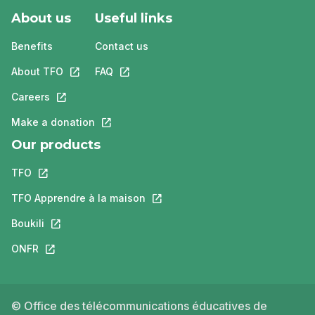
About us
Useful links
Benefits
Contact us
About TFO
This link will open in a new tab.
FAQ
This link will open in a new tab.
Careers
This link will open in a new tab.
Make a donation
This link will open in a new tab.
Our products
TFO
This link will open in a new tab.
TFO Apprendre à la maison
This link will open in a new tab.
Boukili
This link will open in a new tab.
ONFR
This link will open in a new tab.
© Office des télécommunications éducatives de