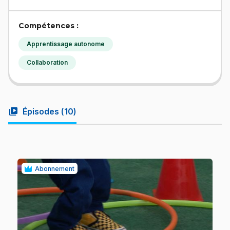
Compétences :
Apprentissage autonome
Collaboration
video_library
Épisodes (
10
)
Abonnement