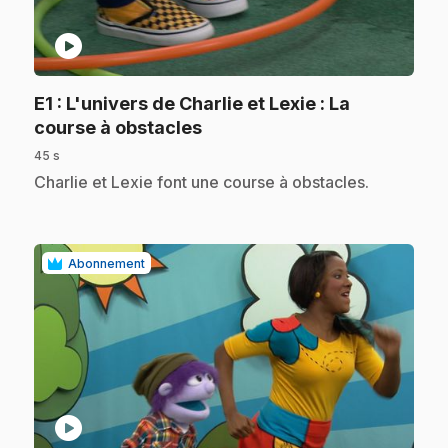
play_circle
E1
: L'univers de Charlie et Lexie : La
.
course à obstacles
45 s
.
Charlie et Lexie font une course à obstacles.
Abonnement
play_circle