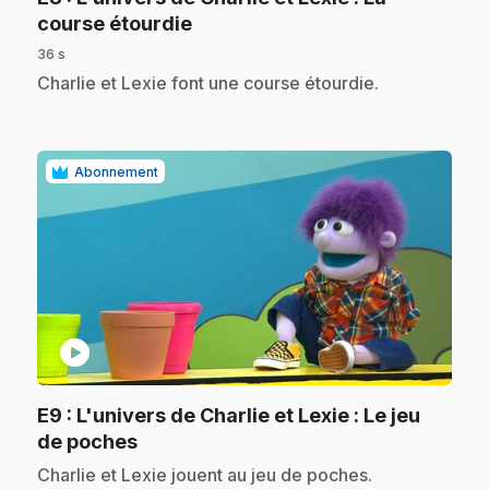
.
course étourdie
36 s
.
Charlie et Lexie font une course étourdie.
Abonnement
play_circle
E9
: L'univers de Charlie et Lexie : Le jeu
.
de poches
.
Charlie et Lexie jouent au jeu de poches.