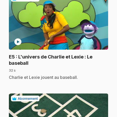
play_circle
E5
: L'univers de Charlie et Lexie : Le
.
baseball
32 s
.
Charlie et Lexie jouent au baseball.
Abonnement