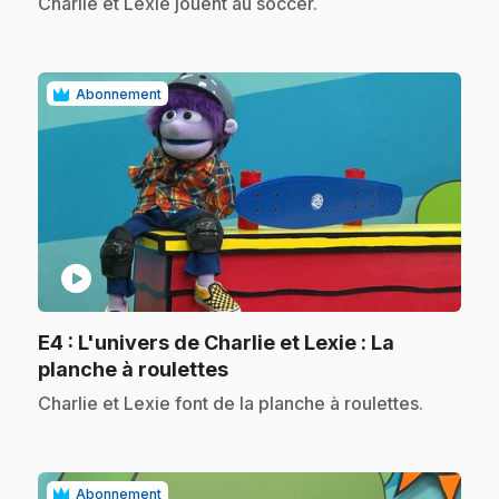
.
Charlie et Lexie jouent au soccer.
Abonnement
play_circle
E4
: L'univers de Charlie et Lexie : La
.
planche à roulettes
.
Charlie et Lexie font de la planche à roulettes.
Abonnement