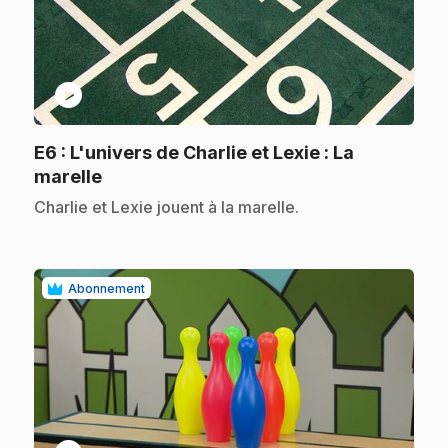
play_circle
E6
: L'univers de Charlie et Lexie : La
.
marelle
.
Charlie et Lexie jouent à la marelle.
Abonnement