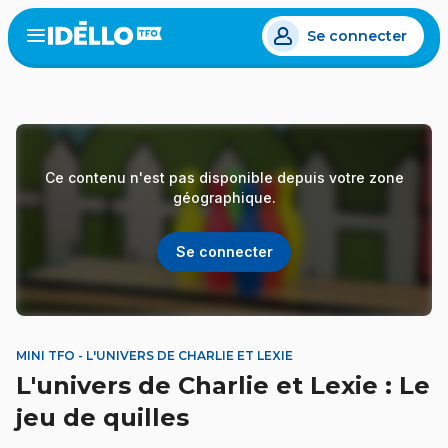
Aller
Se connecter
au
Open
the
contenu
menu
principal
Ce contenu n'est pas disponible depuis votre zone
géographique.
Se connecter
MINI TFO - L'UNIVERS DE CHARLIE ET LEXIE
L'univers de Charlie et Lexie : Le
jeu de quilles