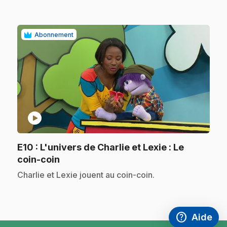
Abonnement
play_circle
E10
: L'univers de Charlie et Lexie : Le
.
coin-coin
.
Charlie et Lexie jouent au coin-coin.
help
Aide
Accéder à l
,Ce lien s'