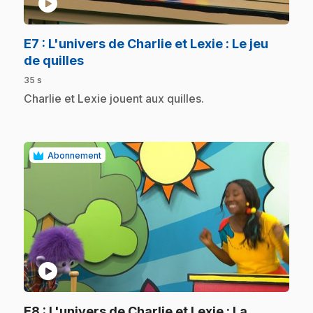
play_circle
E7
: L'univers de Charlie et Lexie : Le jeu
.
de quilles
35 s
.
Charlie et Lexie jouent aux quilles.
Abonnement
play_circle
E8
: L'univers de Charlie et Lexie : La