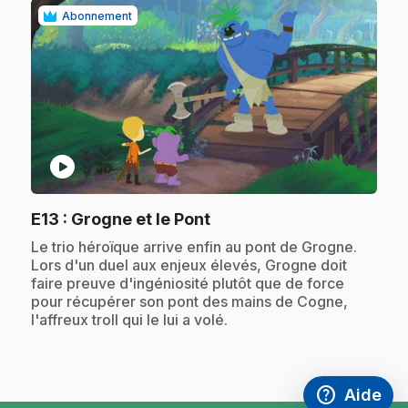
Abonnement
play_circle
.
E13
: Grogne et le Pont
.
Le trio héroïque arrive enfin au pont de Grogne.
Lors d'un duel aux enjeux élevés, Grogne doit
faire preuve d'ingéniosité plutôt que de force
pour récupérer son pont des mains de Cogne,
l'affreux troll qui le lui a volé.
help
Aide
Accéder à l
,Ce lien s'