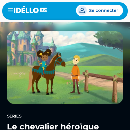
Aller
Se connecter
au
Open
the
contenu
menu
principal
SÉRIES
Le chevalier héroïque