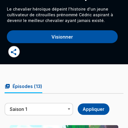
Le chevalier héroïque dépeint l'histoire d'un jeune
cultivateur de citrouilles prénommé Cédric aspirant à
devenir le meilleur chevalier ayant jamais existé.
Visionner
share
video_library
Épisodes (
13
)