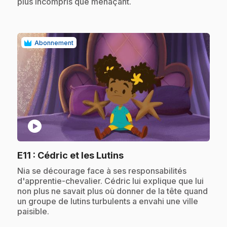
plus incompris que menaçant.
Abonnement
play_circle
.
E11
: Cédric et les Lutins
.
Nia se décourage face à ses responsabilités
d'apprentie-chevalier. Cédric lui explique que lui
non plus ne savait plus où donner de la tête quand
un groupe de lutins turbulents a envahi une ville
paisible.