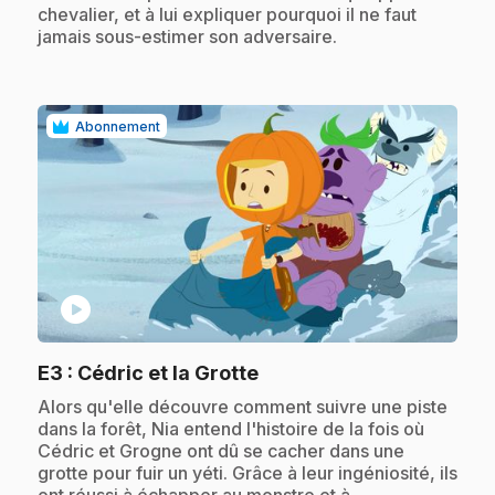
chevalier, et à lui expliquer pourquoi il ne faut
jamais sous-estimer son adversaire.
Abonnement
play_circle
.
E3
: Cédric et la Grotte
.
Alors qu'elle découvre comment suivre une piste
dans la forêt, Nia entend l'histoire de la fois où
Cédric et Grogne ont dû se cacher dans une
grotte pour fuir un yéti. Grâce à leur ingéniosité, ils
ont réussi à échapper au monstre et à