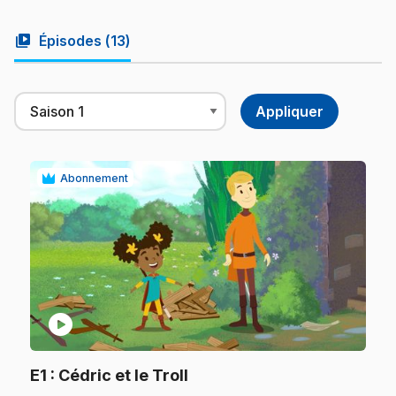
video_library
Épisodes (
13
)
Abonnement
play_circle
.
E1
: Cédric et le Troll