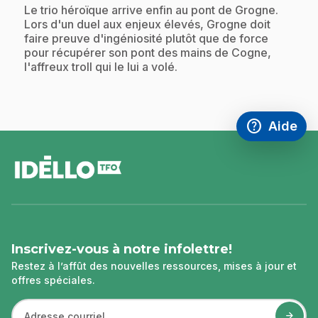
.
Le trio héroïque arrive enfin au pont de Grogne.
Lors d'un duel aux enjeux élevés, Grogne doit
faire preuve d'ingéniosité plutôt que de force
pour récupérer son pont des mains de Cogne,
l'affreux troll qui le lui a volé.
help
Aide
Accéder à l
,Ce lien s'
pied
de
page
Inscrivez-vous à notre infolettre!
Restez à l’affût des nouvelles ressources, mises à jour et
offres spéciales.