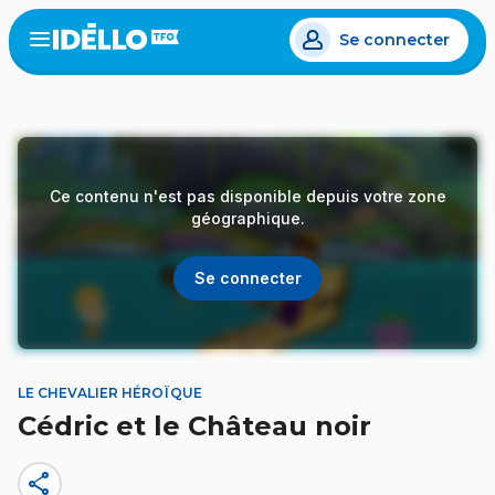
Aller
Se connecter
au
Open
the
contenu
menu
principal
Ce contenu n'est pas disponible depuis votre zone
géographique.
Se connecter
LE CHEVALIER HÉROÏQUE
Cédric et le Château noir
share