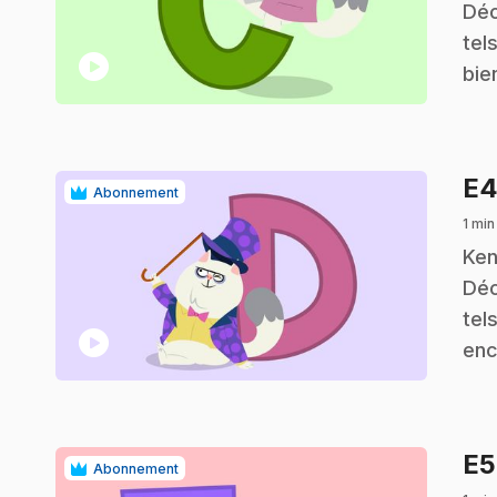
Déc
tel
play_circle
bie
E
Abonnement
1 min
.
Ken
Déc
tel
play_circle
enc
E
Abonnement