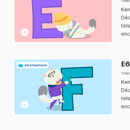
1 min
.
Ken
Déc
tel
play_circle
enc
E
Abonnement
1 min
.
Ken
Déc
tel
play_circle
enc