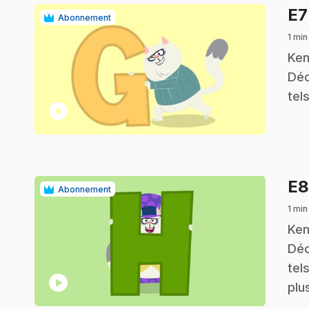
E
Abonnement
1 min
.
Ken
Déc
tel
play_circle
E
Abonnement
1 min
.
Ken
Déc
tel
play_circle
plu