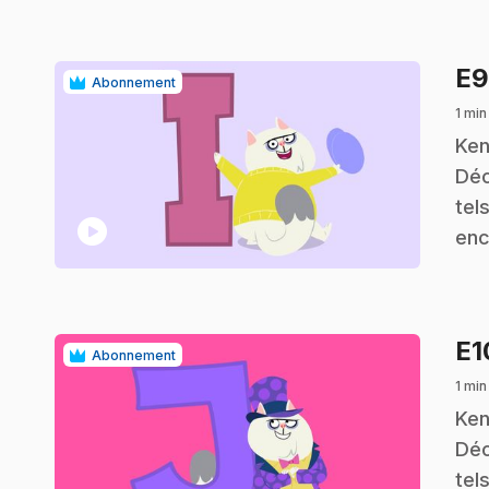
E
Abonnement
1 min
.
Ken
Déc
tel
play_circle
enc
E
Abonnement
1 min
.
Ken
Déc
tel