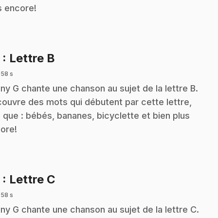
s encore!
.
2
: Lettre B
 58 s
ny G chante une chanson au sujet de la lettre B.
ouvre des mots qui débutent par cette lettre,
s que : bébés, bananes, bicyclette et bien plus
ore!
.
3
: Lettre C
 58 s
ny G chante une chanson au sujet de la lettre C.