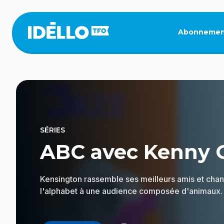
Aller
au
contenu
Abonnemen
principal
SÉRIES
ABC avec Kenny 
Kensington rassemble ses meilleurs amis et cha
l'alphabet à une audience composée d'animaux. V