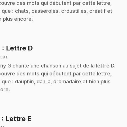
ouvre des mots qui débutent par cette lettre,
s que : chats, casseroles, croustilles, créatif et
n plus encore!
.
4
: Lettre D
 58 s
ny G chante une chanson au sujet de la lettre D.
ouvre des mots qui débutent par cette lettre,
s que : dauphin, dahlia, dromadaire et bien plus
ore!
.
5
: Lettre E