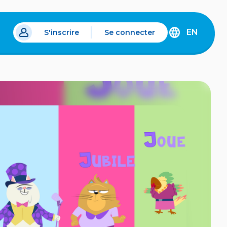
EN
S'inscrire
Se connecter
s un nouvel onglet.
DISCOVER
THE
ENGLISH
VERSION
OF
IDÉLLO.