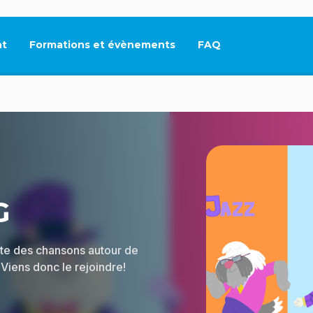
t
Formations et évènements
FAQ
Ce lien s'ouvrira dan
G
nte des chansons autour de
iens donc le rejoindre!