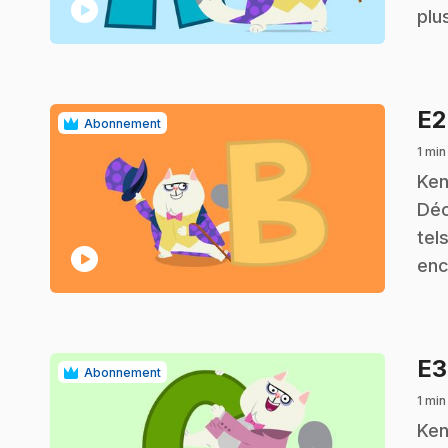
play_circle
plu
E
Abonnement
1 min
.
Ken
Déc
tel
play_circle
enc
E
Abonnement
1 min
.
Ken