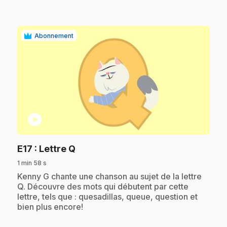
Abonnement
play_circle
.
E17
: Lettre Q
1 min 58 s
.
Kenny G chante une chanson au sujet de la lettre
Q. Découvre des mots qui débutent par cette
lettre, tels que : quesadillas, queue, question et
bien plus encore!