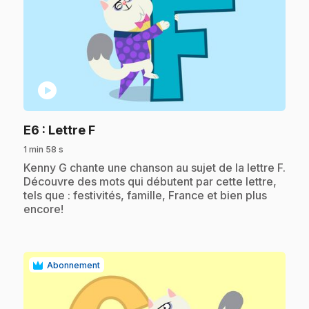
play_circle
.
E6
: Lettre F
1 min 58 s
.
Kenny G chante une chanson au sujet de la lettre F.
Découvre des mots qui débutent par cette lettre,
tels que : festivités, famille, France et bien plus
encore!
Abonnement