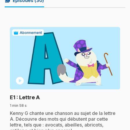
video_library
Épisodes (
30
)
Abonnement
play_circle
.
E1
: Lettre A
1 min 58 s
.
Kenny G chante une chanson au sujet de la lettre
A. Découvre des mots qui débutent par cette
lettre, tels que : avocats, abeilles, abricots,