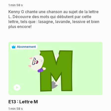
1 min 58 s
.
Kenny G chante une chanson au sujet de la lettre
L. Découvre des mots qui débutent par cette
lettre, tels que : lasagne, lavande, lessive et bien
plus encore!
Abonnement
play_circle
.
E13
: Lettre M
1 min 58 s