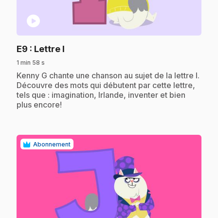
play_circle
.
E9
: Lettre I
1 min 58 s
.
Kenny G chante une chanson au sujet de la lettre I.
Découvre des mots qui débutent par cette lettre,
tels que : imagination, Irlande, inventer et bien
plus encore!
Abonnement