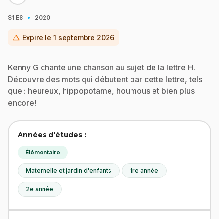
·
S1
E8
2020
warning
Expire le
1 septembre 2026
Kenny G chante une chanson au sujet de la lettre H.
Découvre des mots qui débutent par cette lettre, tels
que : heureux, hippopotame, houmous et bien plus
encore!
Années d'études :
Élémentaire
Maternelle et jardin d'enfants
1re année
2e année