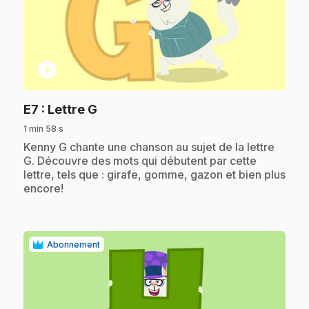
play_circle
.
E7
: Lettre G
1 min 58 s
.
Kenny G chante une chanson au sujet de la lettre
G. Découvre des mots qui débutent par cette
lettre, tels que : girafe, gomme, gazon et bien plus
encore!
Abonnement