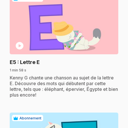
play_circle
.
E5
: Lettre E
1 min 58 s
.
Kenny G chante une chanson au sujet de la lettre
E. Découvre des mots qui débutent par cette
lettre, tels que : éléphant, épervier, Égypte et bien
plus encore!
Abonnement