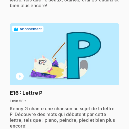
bien plus encore!
Abonnement
play_circle
.
E16
: Lettre P
1 min 58 s
.
Kenny G chante une chanson au sujet de la lettre
P. Découvre des mots qui débutent par cette
lettre, tels que : piano, peindre, pied et bien plus
encore!