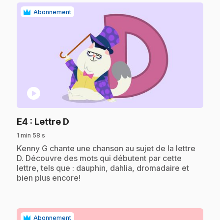
Abonnement
play_circle
.
E4
: Lettre D
1 min 58 s
.
Kenny G chante une chanson au sujet de la lettre
D. Découvre des mots qui débutent par cette
lettre, tels que : dauphin, dahlia, dromadaire et
bien plus encore!
Abonnement