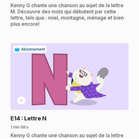
.
Kenny G chante une chanson au sujet de la lettre
M. Découvre des mots qui débutent par cette
lettre, tels que : miel, montagne, ménage et bien
plus encore!
Abonnement
play_circle
.
E14
: Lettre N
1 min 58 s
.
Kenny G chante une chanson au sujet de la lettre