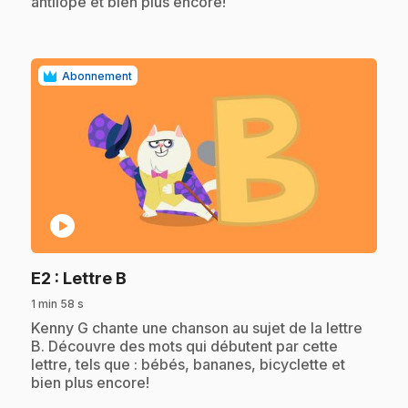
antilope et bien plus encore!
Abonnement
play_circle
.
E2
: Lettre B
1 min 58 s
.
Kenny G chante une chanson au sujet de la lettre
B. Découvre des mots qui débutent par cette
lettre, tels que : bébés, bananes, bicyclette et
bien plus encore!