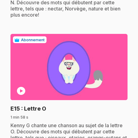
N. Découvre des mots qui débutent par cette
lettre, tels que : nectar, Norvège, nature et bien
plus encore!
Abonnement
play_circle
.
E15
: Lettre O
1 min 58 s
.
Kenny G chante une chanson au sujet de la lettre
O. Découvre des mots qui débutent par cette
lettre, tels que : oiseaux, otaries, orangs-outans et