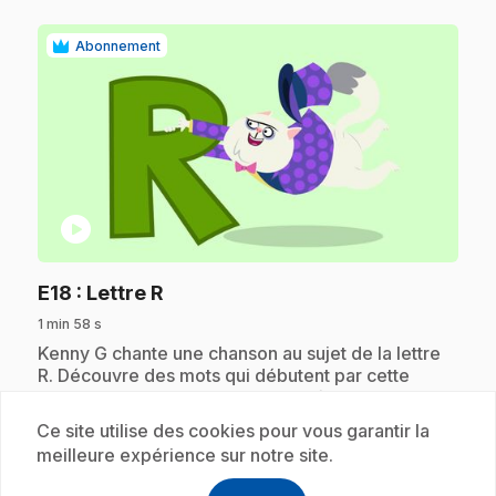
Abonnement
play_circle
.
E18
: Lettre R
1 min 58 s
.
Kenny G chante une chanson au sujet de la lettre
R. Découvre des mots qui débutent par cette
lettre, tels que : robot, rocher, rivière et bien plus
encore!
Ce site utilise des cookies pour vous garantir la
meilleure expérience sur notre site.