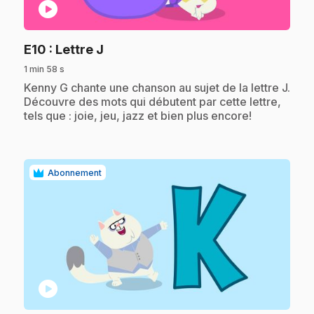
play_circle
.
E10
: Lettre J
1 min 58 s
.
Kenny G chante une chanson au sujet de la lettre J.
Découvre des mots qui débutent par cette lettre,
tels que : joie, jeu, jazz et bien plus encore!
Abonnement
play_circle