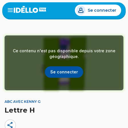
Aller
Se connecter
au
Open
the
contenu
menu
principal
Ce contenu n'est pas disponible depuis votre zone
géographique.
Se connecter
ABC AVEC KENNY G
Lettre H
share