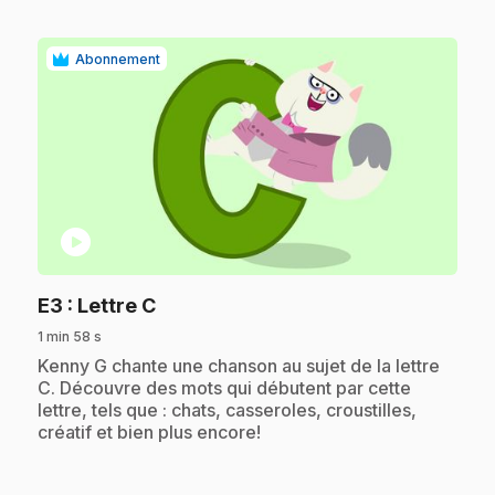
Abonnement
play_circle
.
E3
: Lettre C
1 min 58 s
.
Kenny G chante une chanson au sujet de la lettre
C. Découvre des mots qui débutent par cette
lettre, tels que : chats, casseroles, croustilles,
créatif et bien plus encore!