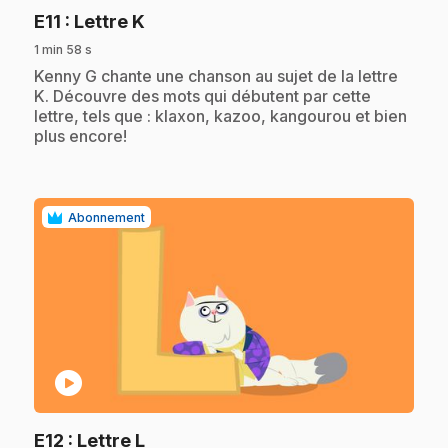
.
E11
: Lettre K
1 min 58 s
.
Kenny G chante une chanson au sujet de la lettre
K. Découvre des mots qui débutent par cette
lettre, tels que : klaxon, kazoo, kangourou et bien
plus encore!
Abonnement
play_circle
.
E12
: Lettre L