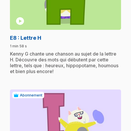
play_circle
.
E8
: Lettre H
1 min 58 s
.
Kenny G chante une chanson au sujet de la lettre
H. Découvre des mots qui débutent par cette
lettre, tels que : heureux, hippopotame, houmous
et bien plus encore!
Abonnement