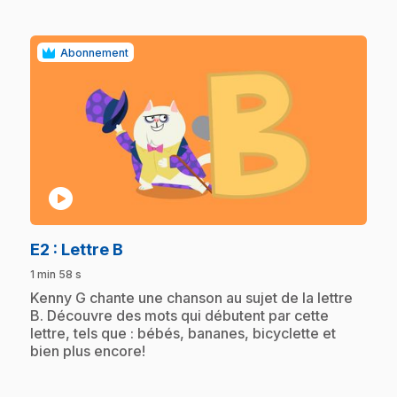
Abonnement
play_circle
.
E2
: Lettre B
1 min 58 s
.
Kenny G chante une chanson au sujet de la lettre
B. Découvre des mots qui débutent par cette
lettre, tels que : bébés, bananes, bicyclette et
bien plus encore!