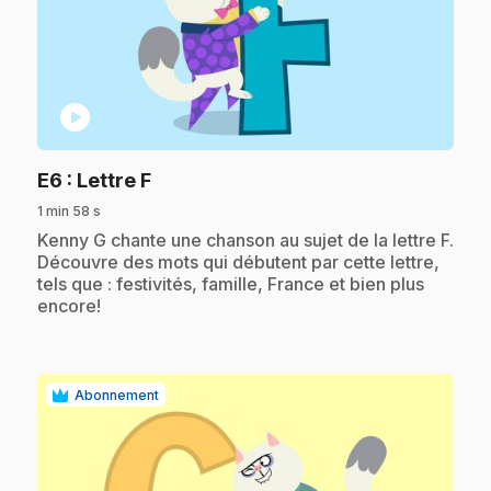
play_circle
.
E6
: Lettre F
1 min 58 s
.
Kenny G chante une chanson au sujet de la lettre F.
Découvre des mots qui débutent par cette lettre,
tels que : festivités, famille, France et bien plus
encore!
Abonnement