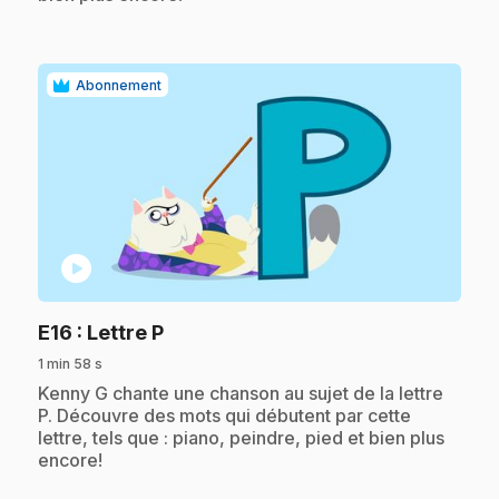
Abonnement
play_circle
.
E16
: Lettre P
1 min 58 s
.
Kenny G chante une chanson au sujet de la lettre
P. Découvre des mots qui débutent par cette
lettre, tels que : piano, peindre, pied et bien plus
encore!