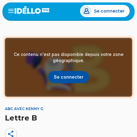
Aller
Se connecter
au
Open
the
contenu
menu
principal
Ce contenu n'est pas disponible depuis votre zone
géographique.
Se connecter
ABC AVEC KENNY G
Lettre B
share