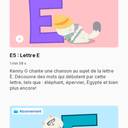
play_circle
.
E5
: Lettre E
1 min 58 s
.
Kenny G chante une chanson au sujet de la lettre
E. Découvre des mots qui débutent par cette
lettre, tels que : éléphant, épervier, Égypte et bien
plus encore!
Abonnement