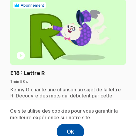
Abonnement
play_circle
.
E18
: Lettre R
1 min 58 s
.
Kenny G chante une chanson au sujet de la lettre
R. Découvre des mots qui débutent par cette
lettre, tels que : robot, rocher, rivière et bien plus
encore!
Ce site utilise des cookies pour vous garantir la
meilleure expérience sur notre site.
Ok
Abonnement
help
Aide