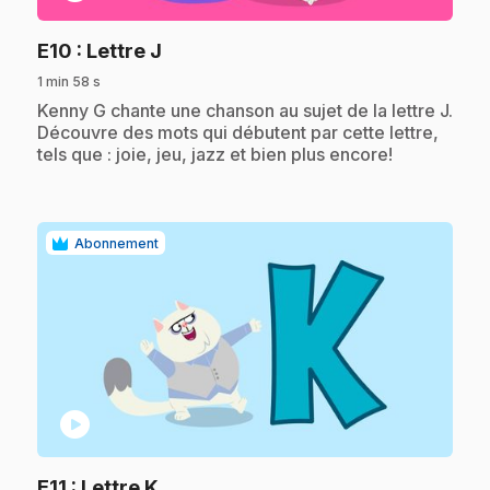
.
E10
: Lettre J
1 min 58 s
.
Kenny G chante une chanson au sujet de la lettre J.
Découvre des mots qui débutent par cette lettre,
tels que : joie, jeu, jazz et bien plus encore!
Abonnement
play_circle
.
E11
: Lettre K