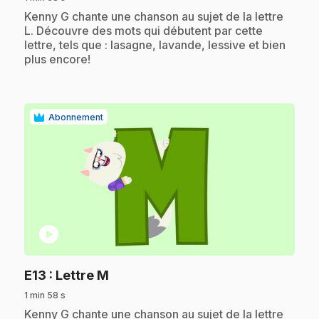
.
Kenny G chante une chanson au sujet de la lettre
L. Découvre des mots qui débutent par cette
lettre, tels que : lasagne, lavande, lessive et bien
plus encore!
Abonnement
play_circle
.
E13
: Lettre M
1 min 58 s
.
Kenny G chante une chanson au sujet de la lettre