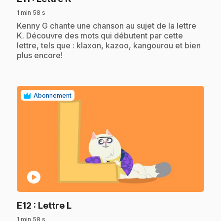
1 min 58 s
.
Kenny G chante une chanson au sujet de la lettre
K. Découvre des mots qui débutent par cette
lettre, tels que : klaxon, kazoo, kangourou et bien
plus encore!
Abonnement
play_circle
.
E12
: Lettre L
1 min 58 s