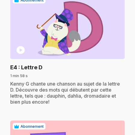
Abonnement
play_circle
.
E4
: Lettre D
1 min 58 s
.
Kenny G chante une chanson au sujet de la lettre
D. Découvre des mots qui débutent par cette
lettre, tels que : dauphin, dahlia, dromadaire et
bien plus encore!
Abonnement