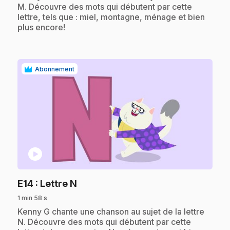
M. Découvre des mots qui débutent par cette
lettre, tels que : miel, montagne, ménage et bien
plus encore!
Abonnement
play_circle
.
E14
: Lettre N
1 min 58 s
.
Kenny G chante une chanson au sujet de la lettre
N. Découvre des mots qui débutent par cette