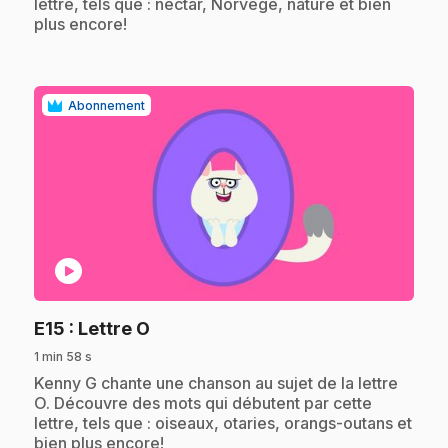
lettre, tels que : nectar, Norvège, nature et bien
plus encore!
Abonnement
play_circle
.
E15
: Lettre O
1 min 58 s
.
Kenny G chante une chanson au sujet de la lettre
O. Découvre des mots qui débutent par cette
lettre, tels que : oiseaux, otaries, orangs-outans et
bien plus encore!