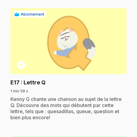
Abonnement
play_circle
.
E17
: Lettre Q
1 min 58 s
.
Kenny G chante une chanson au sujet de la lettre
Q. Découvre des mots qui débutent par cette
lettre, tels que : quesadillas, queue, question et
bien plus encore!