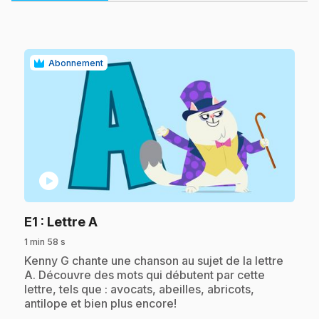
Abonnement
play_circle
.
E1
: Lettre A
1 min 58 s
.
Kenny G chante une chanson au sujet de la lettre
A. Découvre des mots qui débutent par cette
lettre, tels que : avocats, abeilles, abricots,
antilope et bien plus encore!