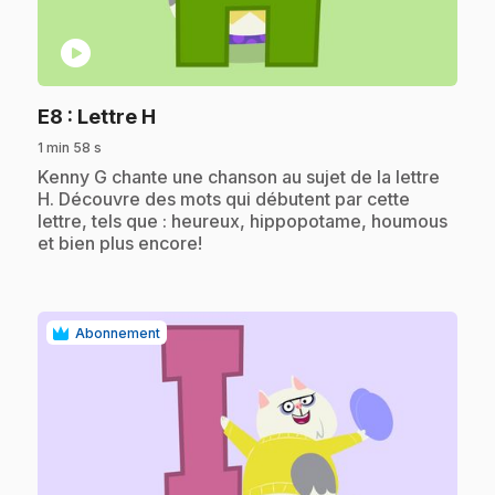
play_circle
.
E8
: Lettre H
1 min 58 s
.
Kenny G chante une chanson au sujet de la lettre
H. Découvre des mots qui débutent par cette
lettre, tels que : heureux, hippopotame, houmous
et bien plus encore!
Abonnement