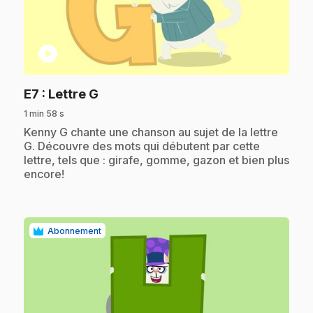
play_circle
.
E7
: Lettre G
1 min 58 s
.
Kenny G chante une chanson au sujet de la lettre
G. Découvre des mots qui débutent par cette
lettre, tels que : girafe, gomme, gazon et bien plus
encore!
Abonnement