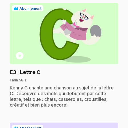
Abonnement
play_circle
.
E3
: Lettre C
1 min 58 s
.
Kenny G chante une chanson au sujet de la lettre
C. Découvre des mots qui débutent par cette
lettre, tels que : chats, casseroles, croustilles,
créatif et bien plus encore!