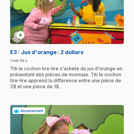
play_circle
.
E3
: Jus d'orange : 2 dollars
1 min 56 s
.
Titi le cochon tire-lire s'achète du jus d'orange en
présentant des pièces de monnaie. Titi le cochon
tire-lire apprend la différence entre une pièce de
2$ et une pièce de 1$.
Abonnement