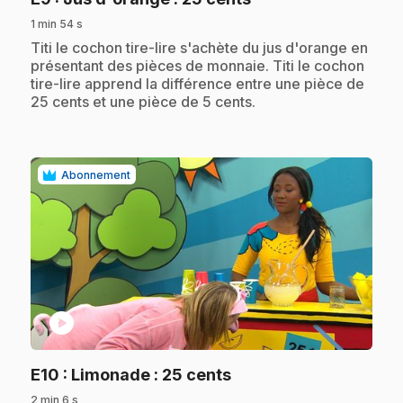
1 min 54 s
.
Titi le cochon tire-lire s'achète du jus d'orange en
présentant des pièces de monnaie. Titi le cochon
tire-lire apprend la différence entre une pièce de
25 cents et une pièce de 5 cents.
Abonnement
play_circle
.
E10
: Limonade : 25 cents
2 min 6 s