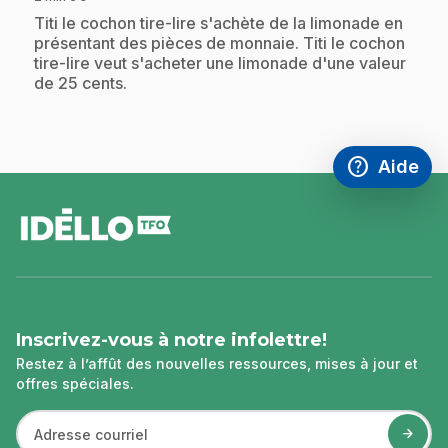
.
Titi le cochon tire-lire s'achète de la limonade en
présentant des pièces de monnaie. Titi le cochon
tire-lire veut s'acheter une limonade d'une valeur
de 25 cents.
help
Aide
Accéder à l
,Ce lien s'
pied
de
page
Inscrivez-vous à notre infolettre!
Restez à l’affût des nouvelles ressources, mises à jour et
offres spéciales.