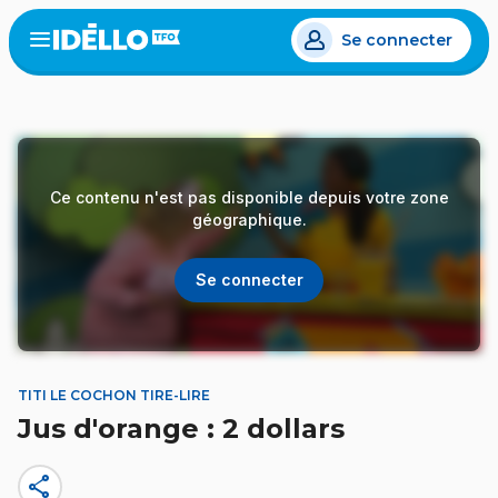
Aller
Se connecter
au
Open
the
contenu
menu
principal
Ce contenu n'est pas disponible depuis votre zone
géographique.
Se connecter
TITI LE COCHON TIRE-LIRE
Jus d'orange : 2 dollars
share