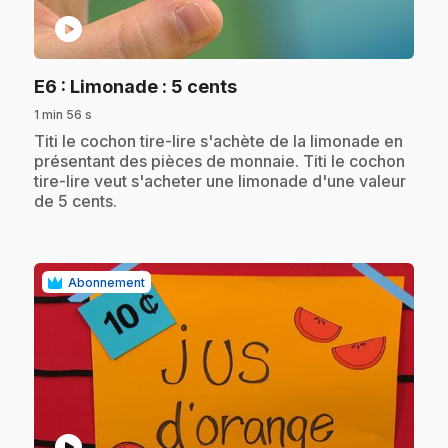
play_circle
.
E6
: Limonade : 5 cents
1 min 56 s
.
Titi le cochon tire-lire s'achète de la limonade en
présentant des pièces de monnaie. Titi le cochon
tire-lire veut s'acheter une limonade d'une valeur
de 5 cents.
Abonnement
play_circle