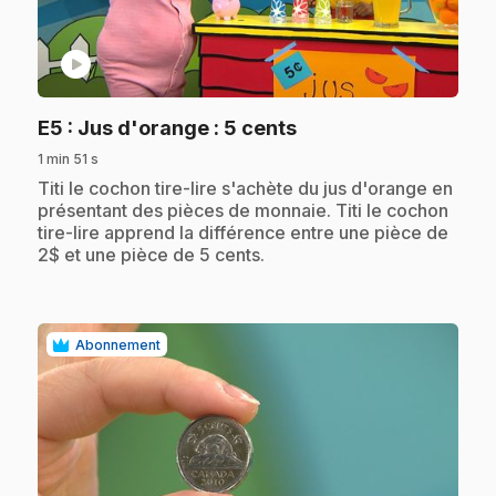
play_circle
.
E5
: Jus d'orange : 5 cents
1 min 51 s
.
Titi le cochon tire-lire s'achète du jus d'orange en
présentant des pièces de monnaie. Titi le cochon
tire-lire apprend la différence entre une pièce de
2$ et une pièce de 5 cents.
Abonnement