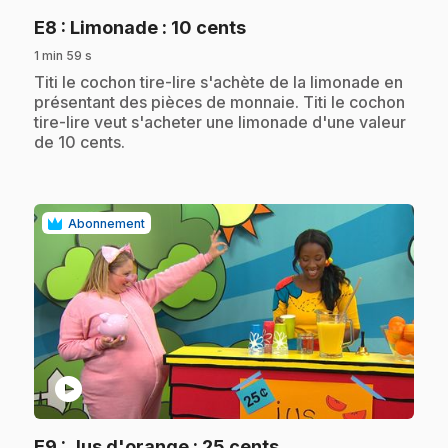
.
E8
: Limonade : 10 cents
1 min 59 s
.
Titi le cochon tire-lire s'achète de la limonade en
présentant des pièces de monnaie. Titi le cochon
tire-lire veut s'acheter une limonade d'une valeur
de 10 cents.
Abonnement
play_circle
.
E9
: Jus d'orange : 25 cents