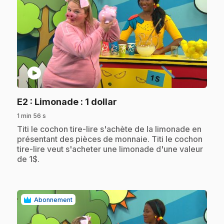
play_circle
.
E2
: Limonade : 1 dollar
1 min 56 s
.
Titi le cochon tire-lire s'achète de la limonade en
présentant des pièces de monnaie. Titi le cochon
tire-lire veut s'acheter une limonade d'une valeur
de 1$.
Abonnement