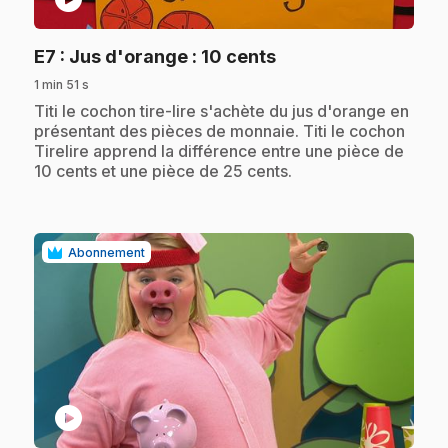
.
E7
: Jus d'orange : 10 cents
1 min 51 s
.
Titi le cochon tire-lire s'achète du jus d'orange en
présentant des pièces de monnaie. Titi le cochon
Tirelire apprend la différence entre une pièce de
10 cents et une pièce de 25 cents.
Abonnement
play_circle