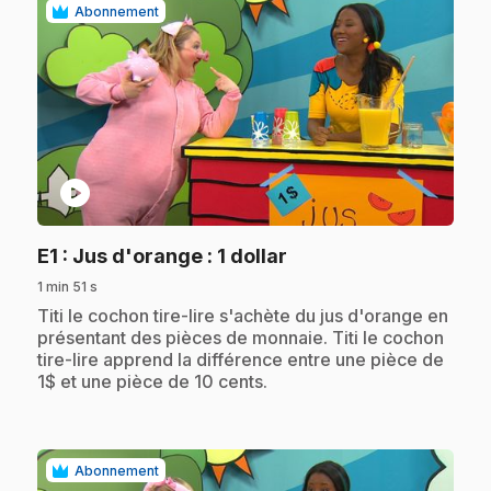
Abonnement
play_circle
.
E1
: Jus d'orange : 1 dollar
1 min 51 s
.
Titi le cochon tire-lire s'achète du jus d'orange en
présentant des pièces de monnaie. Titi le cochon
tire-lire apprend la différence entre une pièce de
1$ et une pièce de 10 cents.
Abonnement