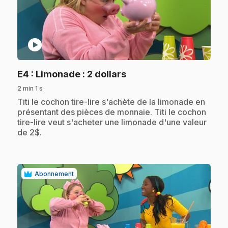
play_circle
.
E4
: Limonade : 2 dollars
2 min 1 s
.
Titi le cochon tire-lire s'achète de la limonade en
présentant des pièces de monnaie. Titi le cochon
tire-lire veut s'acheter une limonade d'une valeur
de 2$.
Abonnement