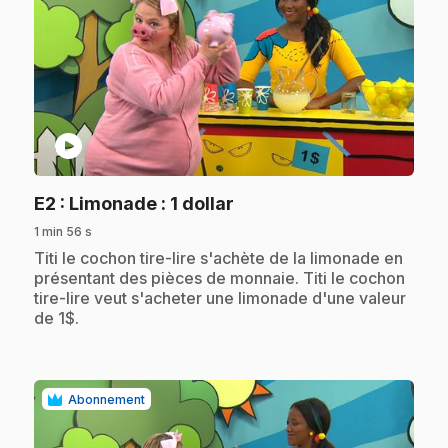
play_circle
.
E2
: Limonade : 1 dollar
1 min 56 s
.
Titi le cochon tire-lire s'achète de la limonade en
présentant des pièces de monnaie. Titi le cochon
tire-lire veut s'acheter une limonade d'une valeur
de 1$.
Abonnement