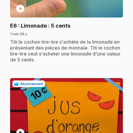
play_circle
.
E6
: Limonade : 5 cents
1 min 56 s
.
Titi le cochon tire-lire s'achète de la limonade en
présentant des pièces de monnaie. Titi le cochon
tire-lire veut s'acheter une limonade d'une valeur
de 5 cents.
Abonnement
play_circle