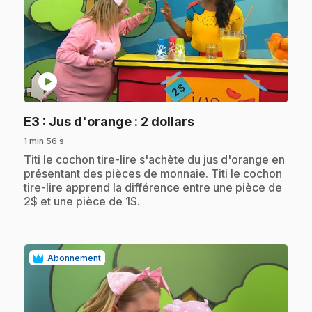
play_circle
.
E3
: Jus d'orange : 2 dollars
1 min 56 s
.
Titi le cochon tire-lire s'achète du jus d'orange en
présentant des pièces de monnaie. Titi le cochon
tire-lire apprend la différence entre une pièce de
2$ et une pièce de 1$.
Abonnement