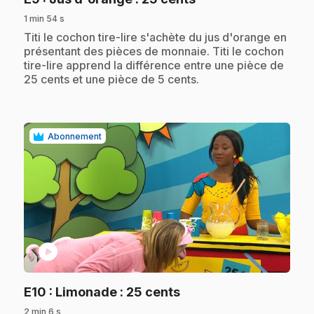
1 min 54 s
.
Titi le cochon tire-lire s'achète du jus d'orange en
présentant des pièces de monnaie. Titi le cochon
tire-lire apprend la différence entre une pièce de
25 cents et une pièce de 5 cents.
Abonnement
play_circle
.
E10
: Limonade : 25 cents
2 min 6 s