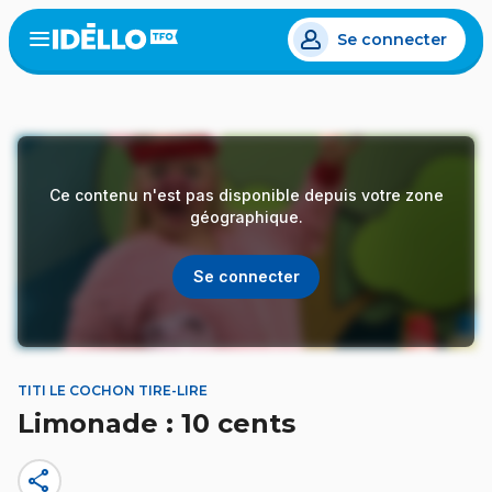
Aller
Se connecter
au
Open
the
contenu
menu
principal
Ce contenu n'est pas disponible depuis votre zone
géographique.
Se connecter
TITI LE COCHON TIRE-LIRE
Limonade : 10 cents
share