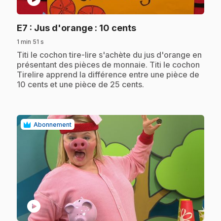
.
E7
: Jus d'orange : 10 cents
1 min 51 s
.
Titi le cochon tire-lire s'achète du jus d'orange en
présentant des pièces de monnaie. Titi le cochon
Tirelire apprend la différence entre une pièce de
10 cents et une pièce de 25 cents.
Abonnement
play_circle