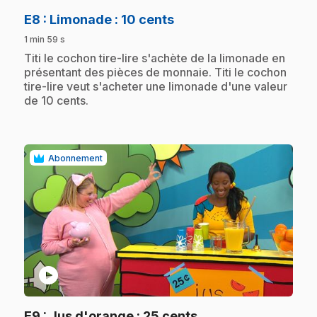
.
E8
: Limonade : 10 cents
1 min 59 s
.
Titi le cochon tire-lire s'achète de la limonade en
présentant des pièces de monnaie. Titi le cochon
tire-lire veut s'acheter une limonade d'une valeur
de 10 cents.
Abonnement
play_circle
.
E9
: Jus d'orange : 25 cents