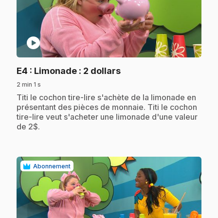
play_circle
.
E4
: Limonade : 2 dollars
2 min 1 s
.
Titi le cochon tire-lire s'achète de la limonade en
présentant des pièces de monnaie. Titi le cochon
tire-lire veut s'acheter une limonade d'une valeur
de 2$.
Abonnement