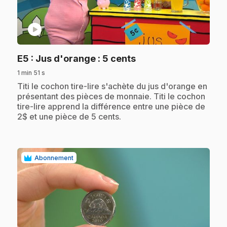
play_circle
.
E5
: Jus d'orange : 5 cents
1 min 51 s
.
Titi le cochon tire-lire s'achète du jus d'orange en
présentant des pièces de monnaie. Titi le cochon
tire-lire apprend la différence entre une pièce de
2$ et une pièce de 5 cents.
Abonnement