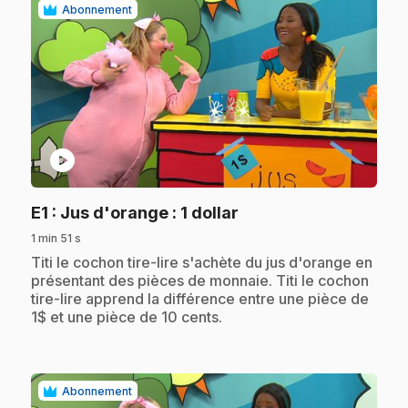
Abonnement
play_circle
.
E1
: Jus d'orange : 1 dollar
1 min 51 s
.
Titi le cochon tire-lire s'achète du jus d'orange en
présentant des pièces de monnaie. Titi le cochon
tire-lire apprend la différence entre une pièce de
1$ et une pièce de 10 cents.
Abonnement