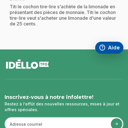
.
Titi le cochon tire-lire s'achète de la limonade en
présentant des pièces de monnaie. Titi le cochon
tire-lire veut s'acheter une limonade d'une valeur
de 25 cents.
help
Aide
Accéder à l
,Ce lien s'
pied
de
page
Inscrivez-vous à notre infolettre!
Restez à l’affût des nouvelles ressources, mises à jour et
offres spéciales.