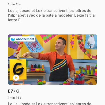
1 min 41 s
.
Louis, Josée et Lexie transcrivent les lettres de
l'alphabet avec de la pâte à modeler. Lexie fait la
lettre F.
Abonnement
play_circle
.
E7
: G
1 min 45 s
.
Louis, Josée et Lexie transcrivent les lettres de