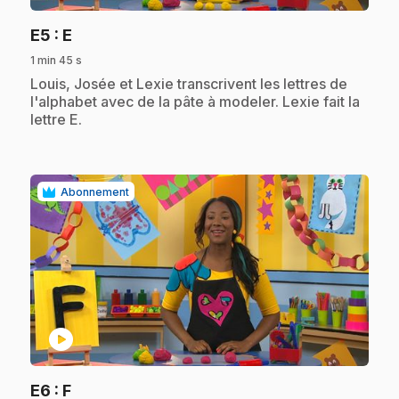
.
E5
: E
1 min 45 s
.
Louis, Josée et Lexie transcrivent les lettres de
l'alphabet avec de la pâte à modeler. Lexie fait la
lettre E.
Abonnement
play_circle
.
E6
: F