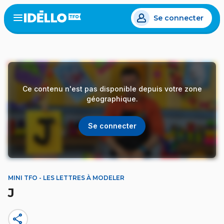
Aller
Se connecter
au
Open
the
contenu
menu
principal
Ce contenu n'est pas disponible depuis votre zone
géographique.
Se connecter
MINI TFO - LES LETTRES À MODELER
J
share