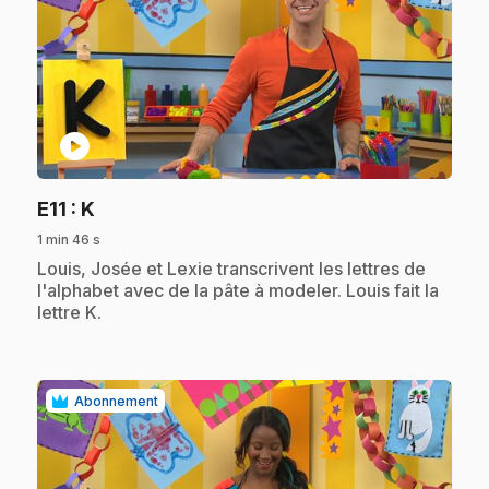
play_circle
.
E11
: K
1 min 46 s
.
Louis, Josée et Lexie transcrivent les lettres de
l'alphabet avec de la pâte à modeler. Louis fait la
lettre K.
Abonnement