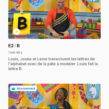
play_circle
.
E2
: B
1 min 46 s
.
Louis, Josée et Lexie transcrivent les lettres de
l'alphabet avec de la pâte à modeler. Louis fait la
lettre B.
Abonnement