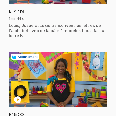
.
E14
: N
1 min 44 s
.
Louis, Josée et Lexie transcrivent les lettres de
l'alphabet avec de la pâte à modeler. Louis fait la
lettre N.
Abonnement
play_circle
.
E15
: O