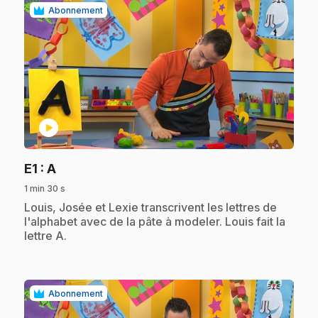
Abonnement
play_circle
.
E1
: A
1 min 30 s
.
Louis, Josée et Lexie transcrivent les lettres de
l'alphabet avec de la pâte à modeler. Louis fait la
lettre A.
Abonnement