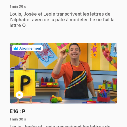
1 min 36 s
.
Louis, Josée et Lexie transcrivent les lettres de
l'alphabet avec de la pâte à modeler. Lexie fait la
lettre O.
Abonnement
play_circle
.
E16
: P
1 min 30 s
.
Louis, Josée et Lexie transcrivent les lettres de