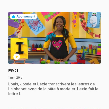
Abonnement
play_circle
.
E9
: I
1 min 29 s
.
Louis, Josée et Lexie transcrivent les lettres de
l'alphabet avec de la pâte à modeler. Lexie fait la
lettre I.