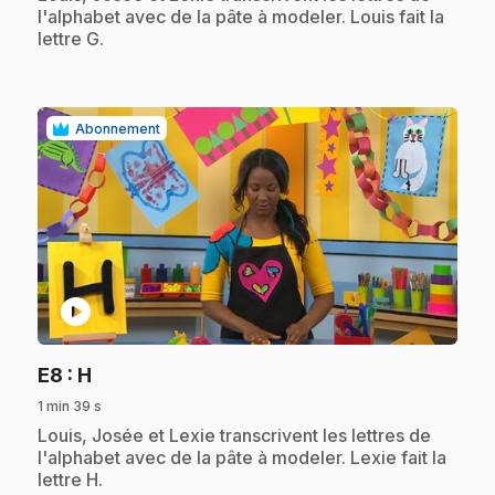
l'alphabet avec de la pâte à modeler. Louis fait la
lettre G.
Abonnement
play_circle
.
E8
: H
1 min 39 s
.
Louis, Josée et Lexie transcrivent les lettres de
l'alphabet avec de la pâte à modeler. Lexie fait la
lettre H.