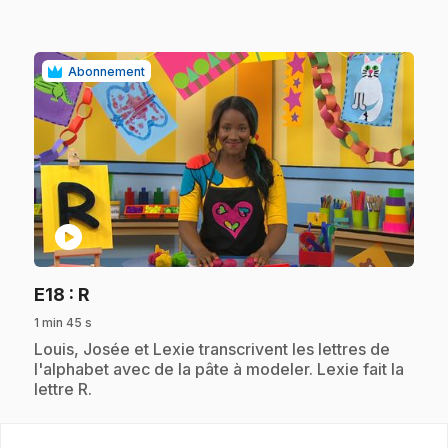
Abonnement
play_circle
.
E18
: R
1 min 45 s
.
Louis, Josée et Lexie transcrivent les lettres de
l'alphabet avec de la pâte à modeler. Lexie fait la
lettre R.