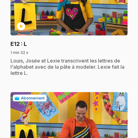
play_circle
.
E12
: L
1 min 32 s
.
Louis, Josée et Lexie transcrivent les lettres de
l'alphabet avec de la pâte à modeler. Lexie fait la
lettre L.
Abonnement