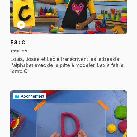
play_circle
.
E3
: C
1 min 15 s
.
Louis, Josée et Lexie transcrivent les lettres de
l'alphabet avec de la pâte à modeler. Lexie fait la
lettre C.
Abonnement