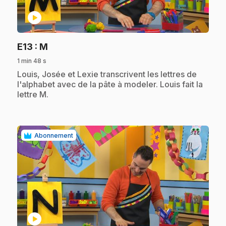
play_circle
.
E13
: M
1 min 48 s
.
Louis, Josée et Lexie transcrivent les lettres de
l'alphabet avec de la pâte à modeler. Louis fait la
lettre M.
Abonnement
play_circle