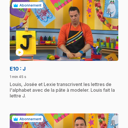
Abonnement
play_circle
.
E10
: J
1 min 45 s
.
Louis, Josée et Lexie transcrivent les lettres de
l'alphabet avec de la pâte à modeler. Louis fait la
lettre J.
Abonnement