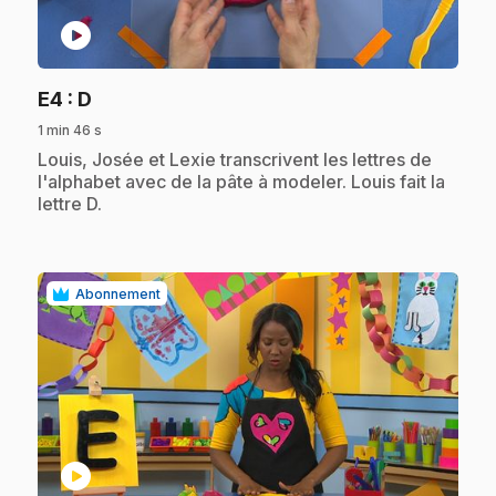
play_circle
.
E4
: D
1 min 46 s
.
Louis, Josée et Lexie transcrivent les lettres de
l'alphabet avec de la pâte à modeler. Louis fait la
lettre D.
Abonnement
play_circle