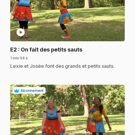
play_circle
.
E2
: On fait des petits sauts
1 min 54 s
.
Lexie et Josée font des grands et petits sauts.
Abonnement