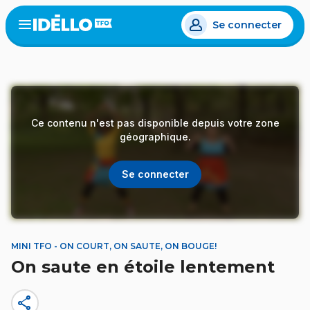
Aller
Se connecter
au
Open
the
contenu
menu
principal
Ce contenu n'est pas disponible depuis votre zone
géographique.
Se connecter
MINI TFO - ON COURT, ON SAUTE, ON BOUGE!
On saute en étoile lentement
share