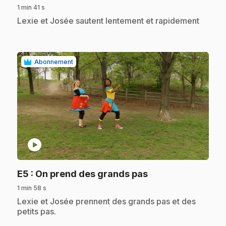
1 min 41 s
.
Lexie et Josée sautent lentement et rapidement
Abonnement
play_circle
.
E5
: On prend des grands pas
1 min 58 s
.
Lexie et Josée prennent des grands pas et des
petits pas.