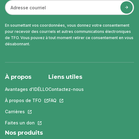
En soumettant vos coordonnées, vous donnez votre consentement
pour recevoir des courriels et autres communications électroniques
de TFO. Vous pouvez à tout moment retirer ce consentement en vous
désabonnant.
À propos
Liens utiles
Avantages d'IDÉLLO
Contactez-nous
À propos de TFO
Ce lien s'ouvrira dans un nouvel onglet.
FAQ
Ce lien s'ouvrira dans un nouvel ongle
Carrières
Ce lien s'ouvrira dans un nouvel onglet.
Faites un don
Ce lien s'ouvrira dans un nouvel onglet.
Nos produits