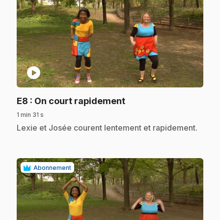
play_circle
.
E8
: On court rapidement
1 min 31 s
.
Lexie et Josée courent lentement et rapidement.
Abonnement