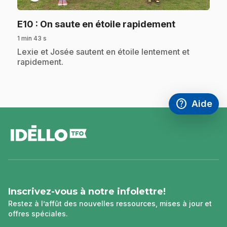
.
E10
: On saute en étoile rapidement
1 min 43 s
.
Lexie et Josée sautent en étoile lentement et
rapidement.
help
Aide
Accéder à l
,Ce lien s'
pied
de
page
Inscrivez-vous à notre infolettre!
Restez à l’affût des nouvelles ressources, mises à jour et
offres spéciales.