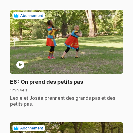
Abonnement
play_circle
.
E6
: On prend des petits pas
1 min 44 s
.
Lexie et Josée prennent des grands pas et des
petits pas.
Abonnement