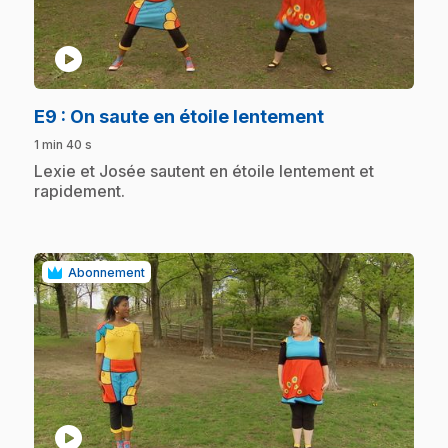
play_circle
.
E9
: On saute en étoile lentement
1 min 40 s
.
Lexie et Josée sautent en étoile lentement et
rapidement.
Abonnement
play_circle