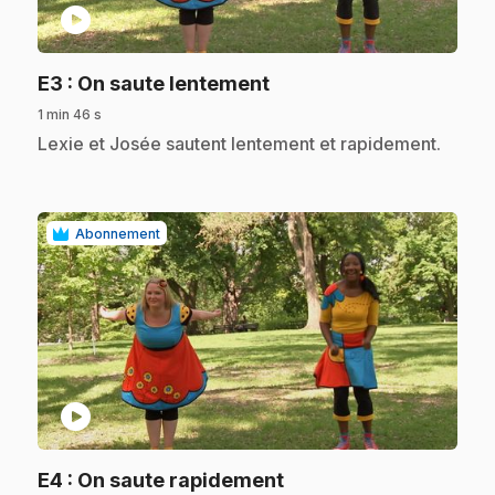
play_circle
.
E3
: On saute lentement
1 min 46 s
.
Lexie et Josée sautent lentement et rapidement.
Abonnement
play_circle
.
E4
: On saute rapidement