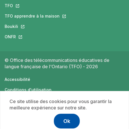
TFO
Ce lien s'ouvrira dans un nouvel onglet.
TFO apprendre à la maison
Ce lien s'ouvrira dans un nouvel o
Boukili
Ce lien s'ouvrira dans un nouvel onglet.
ONFR
Ce lien s'ouvrira dans un nouvel onglet.
© Office des télécommunications éducatives de
langue française de l'Ontario (TFO) - 2026
Accessibilité
Conditions d'utilisation
Politique de confidentialité
Ce site utilise des cookies pour vous garantir la
meilleure expérience sur notre site.
Ok