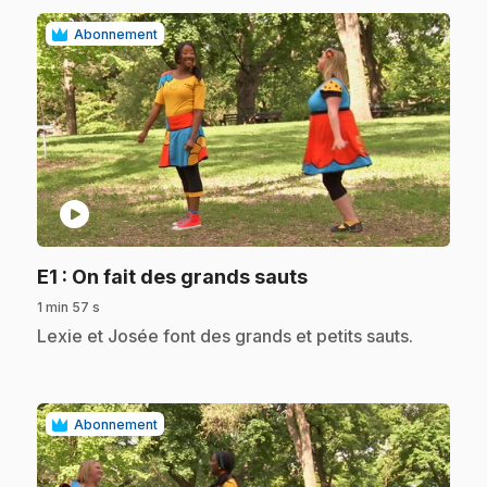
Abonnement
play_circle
.
E1
: On fait des grands sauts
1 min 57 s
.
Lexie et Josée font des grands et petits sauts.
Abonnement