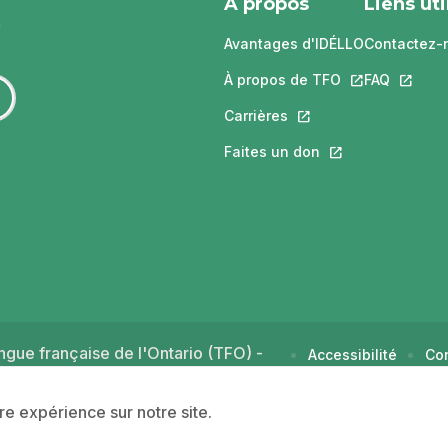
À propos
Liens uti
Avantages d'IDÉLLO
Contactez-
À propos de TFO
Ce lien s'ouvri
FAQ
Ce lien 
Carrières
Ce lien s'ouvrira dans
Faites un don
Ce lien s'ouvrira 
gue française de l'Ontario (TFO) -
Accessibilité
Con
d'u
ure expérience sur notre site.