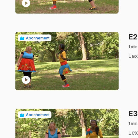
play_circle
E
Abonnement
1 min
.
Lex
play_circle
E
Abonnement
1 min
.
Lex