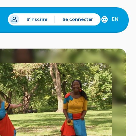
EN
S'inscrire
Se connecter
s un nouvel onglet.
DISCOVER
THE
ENGLISH
VERSION
OF
IDÉLLO.