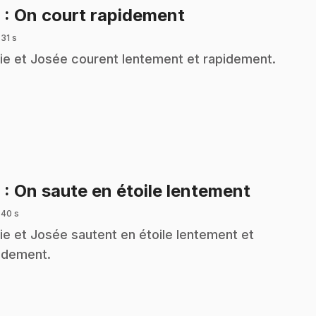
.
8
: On court rapidement
 31 s
ie et Josée courent lentement et rapidement.
.
9
: On saute en étoile lentement
 40 s
ie et Josée sautent en étoile lentement et
idement.