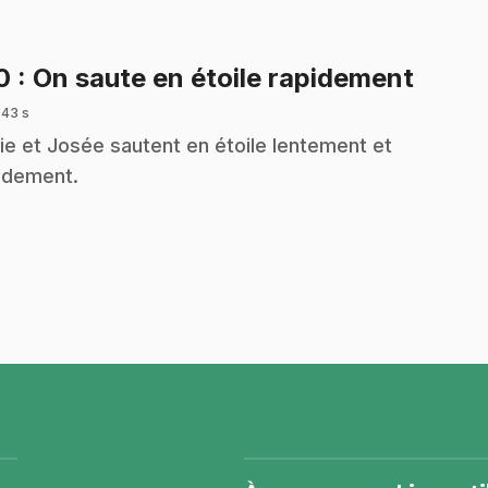
.
10
: On saute en étoile rapidement
 43 s
ie et Josée sautent en étoile lentement et
idement.