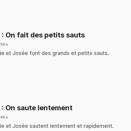
.
2
: On fait des petits sauts
 54 s
ie et Josée font des grands et petits sauts.
.
3
: On saute lentement
 46 s
ie et Josée sautent lentement et rapidement.