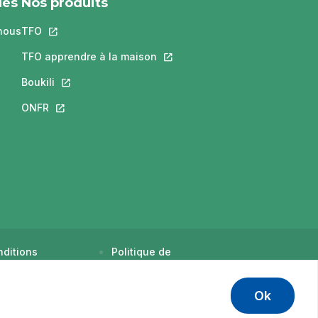
les
Nos produits
nous
TFO
Ce lien s'ouvrira dans un nouvel onglet.
ra dans un nouvel onglet.
s'ouvrira dans un nouvel onglet.
TFO apprendre à la maison
Ce lien s'ouvrira dans un nouvel
 un nouvel onglet.
Boukili
Ce lien s'ouvrira dans un nouvel onglet.
dans un nouvel onglet.
ONFR
Ce lien s'ouvrira dans un nouvel onglet.
ditions
Politique de
tilisation
confidentialité
Ok