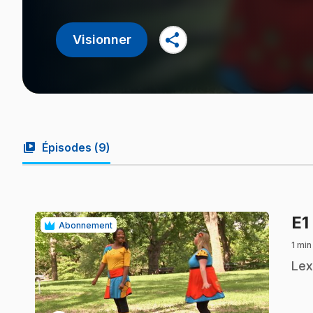
share
Visionner
video_library
Épisodes (
9
)
E1
Abonnement
1 min
.
Lex