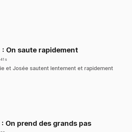
.
4
: On saute rapidement
 41 s
ie et Josée sautent lentement et rapidement
.
5
: On prend des grands pas