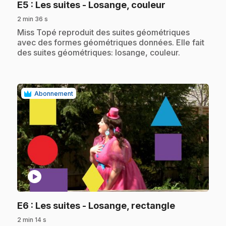
.
E5
: Les suites - Losange, couleur
2 min 36 s
.
Miss Topé reproduit des suites géométriques
avec des formes géométriques données. Elle fait
des suites géométriques: losange, couleur.
Abonnement
play_circle
.
E6
: Les suites - Losange, rectangle
2 min 14 s