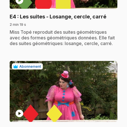
play_circle
.
E4
: Les suites - Losange, cercle, carré
2 min 19 s
.
Miss Topé reproduit des suites géométriques
avec des formes géométriques données. Elle fait
des suites géométriques: losange, cercle, carré.
Abonnement
play_circle