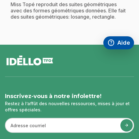
.
Miss Topé reproduit des suites géométriques
avec des formes géométriques données. Elle fait
des suites géométriques: losange, rectangle.
help
Aide
Accéder à l
,Ce lien s'
pied
de
page
Inscrivez-vous à notre infolettre!
Restez à l’affût des nouvelles ressources, mises à jour et
offres spéciales.