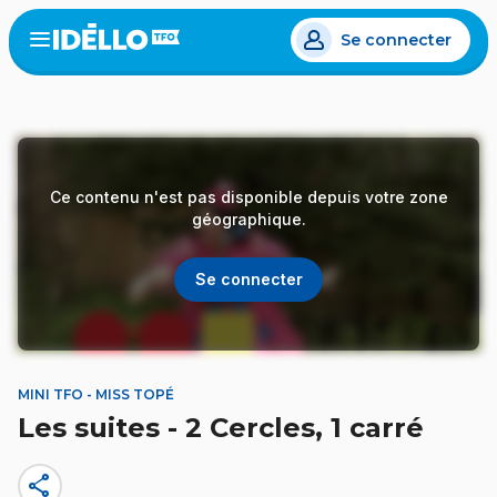
Aller
Se connecter
au
Open
the
contenu
menu
principal
Ce contenu n'est pas disponible depuis votre zone
géographique.
Se connecter
MINI TFO - MISS TOPÉ
Les suites - 2 Cercles, 1 carré
share