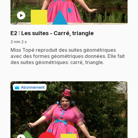
play_circle
.
E2
: Les suites - Carré, triangle
2 min 2 s
.
Miss Topé reproduit des suites géométriques
avec des formes géométriques données. Elle fait
des suites géométriques: carré, triangle.
Abonnement