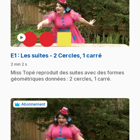
play_circle
.
E1
: Les suites - 2 Cercles, 1 carré
2 min 2 s
.
Miss Topé reproduit des suites avec des formes
géométriques données : 2 cercles, 1 carré.
Abonnement