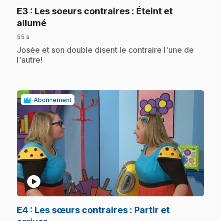
E3
: Les soeurs contraires : Éteint et
.
allumé
55 s
.
Josée et son double disent le contraire l'une de
l'autre!
Abonnement
play_circle
E4
: Les sœurs contraires : Partir et