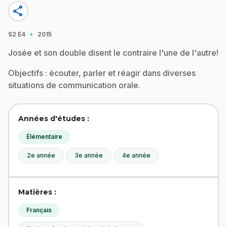
share
·
S2
E4
2015
Josée et son double disent le contraire l'une de l'autre!
Objectifs : écouter, parler et réagir dans diverses
situations de communication orale.
Années d'études :
Élémentaire
2e année
3e année
4e année
Matières :
Français