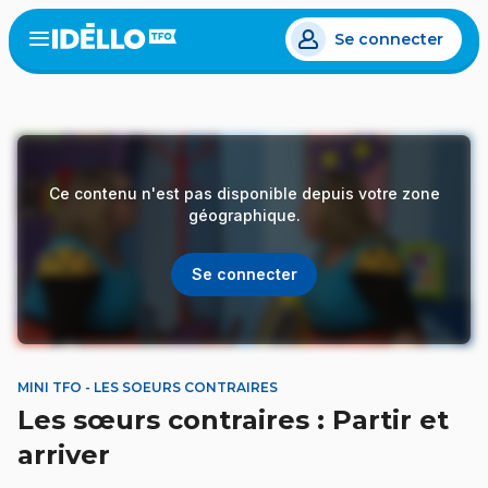
Aller
Se connecter
au
Open
the
contenu
menu
principal
Ce contenu n'est pas disponible depuis votre zone
géographique.
Se connecter
MINI TFO - LES SOEURS CONTRAIRES
Les sœurs contraires : Partir et
arriver