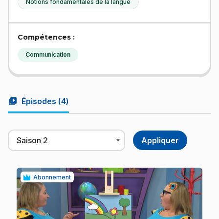
Notions fondamentales de la langue
Compétences :
Communication
video_library
Épisodes (
4
)
Abonnement