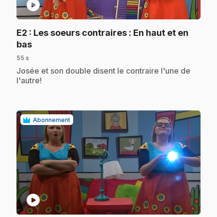
play_circle
E2
: Les soeurs contraires : En haut et en
.
bas
55 s
.
Josée et son double disent le contraire l'une de
l'autre!
Abonnement
play_circle