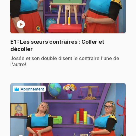
play_circle
E1
: Les sœurs contraires : Coller et
.
décoller
.
Josée et son double disent le contraire l'une de
l'autre!
Abonnement