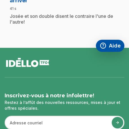
.
arriver
41 s
.
Josée et son double disent le contraire l'une de
l'autre!
help
Aide
Accéder à l
,Ce lien s'
pied
de
page
Inscrivez-vous à notre infolettre!
Restez à l’affût des nouvelles ressources, mises à jour et
offres spéciales.