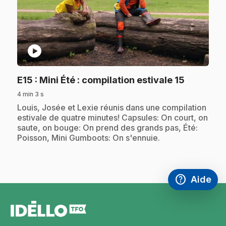
play_circle
.
E15
: Mini Été : compilation estivale 15
4 min 3 s
.
Louis, Josée et Lexie réunis dans une compilation
estivale de quatre minutes! Capsules: On court, on
saute, on bouge: On prend des grands pas, Été:
Poisson, Mini Gumboots: On s'ennuie.
help
Aide
Accéder à l
,Ce lien s'
pied
de