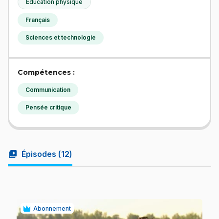
Éducation physique
Français
Sciences et technologie
Compétences :
Communication
Pensée critique
video_library
Épisodes (
12
)
Abonnement