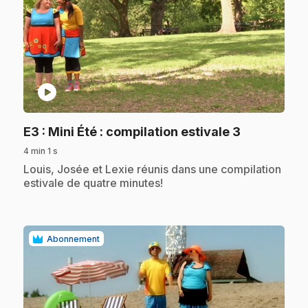
play_circle
.
E3
: Mini Été : compilation estivale 3
4 min 1 s
.
Louis, Josée et Lexie réunis dans une compilation
estivale de quatre minutes!
Abonnement