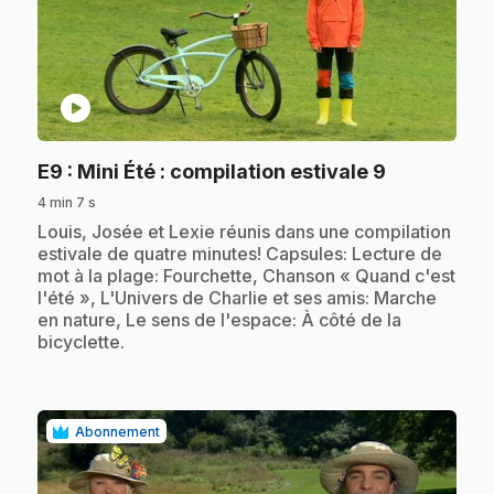
play_circle
.
E9
: Mini Été : compilation estivale 9
4 min 7 s
.
Louis, Josée et Lexie réunis dans une compilation
estivale de quatre minutes! Capsules: Lecture de
mot à la plage: Fourchette, Chanson « Quand c'est
l'été », L'Univers de Charlie et ses amis: Marche
en nature, Le sens de l'espace: À côté de la
bicyclette.
Abonnement