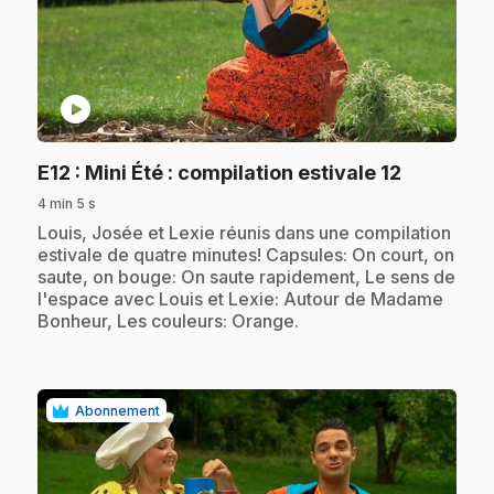
play_circle
.
E12
: Mini Été : compilation estivale 12
4 min 5 s
.
Louis, Josée et Lexie réunis dans une compilation
estivale de quatre minutes! Capsules: On court, on
saute, on bouge: On saute rapidement, Le sens de
l'espace avec Louis et Lexie: Autour de Madame
Bonheur, Les couleurs: Orange.
Abonnement