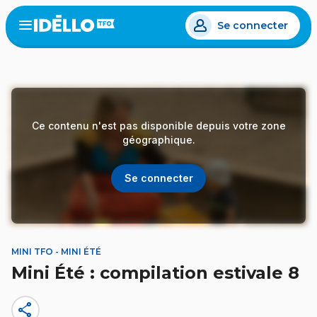
Aller
Se connecter
au
Open
the
contenu
menu
principal
Ce contenu n'est pas disponible depuis votre zone
géographique.
Se connecter
MINI TFO - MINI ÉTÉ
Mini Été : compilation estivale 8
share