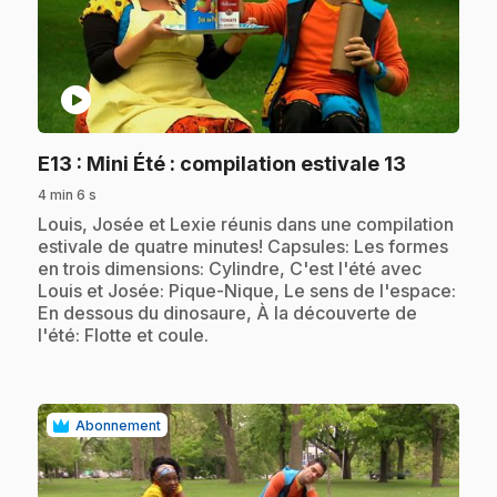
play_circle
.
E13
: Mini Été : compilation estivale 13
4 min 6 s
.
Louis, Josée et Lexie réunis dans une compilation
estivale de quatre minutes! Capsules: Les formes
en trois dimensions: Cylindre, C'est l'été avec
Louis et Josée: Pique-Nique, Le sens de l'espace:
En dessous du dinosaure, À la découverte de
l'été: Flotte et coule.
Abonnement