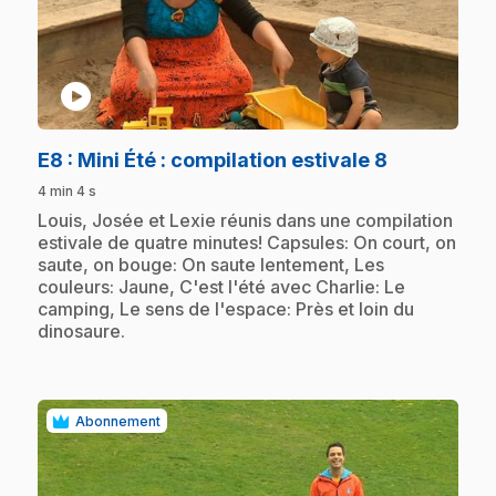
play_circle
.
E8
: Mini Été : compilation estivale 8
4 min 4 s
.
Louis, Josée et Lexie réunis dans une compilation
estivale de quatre minutes! Capsules: On court, on
saute, on bouge: On saute lentement, Les
couleurs: Jaune, C'est l'été avec Charlie: Le
camping, Le sens de l'espace: Près et loin du
dinosaure.
Abonnement