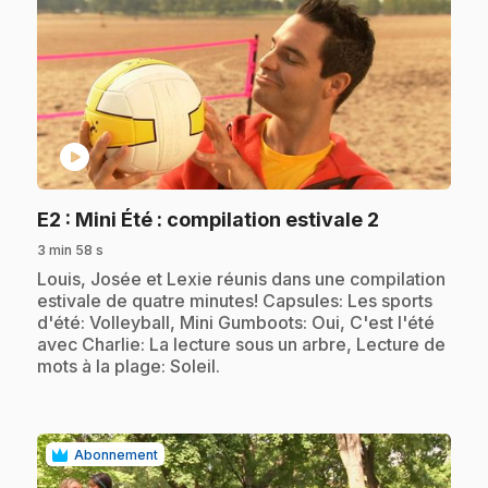
play_circle
.
E2
: Mini Été : compilation estivale 2
3 min 58 s
.
Louis, Josée et Lexie réunis dans une compilation
estivale de quatre minutes! Capsules: Les sports
d'été: Volleyball, Mini Gumboots: Oui, C'est l'été
avec Charlie: La lecture sous un arbre, Lecture de
mots à la plage: Soleil.
Abonnement