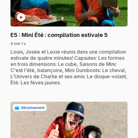
play_circle
.
E5
: Mini Été : compilation estivale 5
4 min 1 s
.
Louis, Josée et Lexie réunis dans une compilation
estivale de quatre minutes! Capsules: Les formes
en trois dimensions: Le cube, Saisons de Mini:
C'est l'été, balançoire, Mini Gumboots: Le cheval,
L'Univers de Charlie et ses amis: Le disque-volant,
Été: Les fèves jaunes.
Abonnement