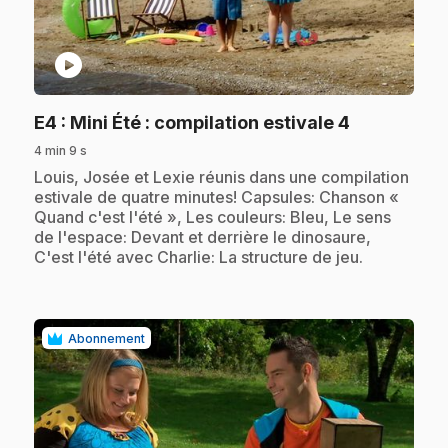
play_circle
.
E4
: Mini Été : compilation estivale 4
4 min 9 s
.
Louis, Josée et Lexie réunis dans une compilation
estivale de quatre minutes! Capsules: Chanson «
Quand c'est l'été », Les couleurs: Bleu, Le sens
de l'espace: Devant et derrière le dinosaure,
C'est l'été avec Charlie: La structure de jeu.
Abonnement