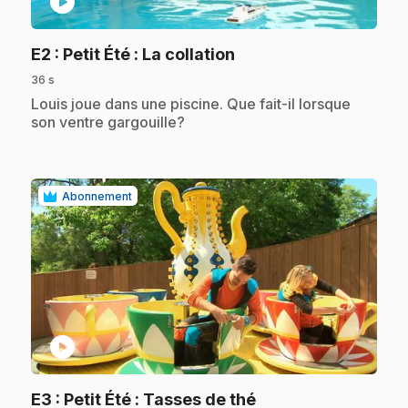
play_circle
.
E2
: Petit Été : La collation
36 s
.
Louis joue dans une piscine. Que fait-il lorsque
son ventre gargouille?
Abonnement
play_circle
.
E3
: Petit Été : Tasses de thé