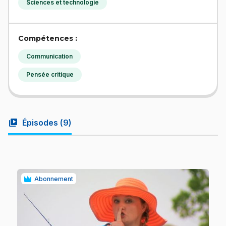
Sciences et technologie
Compétences :
Communication
Pensée critique
video_library
Épisodes (
9
)
Abonnement