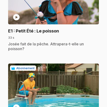
play_circle
.
E1
: Petit Été : Le poisson
33 s
.
Josée fait de la pêche. Attrapera-t-elle un
poisson?
Abonnement