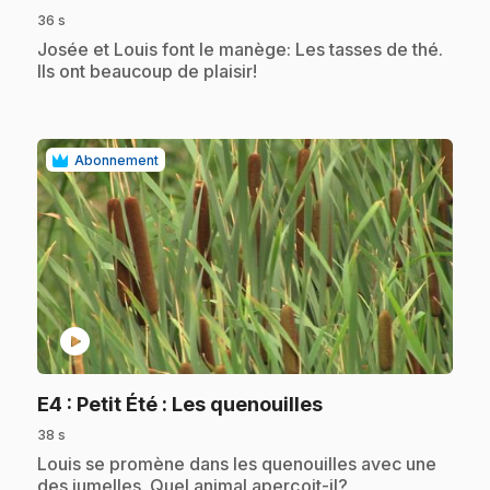
36 s
.
Josée et Louis font le manège: Les tasses de thé.
Ils ont beaucoup de plaisir!
Abonnement
play_circle
.
E4
: Petit Été : Les quenouilles
38 s
.
Louis se promène dans les quenouilles avec une
des jumelles. Quel animal aperçoit-il?