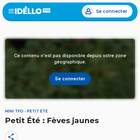
Aller
Se connecter
au
Open
the
contenu
menu
principal
Ce contenu n'est pas disponible depuis votre zone
géographique.
Se connecter
MINI TFO - PETIT ÉTÉ
Petit Été : Fèves jaunes
share