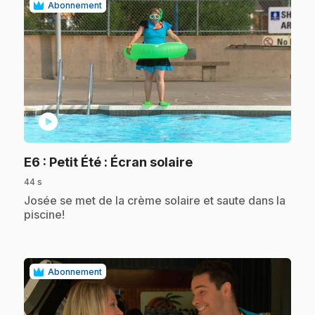
Abonnement
play_circle
.
E6
: Petit Été : Écran solaire
44 s
.
Josée se met de la crème solaire et saute dans la
piscine!
Abonnement