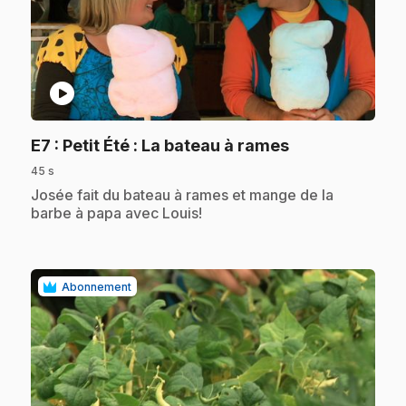
play_circle
.
E7
: Petit Été : La bateau à rames
45 s
.
Josée fait du bateau à rames et mange de la
barbe à papa avec Louis!
Abonnement