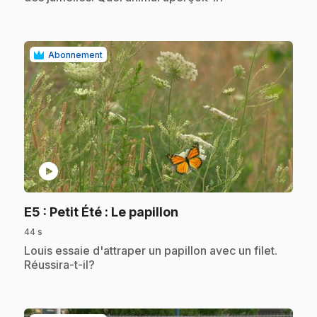
Abonnement
play_circle
.
E5
: Petit Été : Le papillon
44 s
.
Louis essaie d'attraper un papillon avec un filet.
Réussira-t-il?