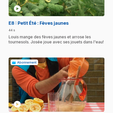
play_circle
.
E8
: Petit Été : Fèves jaunes
44 s
.
Louis mange des fèves jaunes et arrose les
tournesols. Josée joue avec ses jouets dans l'eau!
Abonnement
play_circle