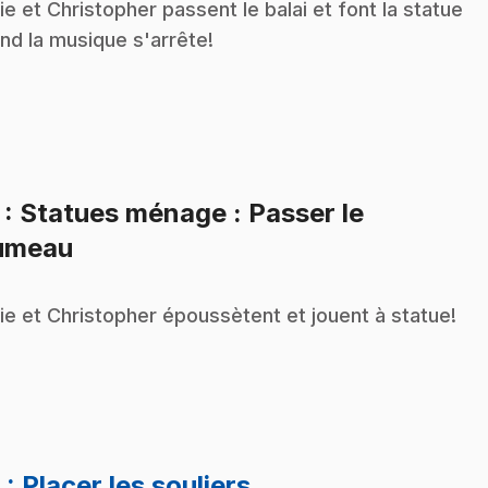
ie et Christopher passent le balai et font la statue
nd la musique s'arrête!
7
: Statues ménage : Passer le
.
umeau
ie et Christopher époussètent et jouent à statue!
.
8
: Placer les souliers