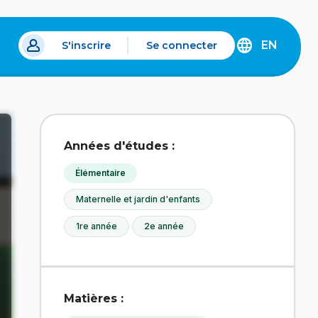
EN
S'inscrire
Se connecter
s un nouvel onglet.
DISCOVER
THE
ENGLISH
VERSION
OF
IDÉLLO.
Années d'études :
Élémentaire
Maternelle et jardin d'enfants
1re année
2e année
Matières :