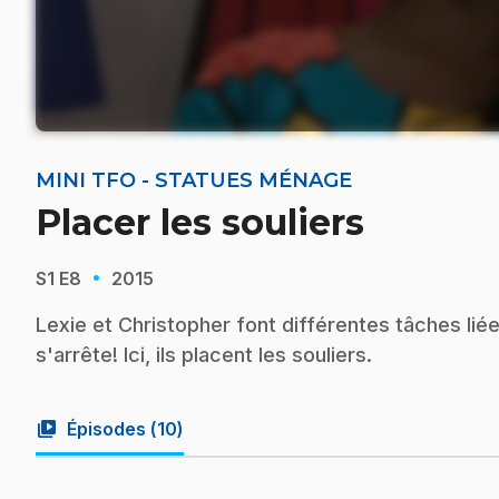
MINI TFO - STATUES MÉNAGE
Placer les souliers
·
S1
E8
2015
Lexie et Christopher font différentes tâches lié
s'arrête! Ici, ils placent les souliers.
video_library
Épisodes (
10
)