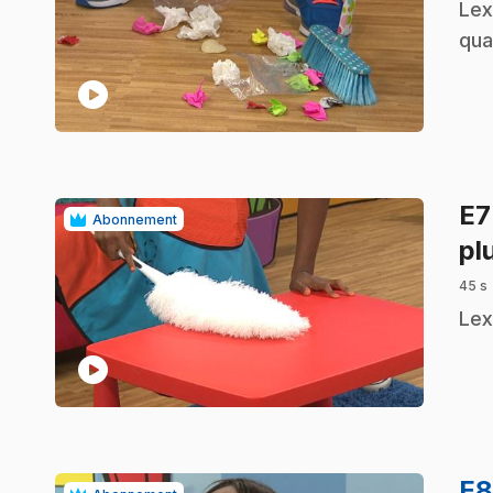
.
Lex
qua
play_circle
E
Abonnement
pl
45 s
.
Lex
play_circle
E