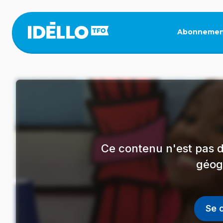
Aller
au
contenu
Abonnemen
principal
Ce contenu n'est pas d
géog
Se 