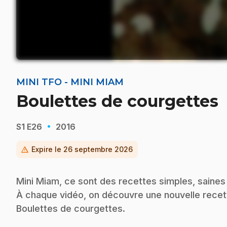
MINI TFO - MINI MIAM
Boulettes de courgettes
·
S1
E26
2016
warning
Expire le
26 septembre 2026
Mini Miam, ce sont des recettes simples, saines et
À chaque vidéo, on découvre une nouvelle recet
Boulettes de courgettes.