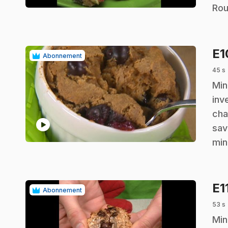
Rou
E
Abonnement
45 s
.
Min
inv
cha
play_circle
sav
min
E1
Abonnement
53 s
.
Min