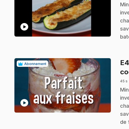
.
Min
inv
cha
play_circle
sav
bat
E
Abonnement
co
45 s
.
Min
inv
play_circle
cha
sav
de 