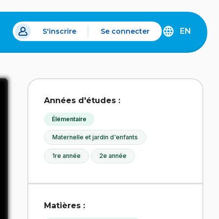
EN
S'inscrire
Se connecter
s un nouvel onglet.
DISCOVER
THE
ENGLISH
VERSION
OF
IDÉLLO.
Années d'études :
Élémentaire
Maternelle et jardin d'enfants
1re année
2e année
Matières :