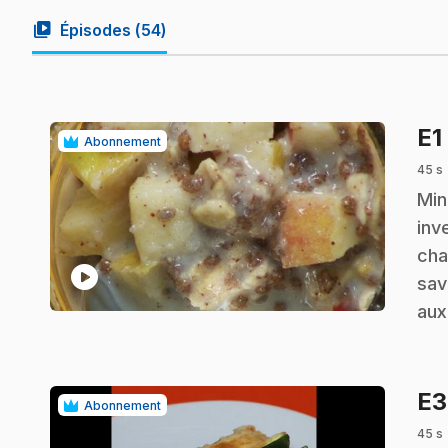
video_library
Épisodes (
54
)
E1
Abonnement
45 s
.
Min
inv
cha
play_circle
sav
au
E
Abonnement
45 s