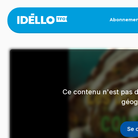
Aller
au
contenu
Abonnemen
principal
Ce contenu n'est pas d
géog
Se 