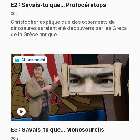
.
E2
: Savais-tu que... Protocératops
30 s
.
Christopher explique que des ossements de
dinosaures auraient été découverts par les Grecs
de la Grèce antique.
Abonnement
play_circle
.
E3
: Savais-tu que... Monosourcils
30 s