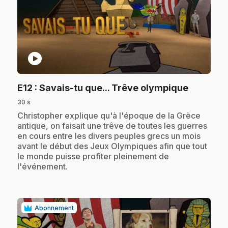
play_circle
.
E12
: Savais-tu que... Trêve olympique
30 s
.
Christopher explique qu'à l'époque de la Grèce
antique, on faisait une trêve de toutes les guerres
en cours entre les divers peuples grecs un mois
avant le début des Jeux Olympiques afin que tout
le monde puisse profiter pleinement de
l'événement.
Abonnement