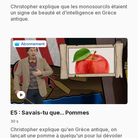
.
Christopher explique que les monosourcils étaient
un signe de beauté et d'intelligence en Grèce
antique.
Abonnement
play_circle
.
E5
: Savais-tu que... Pommes
30 s
.
Christopher explique qu'en Grèce antique, on
lançait une pomme à quelqu'un pour lui dévoiler