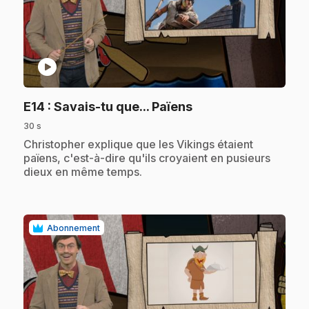
play_circle
.
E14
: Savais-tu que... Païens
30 s
.
Christopher explique que les Vikings étaient
païens, c'est-à-dire qu'ils croyaient en pusieurs
dieux en même temps.
Abonnement