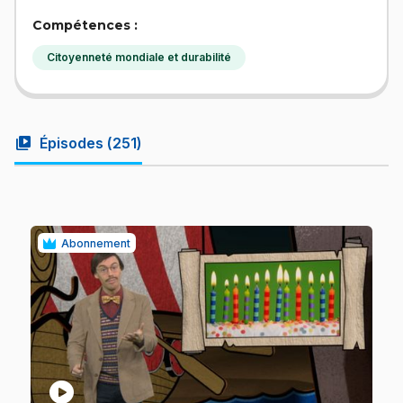
Compétences :
Citoyenneté mondiale et durabilité
video_library
Épisodes (
251
)
Abonnement
play_circle