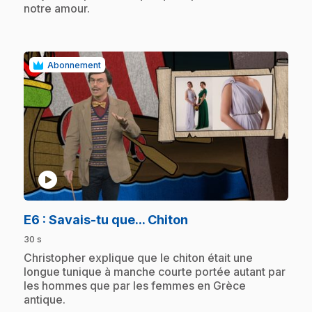
notre amour.
Abonnement
play_circle
.
E6
: Savais-tu que... Chiton
30 s
.
Christopher explique que le chiton était une
longue tunique à manche courte portée autant par
les hommes que par les femmes en Grèce
antique.