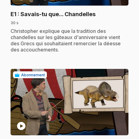
.
E1
: Savais-tu que... Chandelles
30 s
.
Christopher explique que la tradition des
chandelles sur les gâteaux d'anniversaire vient
des Grecs qui souhaitaient remercier la déesse
des accouchements.
Abonnement
play_circle