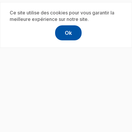
Ce site utilise des cookies pour vous garantir la
Abonnement
meilleure expérience sur notre site.
Ok
help
Aide
Accéder à l
,Ce lien s'
play_circle
.
E30
: Savais-tu que... Dieux
30 s
.
Lexie explique que les Égyptiens de l'Égypte
ancienne vénéraient plus de 700 dieux.
Abonnement