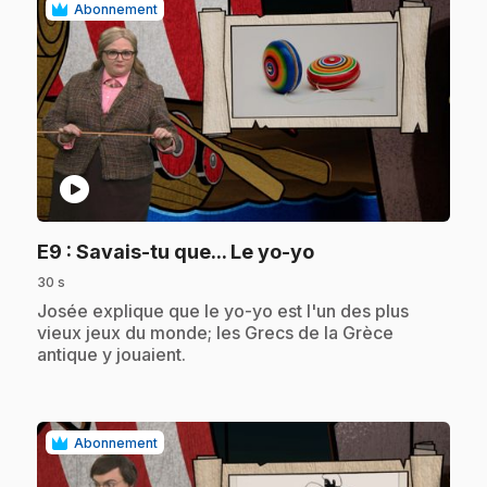
Abonnement
play_circle
.
E9
: Savais-tu que... Le yo-yo
30 s
.
Josée explique que le yo-yo est l'un des plus
vieux jeux du monde; les Grecs de la Grèce
antique y jouaient.
Abonnement