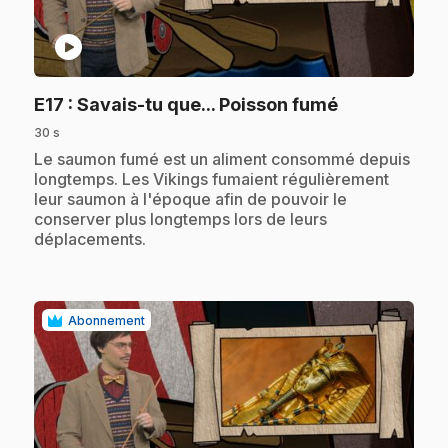
play_circle
.
E17
: Savais-tu que... Poisson fumé
30 s
.
Le saumon fumé est un aliment consommé depuis
longtemps. Les Vikings fumaient régulièrement
leur saumon à l'époque afin de pouvoir le
conserver plus longtemps lors de leurs
déplacements.
Abonnement