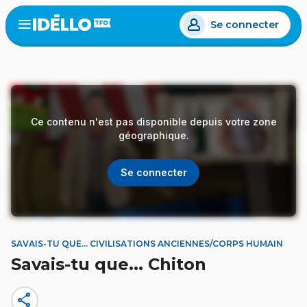
Aller
Se connecter
au
Open
the
contenu
menu
principal
Ce contenu n'est pas disponible depuis votre zone
géographique.
Se connecter
SAVAIS-TU QUE... CIVILISATIONS ANCIENNES/CORPS HUMAIN
Savais-tu que... Chiton
share