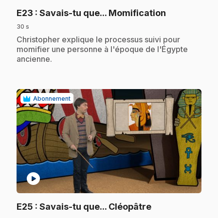
.
E23
: Savais-tu que... Momification
30 s
.
Christopher explique le processus suivi pour
momifier une personne à l'époque de l'Égypte
ancienne.
Abonnement
play_circle
.
E25
: Savais-tu que... Cléopâtre