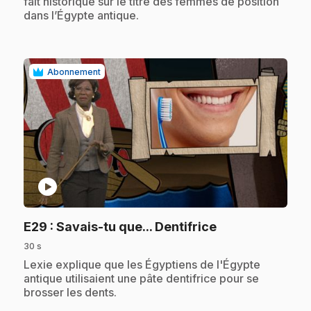
fait historique sur le titre des femmes de position
dans l’Égypte antique.
Abonnement
play_circle
.
E29
: Savais-tu que... Dentifrice
30 s
.
Lexie explique que les Égyptiens de l'Égypte
antique utilisaient une pâte dentifrice pour se
brosser les dents.