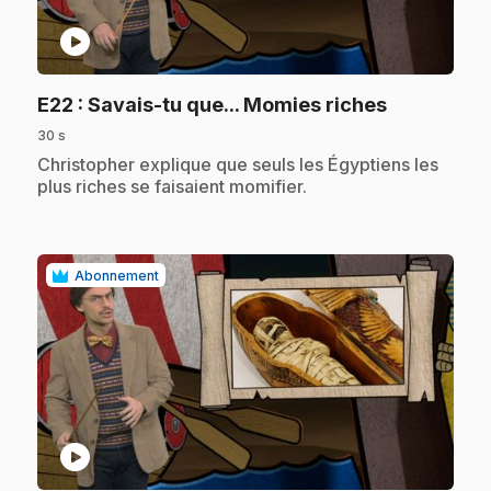
play_circle
.
E22
: Savais-tu que... Momies riches
30 s
.
Christopher explique que seuls les Égyptiens les
plus riches se faisaient momifier.
Abonnement
play_circle