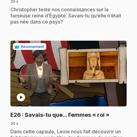
30 s
.
Christopher teste nos connaissances sur la
fameuse reine d’Égypte. Savais-tu qu’elle n’était
pas née dans ce pays?
Abonnement
play_circle
.
E26
: Savais-tu que... Femmes « roi »
30 s
.
Dans cette capsule, Lexie nous fait découvrir un