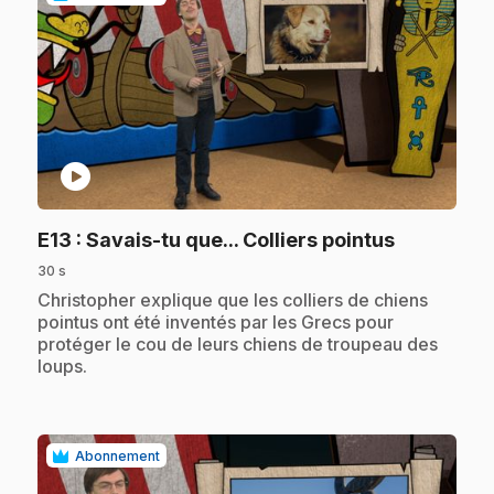
play_circle
.
E13
: Savais-tu que... Colliers pointus
30 s
.
Christopher explique que les colliers de chiens
pointus ont été inventés par les Grecs pour
protéger le cou de leurs chiens de troupeau des
loups.
Abonnement