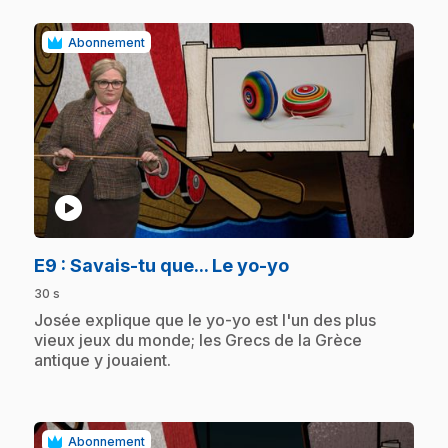
Abonnement
play_circle
.
E9
: Savais-tu que... Le yo-yo
30 s
.
Josée explique que le yo-yo est l'un des plus
vieux jeux du monde; les Grecs de la Grèce
antique y jouaient.
Abonnement