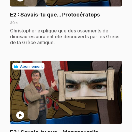
.
E2
: Savais-tu que... Protocératops
30 s
.
Christopher explique que des ossements de
dinosaures auraient été découverts par les Grecs
de la Grèce antique.
Abonnement
play_circle
.