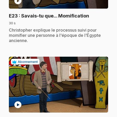
play_circle
.
E23
: Savais-tu que... Momification
30 s
.
Christopher explique le processus suivi pour
momifier une personne à l'époque de l'Égypte
ancienne.
Abonnement
play_circle