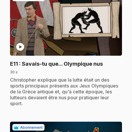
play_circle
.
E11
: Savais-tu que... Olympique nus
30 s
.
Christopher explique que la lutte était un des
sports principaux présents aux Jeux Olympiques
de la Grèce antique et, qu'à cette époque, les
lutteurs devaient être nus pour pratiquer leur
sport.
Abonnement