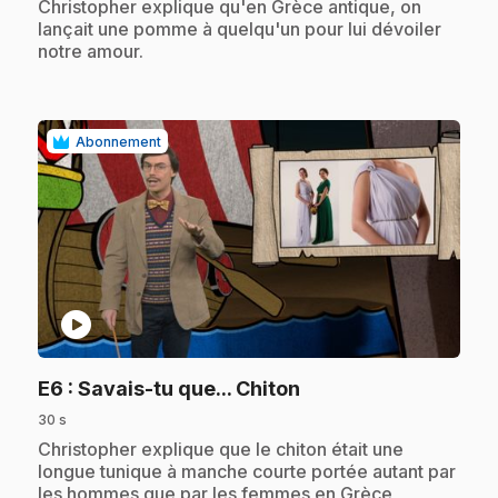
.
Christopher explique qu'en Grèce antique, on
lançait une pomme à quelqu'un pour lui dévoiler
notre amour.
Abonnement
play_circle
.
E6
: Savais-tu que... Chiton
30 s
.
Christopher explique que le chiton était une
longue tunique à manche courte portée autant par
les hommes que par les femmes en Grèce