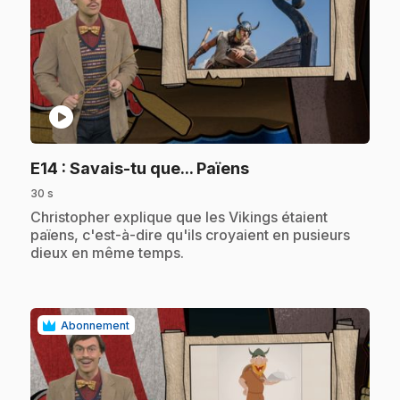
play_circle
.
E14
: Savais-tu que... Païens
30 s
.
Christopher explique que les Vikings étaient
païens, c'est-à-dire qu'ils croyaient en pusieurs
dieux en même temps.
Abonnement