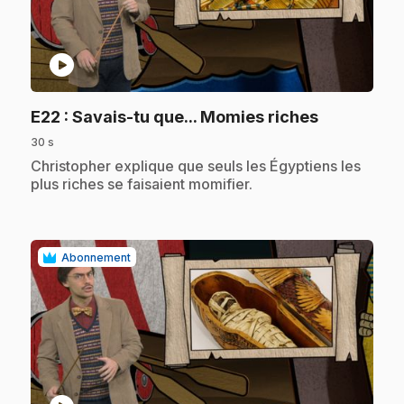
play_circle
.
E22
: Savais-tu que... Momies riches
30 s
.
Christopher explique que seuls les Égyptiens les
plus riches se faisaient momifier.
Abonnement