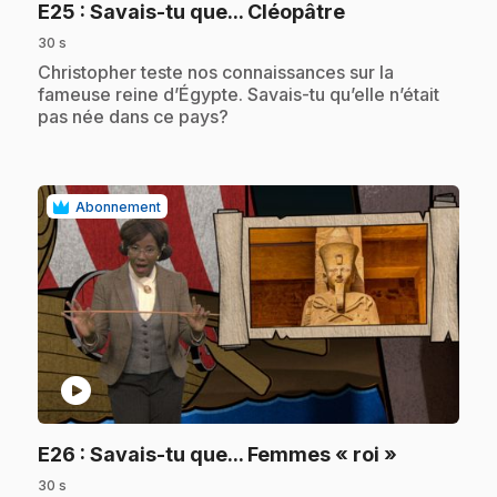
.
E25
: Savais-tu que... Cléopâtre
30 s
.
Christopher teste nos connaissances sur la
fameuse reine d’Égypte. Savais-tu qu’elle n’était
pas née dans ce pays?
Abonnement
play_circle
.
E26
: Savais-tu que... Femmes « roi »
30 s