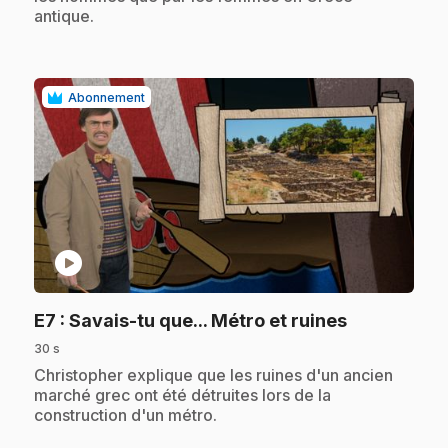
antique.
Abonnement
play_circle
.
E7
: Savais-tu que... Métro et ruines
30 s
.
Christopher explique que les ruines d'un ancien
marché grec ont été détruites lors de la
construction d'un métro.