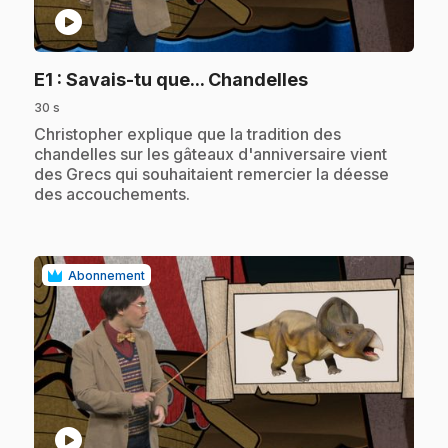
play_circle
.
E1
: Savais-tu que... Chandelles
30 s
.
Christopher explique que la tradition des
chandelles sur les gâteaux d'anniversaire vient
des Grecs qui souhaitaient remercier la déesse
des accouchements.
Abonnement
play_circle