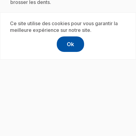
brosser les dents.
Ce site utilise des cookies pour vous garantir la
Abonnement
meilleure expérience sur notre site.
Ok
help
Aide
Accéder à l
,Ce lien s'
play_circle
.
E30
: Savais-tu que... Dieux
30 s
.
Lexie explique que les Égyptiens de l'Égypte
ancienne vénéraient plus de 700 dieux.