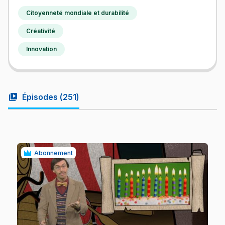
Citoyenneté mondiale et durabilité
Créativité
Innovation
video_library
Épisodes (
251
)
Abonnement