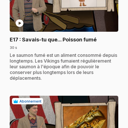
play_circle
.
E17
: Savais-tu que... Poisson fumé
30 s
.
Le saumon fumé est un aliment consommé depuis
longtemps. Les Vikings fumaient régulièrement
leur saumon à l'époque afin de pouvoir le
conserver plus longtemps lors de leurs
déplacements.
Abonnement