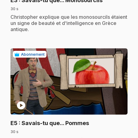
E3
: Savais-tu que... Monosourcils
30 s
.
Christopher explique que les monosourcils étaient
un signe de beauté et d'intelligence en Grèce
antique.
Abonnement
play_circle
.
E5
: Savais-tu que... Pommes
30 s