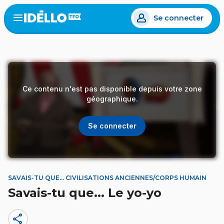
Aller
Se connecter
au
Open
the
contenu
menu
principal
Ce contenu n'est pas disponible depuis votre zone
géographique.
Se connecter
SAVAIS-TU QUE... CIVILISATIONS ANCIENNES/CORPS HUMAIN
Savais-tu que... Le yo-yo
share