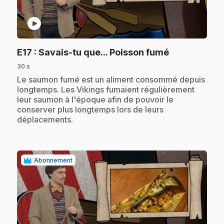
play_circle
.
E17
: Savais-tu que... Poisson fumé
30 s
.
Le saumon fumé est un aliment consommé depuis
longtemps. Les Vikings fumaient régulièrement
leur saumon à l'époque afin de pouvoir le
conserver plus longtemps lors de leurs
déplacements.
Abonnement