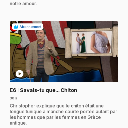
notre amour.
Abonnement
play_circle
.
E6
: Savais-tu que... Chiton
30 s
.
Christopher explique que le chiton était une
longue tunique à manche courte portée autant par
les hommes que par les femmes en Grèce
antique.