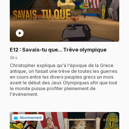
play_circle
.
E12
: Savais-tu que... Trêve olympique
30 s
.
Christopher explique qu'à l'époque de la Grèce
antique, on faisait une trêve de toutes les guerres
en cours entre les divers peuples grecs un mois
avant le début des Jeux Olympiques afin que tout
le monde puisse profiter pleinement de
l'événement.
Abonnement