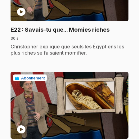
play_circle
.
E22
: Savais-tu que... Momies riches
30 s
.
Christopher explique que seuls les Égyptiens les
plus riches se faisaient momifier.
Abonnement
play_circle