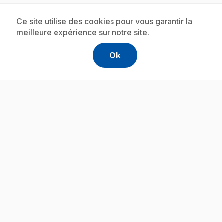
Ce site utilise des cookies pour vous garantir la
Abonnement
meilleure expérience sur notre site.
Ok
help
Aide
Accéder à l
,Ce lien s'
play_circle
.
E30
: Savais-tu que... Dieux
30 s
.
Lexie explique que les Égyptiens de l'Égypte
ancienne vénéraient plus de 700 dieux.
Abonnement