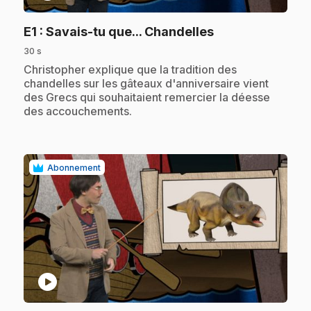
.
E1
: Savais-tu que... Chandelles
30 s
.
Christopher explique que la tradition des
chandelles sur les gâteaux d'anniversaire vient
des Grecs qui souhaitaient remercier la déesse
des accouchements.
Abonnement
play_circle