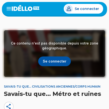
Aller
Se connecter
au
Open
the
contenu
menu
principal
Ce contenu n'est pas disponible depuis votre zone
géographique.
Se connecter
SAVAIS-TU QUE... CIVILISATIONS ANCIENNES/CORPS HUMAIN
Savais-tu que... Métro et ruines
share