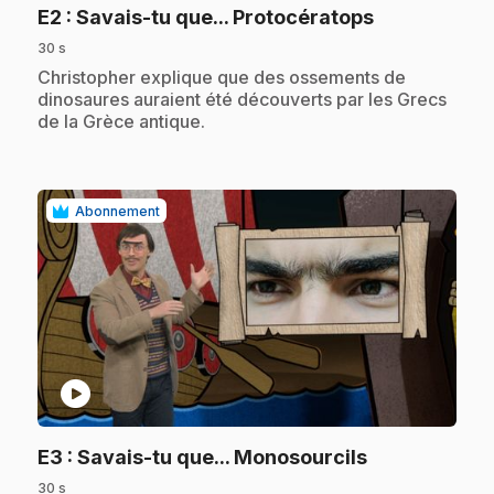
.
E2
: Savais-tu que... Protocératops
30 s
.
Christopher explique que des ossements de
dinosaures auraient été découverts par les Grecs
de la Grèce antique.
Abonnement
play_circle
.
E3
: Savais-tu que... Monosourcils
30 s