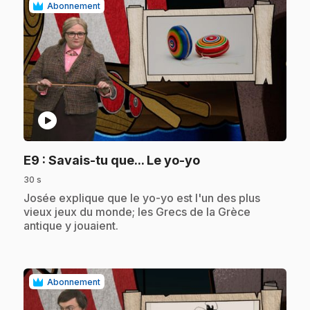
Abonnement
play_circle
.
E9
: Savais-tu que... Le yo-yo
30 s
.
Josée explique que le yo-yo est l'un des plus
vieux jeux du monde; les Grecs de la Grèce
antique y jouaient.
Abonnement