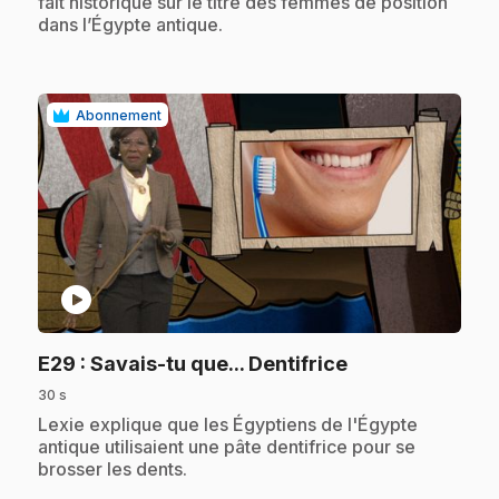
fait historique sur le titre des femmes de position
dans l’Égypte antique.
Abonnement
play_circle
.
E29
: Savais-tu que... Dentifrice
30 s
.
Lexie explique que les Égyptiens de l'Égypte
antique utilisaient une pâte dentifrice pour se
brosser les dents.