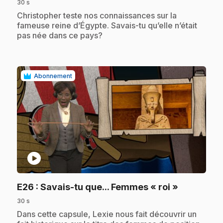
30 s
.
Christopher teste nos connaissances sur la
fameuse reine d’Égypte. Savais-tu qu’elle n’était
pas née dans ce pays?
Abonnement
play_circle
.
E26
: Savais-tu que... Femmes « roi »
30 s
.
Dans cette capsule, Lexie nous fait découvrir un