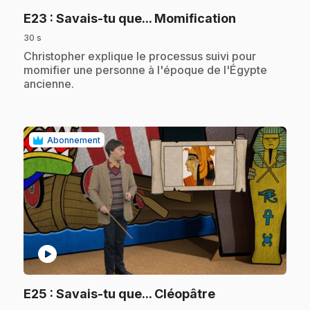
.
E23
: Savais-tu que... Momification
30 s
.
Christopher explique le processus suivi pour
momifier une personne à l'époque de l'Égypte
ancienne.
Abonnement
play_circle
.
E25
: Savais-tu que... Cléopâtre