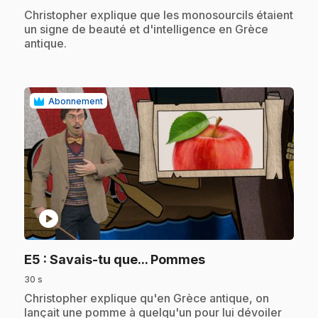
.
Christopher explique que les monosourcils étaient
un signe de beauté et d'intelligence en Grèce
antique.
Abonnement
play_circle
.
E5
: Savais-tu que... Pommes
30 s
.
Christopher explique qu'en Grèce antique, on
lançait une pomme à quelqu'un pour lui dévoiler