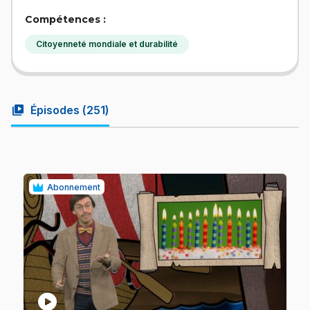
Compétences :
Citoyenneté mondiale et durabilité
video_library
Épisodes (
251
)
Abonnement
play_circle