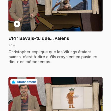
play_circle
.
E14
: Savais-tu que... Païens
30 s
.
Christopher explique que les Vikings étaient
païens, c'est-à-dire qu'ils croyaient en pusieurs
dieux en même temps.
Abonnement