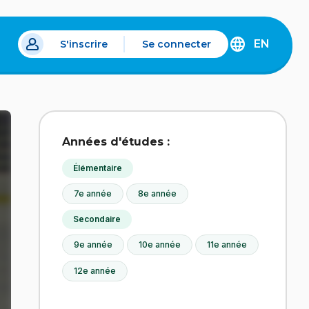
EN
S'inscrire
Se connecter
s un nouvel onglet.
DISCOVER
THE
ENGLISH
VERSION
OF
IDÉLLO.
Années d'études :
Élémentaire
7e année
8e année
Secondaire
9e année
10e année
11e année
12e année