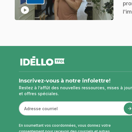
pro
play_circle
l'i
pied
de
page
Inscrivez-vous à notre infolettre!
Restez à l’affût des nouvelles ressources, mises à jour
et offres spéciales.
En soumettant vos coordonnées, vous donnez votre
consentement pour recevoir des courriels et autres