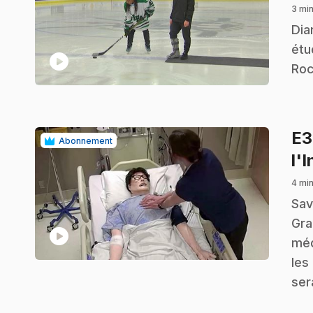
3 min
.
Dia
étu
play_circle
Roc
E
Abonnement
l'
4 min
.
Sav
Gra
play_circle
méd
les
ser