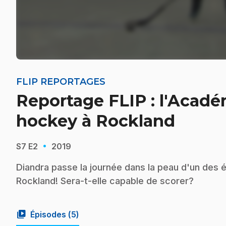
FLIP REPORTAGES
Reportage FLIP : l'Acadé
hockey à Rockland
·
S7
E2
2019
Diandra passe la journée dans la peau d'un des 
Rockland! Sera-t-elle capable de scorer?
video_library
Épisodes (
5
)