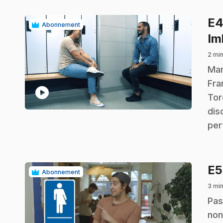
E
Abonnement
Im
2 min
.
Mar
Fra
play_circle
Tor
dis
per
E
Abonnement
3 min
.
Pas
non