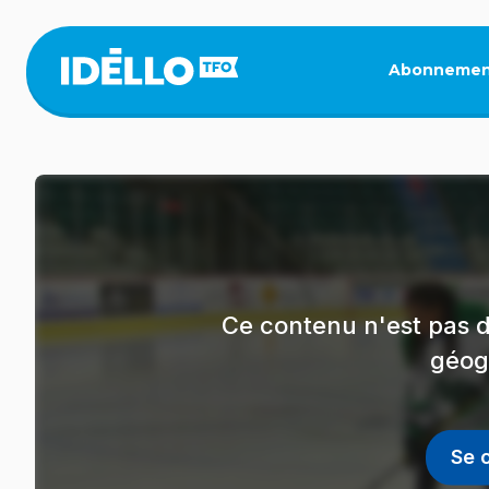
Aller
au
contenu
Abonnemen
principal
Ce contenu n'est pas d
géog
Se 