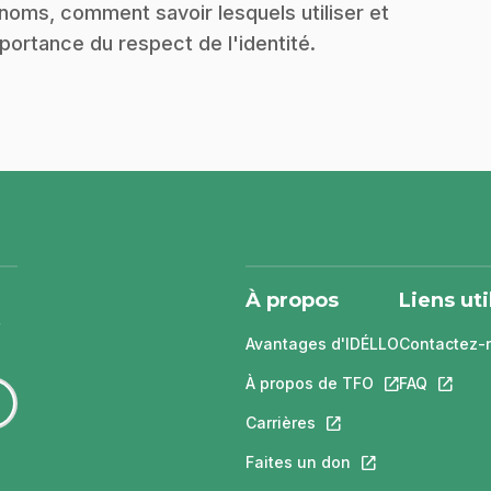
noms, comment savoir lesquels utiliser et
mportance du respect de l'identité.
À propos
Liens uti
Avantages d'IDÉLLO
Contactez-
À propos de TFO
Ce lien s'ouvri
FAQ
Ce lien 
Carrières
Ce lien s'ouvrira dans
Faites un don
Ce lien s'ouvrira 