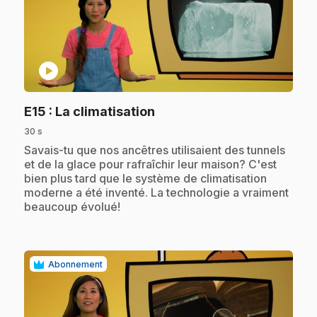
play_circle
.
E15
: La climatisation
30 s
.
Savais-tu que nos ancêtres utilisaient des tunnels
et de la glace pour rafraîchir leur maison? C'est
bien plus tard que le système de climatisation
moderne a été inventé. La technologie a vraiment
beaucoup évolué!
Abonnement