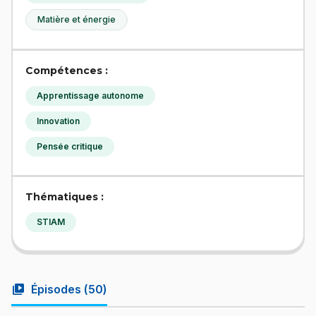
Matière et énergie
Compétences :
Apprentissage autonome
Innovation
Pensée critique
Thématiques :
STIAM
video_library
Épisodes (
50
)