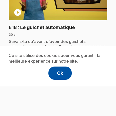
play_circle
.
E18
: Le guichet automatique
30 s
.
Savais-tu qu'avant d'avoir des guichets
automatiques, on devait aller voir une personne à
la banque? Maintenant, on peut faire plein de
Ce site utilise des cookies pour vous garantir la
choses tout seul à un guichet automatique. La
meilleure expérience sur notre site.
technologie a vraiment beaucoup évolué!
Ok
help
Aide
Accéder à l
,Ce lien s'
Abonnement