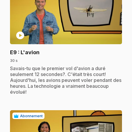
play_circle
.
E9
: L'avion
30 s
.
Savais-tu que le premier vol d'avion a duré
seulement 12 secondes?. C'était très court!
Aujourd'hui, les avions peuvent voler pendant des
heures. La technologie a vraiment beaucoup
évolué!
Abonnement