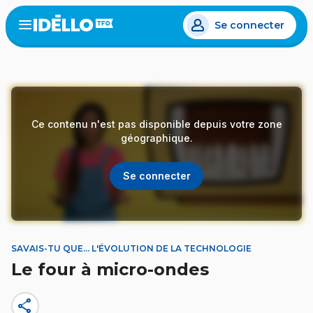
Aller
Se connecter
au
Open
the
contenu
menu
principal
Ce contenu n'est pas disponible depuis votre zone
géographique.
Se connecter
SAVAIS-TU QUE... L'ÉVOLUTION DE LA TECHNOLOGIE
Le four à micro-ondes
share