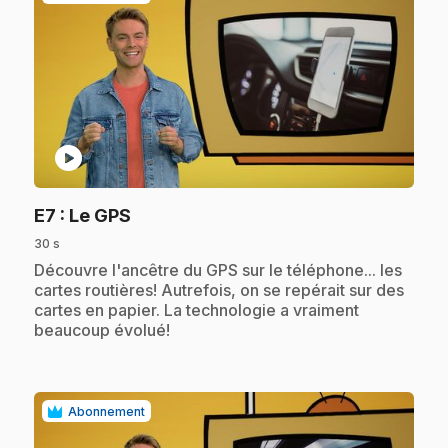
play_circle
.
E7
: Le GPS
30 s
.
Découvre l'ancêtre du GPS sur le téléphone... les
cartes routières! Autrefois, on se repérait sur des
cartes en papier. La technologie a vraiment
beaucoup évolué!
Abonnement