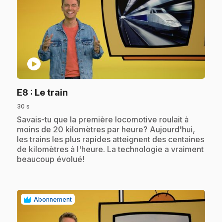
play_circle
.
E8
: Le train
30 s
.
Savais-tu que la première locomotive roulait à
moins de 20 kilomètres par heure? Aujourd'hui,
les trains les plus rapides atteignent des centaines
de kilomètres à l'heure. La technologie a vraiment
beaucoup évolué!
Abonnement