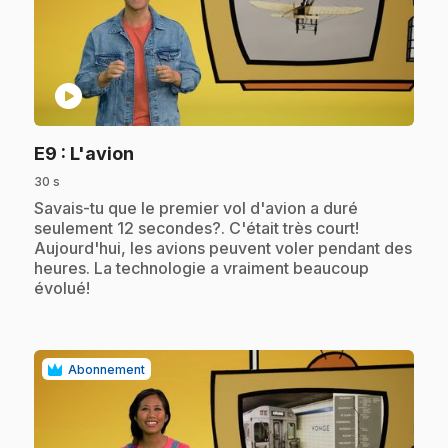
play_circle
.
E9
: L'avion
30 s
.
Savais-tu que le premier vol d'avion a duré
seulement 12 secondes?. C'était très court!
Aujourd'hui, les avions peuvent voler pendant des
heures. La technologie a vraiment beaucoup
évolué!
Abonnement