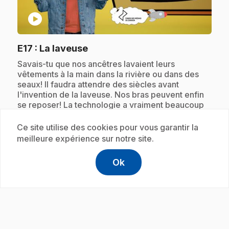
play_circle
.
E17
: La laveuse
.
Savais-tu que nos ancêtres lavaient leurs
vêtements à la main dans la rivière ou dans des
seaux! Il faudra attendre des siècles avant
l'invention de la laveuse. Nos bras peuvent enfin
se reposer! La technologie a vraiment beaucoup
évolué!
Ce site utilise des cookies pour vous garantir la
meilleure expérience sur notre site.
Abonnement
Ok
help
Aide
Accéder à l
,Ce lien s'