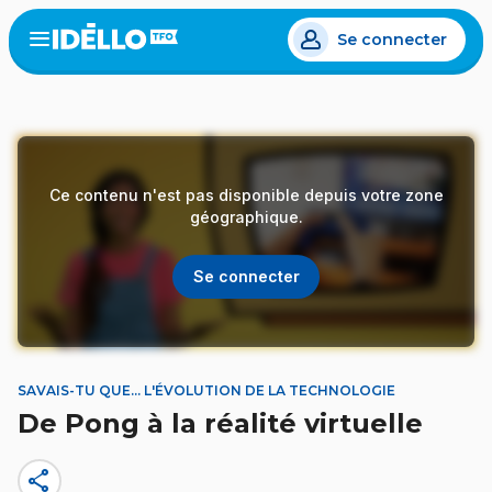
Aller
Se connecter
au
Open
the
contenu
menu
principal
Ce contenu n'est pas disponible depuis votre zone
géographique.
Se connecter
SAVAIS-TU QUE... L'ÉVOLUTION DE LA TECHNOLOGIE
De Pong à la réalité virtuelle
share