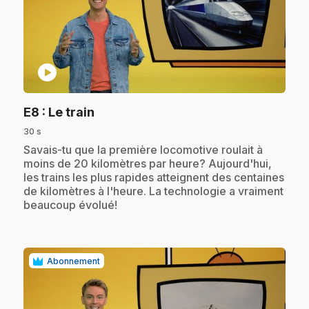
play_circle
.
E8
: Le train
30 s
.
Savais-tu que la première locomotive roulait à
moins de 20 kilomètres par heure? Aujourd'hui,
les trains les plus rapides atteignent des centaines
de kilomètres à l'heure. La technologie a vraiment
beaucoup évolué!
Abonnement