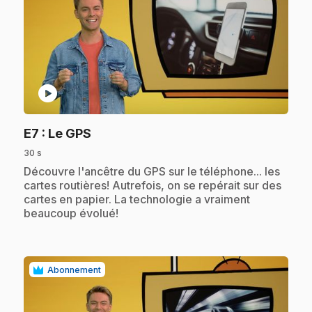
play_circle
.
E7
: Le GPS
30 s
.
Découvre l'ancêtre du GPS sur le téléphone... les
cartes routières! Autrefois, on se repérait sur des
cartes en papier. La technologie a vraiment
beaucoup évolué!
Abonnement