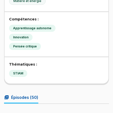
Matière et énergie
Compétences :
Apprentissage autonome
Innovation
Pensée critique
Thématiques :
STIAM
video_library
Épisodes (
50
)