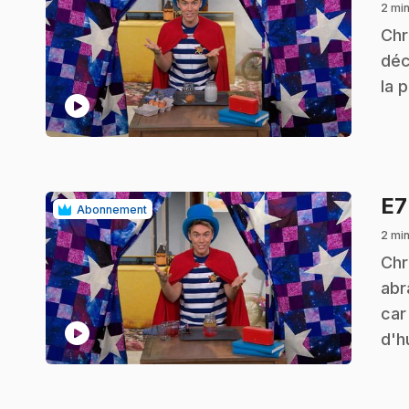
2 mi
.
Chr
déc
la 
play_circle
E
Abonnement
2 mi
.
Chr
abr
car
play_circle
d'h