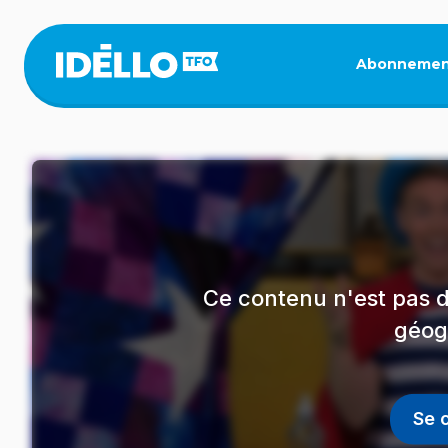
Aller
au
contenu
Abonnemen
principal
Ce contenu n'est pas d
géog
Se 