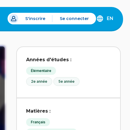
EN
S'inscrire
Se connecter
s un nouvel onglet.
DISCOVER
THE
ENGLISH
VERSION
OF
IDÉLLO.
Années d'études :
Élémentaire
2e année
5e année
Matières :
Français