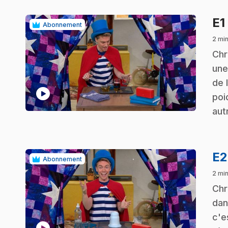
E1
Abonnement
2 mi
.
Chr
une
de 
play_circle
poi
aut
E
Abonnement
2 mi
.
Chr
dan
c'e