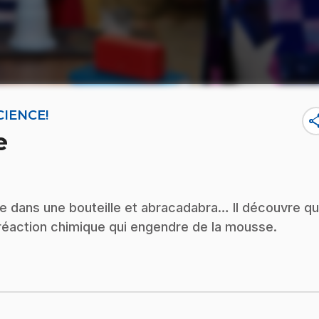
CIENCE!
sha
e
re dans une bouteille et abracadabra… Il découvre q
 réaction chimique qui engendre de la mousse.