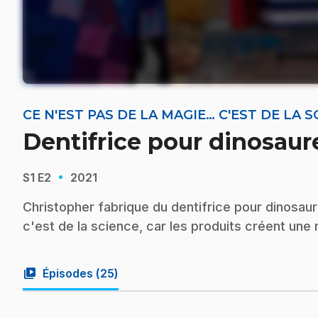
CE N'EST PAS DE LA MAGIE… C'EST DE LA S
Dentifrice pour dinosaur
·
S1
E2
2021
Christopher fabrique du dentifrice pour dinosau
c'est de la science, car les produits créent une
video_library
Épisodes (
25
)