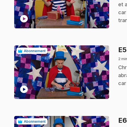
et 
car
play_circle
tra
E
Abonnement
2 mi
.
Chr
abr
car
play_circle
E
Abonnement