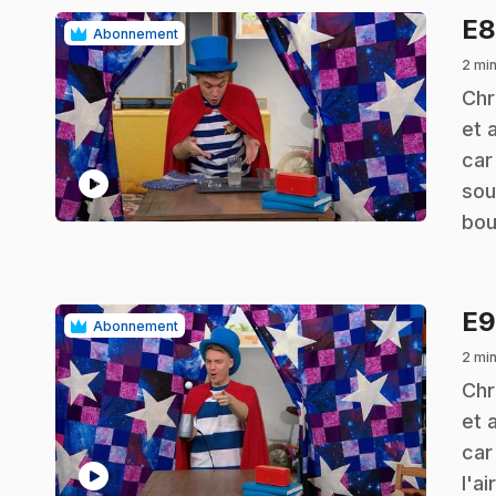
E
Abonnement
2 mi
.
Chr
et 
car
play_circle
sou
bou
E
Abonnement
2 mi
.
Chr
et 
car
play_circle
l'ai