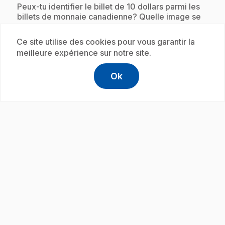
.
Peux-tu identifier le billet de 10 dollars parmi les
billets de monnaie canadienne? Quelle image se
retrouve sur ce billet?
Ce site utilise des cookies pour vous garantir la
meilleure expérience sur notre site.
Abonnement
Ok
help
Aide
Accéder à l
,Ce lien s'
play_circle
.
E20
: Comment arriver à 35 dollars
1 min
.
Découvre comment obtenir 35 dollars avec des
billets de 5 dollars et de 10 dollars. Wow! Il y a