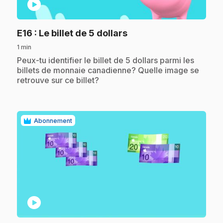
play_circle
.
E16
: Le billet de 5 dollars
1 min
.
Peux-tu identifier le billet de 5 dollars parmi les
billets de monnaie canadienne? Quelle image se
retrouve sur ce billet?
Abonnement
play_circle