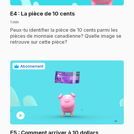
.
E4
: La pièce de 10 cents
1 min
.
Peux-tu identifier la pièce de 10 cents parmi les
pièces de monnaie canadienne? Quelle image se
retrouve sur cette pièce?
Abonnement
play_circle
.
E5
: Comment arriver à 10 dollars