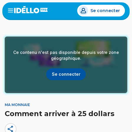
Aller
Se connecter
au
Open
the
contenu
menu
principal
Ce contenu n'est pas disponible depuis votre zone
géographique.
Se connecter
MA MONNAIE
Comment arriver à 25 dollars
share