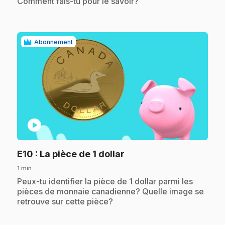
Comment fais-tu pour le savoir?
Abonnement
play_circle
.
E10
: La pièce de 1 dollar
1 min
.
Peux-tu identifier la pièce de 1 dollar parmi les
pièces de monnaie canadienne? Quelle image se
retrouve sur cette pièce?