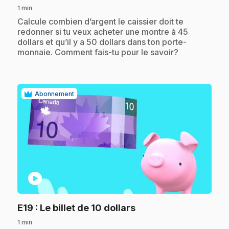
1 min
.
Calcule combien d’argent le caissier doit te
redonner si tu veux acheter une montre à 45
dollars et qu’il y a 50 dollars dans ton porte-
monnaie. Comment fais-tu pour le savoir?
Abonnement
play_circle
.
E19
: Le billet de 10 dollars
1 min