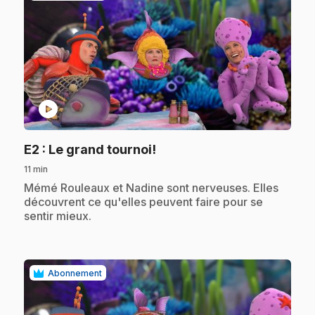
play_circle
.
E2
: Le grand tournoi!
11 min
.
Mémé Rouleaux et Nadine sont nerveuses. Elles
découvrent ce qu'elles peuvent faire pour se
sentir mieux.
Abonnement