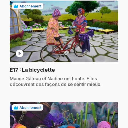
Abonnement
play_circle
.
E17
: La bicyclette
.
Mamie Gâteau et Nadine ont honte. Elles
découvrent des façons de se sentir mieux.
Abonnement