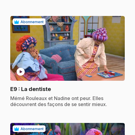
Abonnement
play_circle
.
E9
: La dentiste
.
Mémé Rouleaux et Nadine ont peur. Elles
découvrent des façons de se sentir mieux.
Abonnement