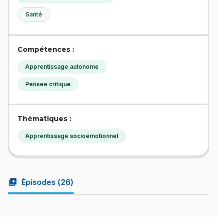
Santé
Compétences :
Apprentissage autonome
Pensée critique
Thématiques :
Apprentissage socioémotionnel
video_library
Épisodes (
26
)