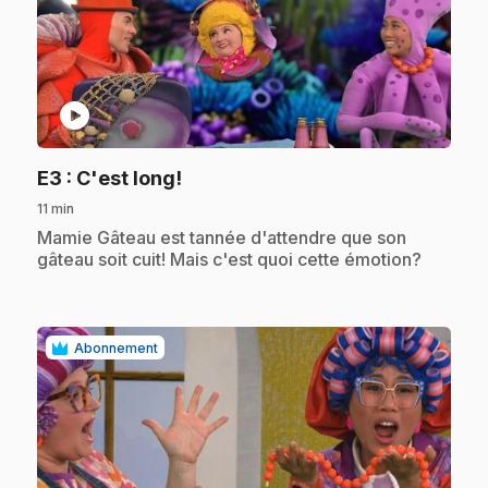
play_circle
.
E3
: C'est long!
11 min
.
Mamie Gâteau est tannée d'attendre que son
gâteau soit cuit! Mais c'est quoi cette émotion?
Abonnement