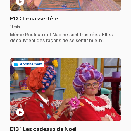
play_circle
.
E12
: Le casse-tête
11 min
.
Mémé Rouleaux et Nadine sont frustrées. Elles
découvrent des façons de se sentir mieux.
Abonnement
play_circle
.
E13
: Les cadeaux de Noël