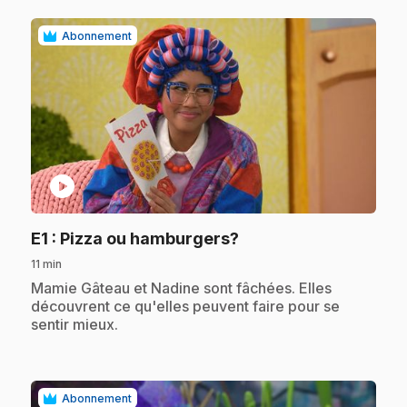
Abonnement
play_circle
.
E1
: Pizza ou hamburgers?
11 min
.
Mamie Gâteau et Nadine sont fâchées. Elles
découvrent ce qu'elles peuvent faire pour se
sentir mieux.
Abonnement