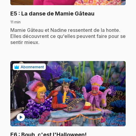
.
E5
: La danse de Mamie Gâteau
11 min
.
Mamie Gâteau et Nadine ressentent de la honte.
Elles découvrent ce qu'elles peuvent faire pour se
sentir mieux.
Abonnement
play_circle
.
E6
: Bouh, c'est l'Halloween!