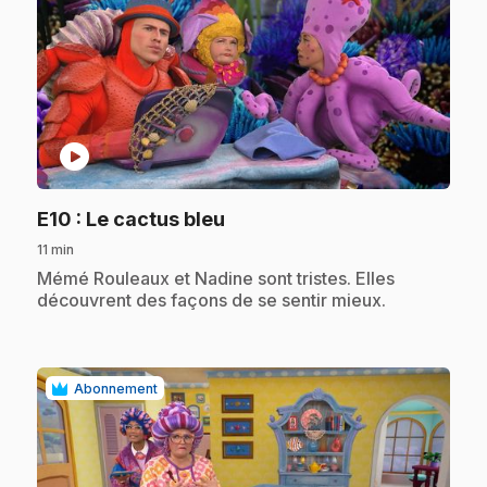
play_circle
.
E10
: Le cactus bleu
11 min
.
Mémé Rouleaux et Nadine sont tristes. Elles
découvrent des façons de se sentir mieux.
Abonnement