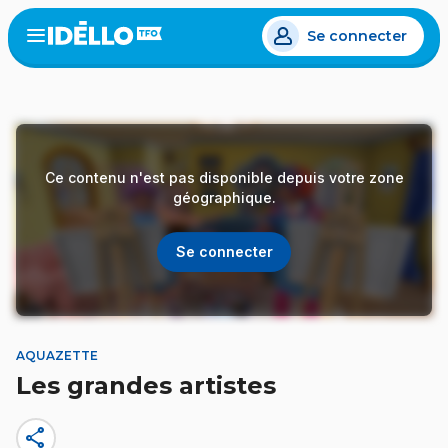
Aller
Se connecter
au
Open
the
contenu
menu
principal
Ce contenu n'est pas disponible depuis votre zone
géographique.
Se connecter
AQUAZETTE
Les grandes artistes
share