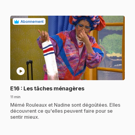
Abonnement
play_circle
.
E16
: Les tâches ménagères
11 min
.
Mémé Rouleaux et Nadine sont dégoûtées. Elles
découvrent ce qu'elles peuvent faire pour se
sentir mieux.