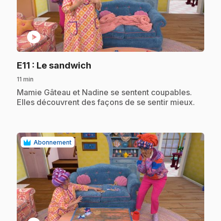
play_circle
.
E11
: Le sandwich
11 min
.
Mamie Gâteau et Nadine se sentent coupables.
Elles découvrent des façons de se sentir mieux.
Abonnement