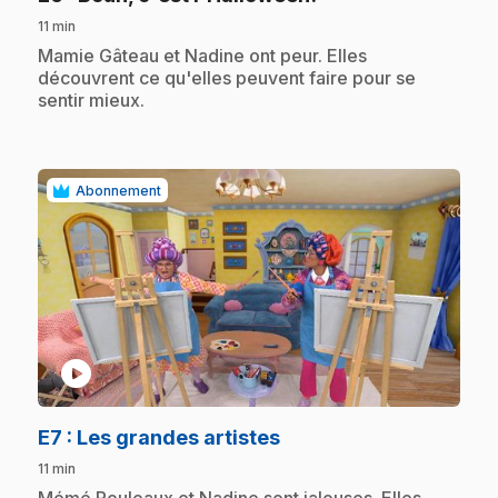
11 min
.
Mamie Gâteau et Nadine ont peur. Elles
découvrent ce qu'elles peuvent faire pour se
sentir mieux.
Abonnement
play_circle
.
E7
: Les grandes artistes
11 min
.