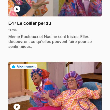
play_circle
.
E4
: Le collier perdu
11 min
.
Mémé Rouleaux et Nadine sont tristes. Elles
découvrent ce qu'elles peuvent faire pour se
sentir mieux.
Abonnement
play_circle