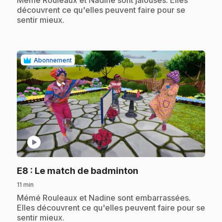
Mémé Rouleaux et Nadine sont jalouses. Elles
découvrent ce qu'elles peuvent faire pour se
sentir mieux.
Abonnement
play_circle
.
E8
: Le match de badminton
11 min
.
Mémé Rouleaux et Nadine sont embarrassées.
Elles découvrent ce qu'elles peuvent faire pour se
sentir mieux.