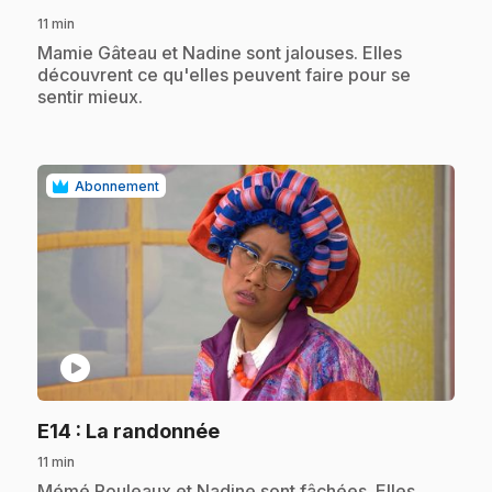
11 min
.
Mamie Gâteau et Nadine sont jalouses. Elles
découvrent ce qu'elles peuvent faire pour se
sentir mieux.
Abonnement
play_circle
.
E14
: La randonnée
11 min
.
Mémé Rouleaux et Nadine sont fâchées. Elles