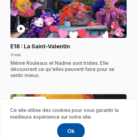
play_circle
.
E18
: La Saint-Valentin
11 min
.
Mémé Rouleaux et Nadine sont tristes. Elle
découvrent ce qu'elles peuvent faire pour se
sentir mieux.
Abonnement
Ce site utilise des cookies pour vous garantir la
meilleure expérience sur notre site.
Ok
help
Aide