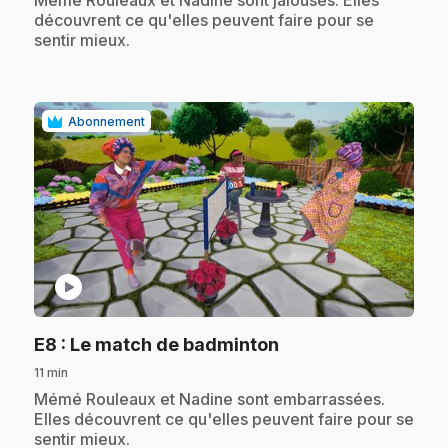
Mémé Rouleaux et Nadine sont jalouses. Elles
découvrent ce qu'elles peuvent faire pour se
sentir mieux.
Abonnement
play_circle
.
E8
: Le match de badminton
11 min
.
Mémé Rouleaux et Nadine sont embarrassées.
Elles découvrent ce qu'elles peuvent faire pour se
sentir mieux.