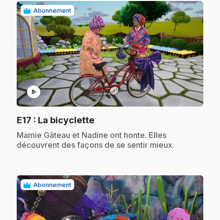
Abonnement
play_circle
.
E17
: La bicyclette
.
Mamie Gâteau et Nadine ont honte. Elles
découvrent des façons de se sentir mieux.
Abonnement