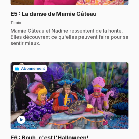
.
E5
: La danse de Mamie Gâteau
11 min
.
Mamie Gâteau et Nadine ressentent de la honte.
Elles découvrent ce qu'elles peuvent faire pour se
sentir mieux.
Abonnement
play_circle
.
E6
: Bouh, c'est l'Halloween!