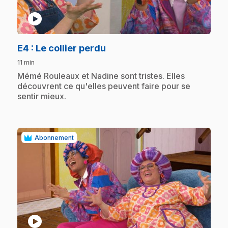
play_circle
.
E4
: Le collier perdu
11 min
.
Mémé Rouleaux et Nadine sont tristes. Elles
découvrent ce qu'elles peuvent faire pour se
sentir mieux.
Abonnement
play_circle