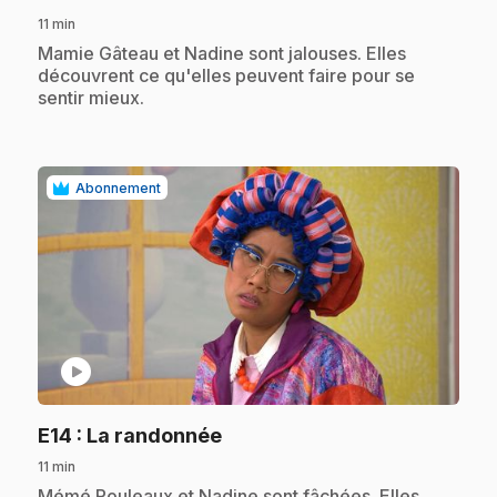
11 min
.
Mamie Gâteau et Nadine sont jalouses. Elles
découvrent ce qu'elles peuvent faire pour se
sentir mieux.
Abonnement
play_circle
.
E14
: La randonnée
11 min
.
Mémé Rouleaux et Nadine sont fâchées. Elles