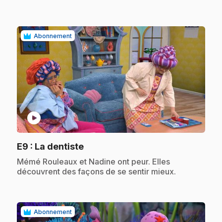
Abonnement
play_circle
.
E9
: La dentiste
.
Mémé Rouleaux et Nadine ont peur. Elles
découvrent des façons de se sentir mieux.
Abonnement