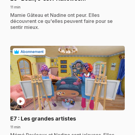
11 min
.
Mamie Gâteau et Nadine ont peur. Elles
découvrent ce qu'elles peuvent faire pour se
sentir mieux.
Abonnement
play_circle
.
E7
: Les grandes artistes
11 min
.