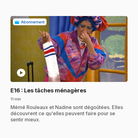
Abonnement
play_circle
.
E16
: Les tâches ménagères
11 min
.
Mémé Rouleaux et Nadine sont dégoûtées. Elles
découvrent ce qu'elles peuvent faire pour se
sentir mieux.