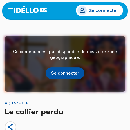
Aller
Se connecter
au
Open
the
contenu
menu
principal
Ce contenu n'est pas disponible depuis votre zone
géographique.
Se connecter
AQUAZETTE
Le collier perdu
share