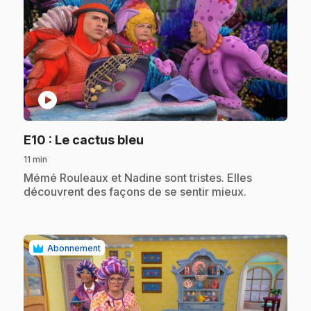
play_circle
.
E10
: Le cactus bleu
11 min
.
Mémé Rouleaux et Nadine sont tristes. Elles
découvrent des façons de se sentir mieux.
Abonnement