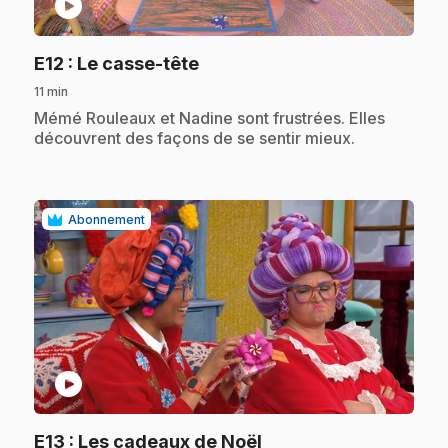
play_circle
.
E12
: Le casse-tête
11 min
.
Mémé Rouleaux et Nadine sont frustrées. Elles
découvrent des façons de se sentir mieux.
Abonnement
play_circle
.
E13
: Les cadeaux de Noël