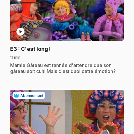
play_circle
.
E3
: C'est long!
11 min
.
Mamie Gâteau est tannée d'attendre que son
gâteau soit cuit! Mais c'est quoi cette émotion?
Abonnement