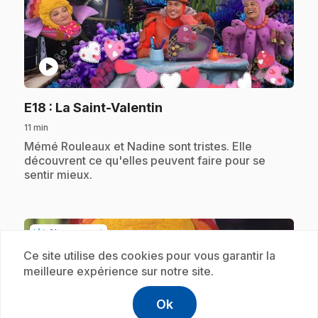
play_circle
.
E18
: La Saint-Valentin
11 min
.
Mémé Rouleaux et Nadine sont tristes. Elle
découvrent ce qu'elles peuvent faire pour se
sentir mieux.
Abonnement
Ce site utilise des cookies pour vous garantir la
meilleure expérience sur notre site.
Ok
help
Aide