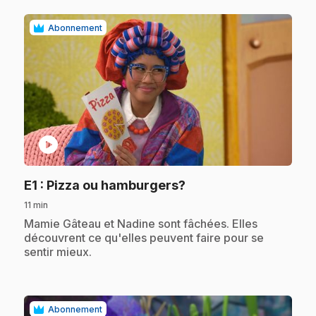
Abonnement
play_circle
.
E1
: Pizza ou hamburgers?
11 min
.
Mamie Gâteau et Nadine sont fâchées. Elles
découvrent ce qu'elles peuvent faire pour se
sentir mieux.
Abonnement