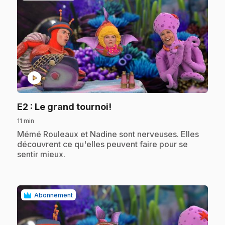
play_circle
.
E2
: Le grand tournoi!
11 min
.
Mémé Rouleaux et Nadine sont nerveuses. Elles
découvrent ce qu'elles peuvent faire pour se
sentir mieux.
Abonnement