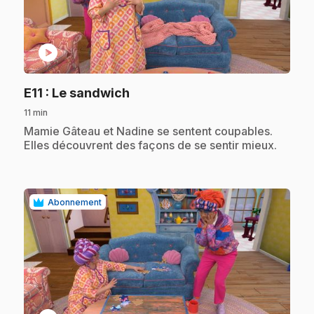
play_circle
.
E11
: Le sandwich
11 min
.
Mamie Gâteau et Nadine se sentent coupables.
Elles découvrent des façons de se sentir mieux.
Abonnement