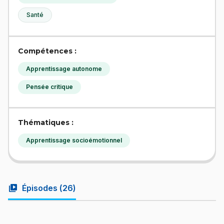
Santé
Compétences :
Apprentissage autonome
Pensée critique
Thématiques :
Apprentissage socioémotionnel
video_library
Épisodes (
26
)