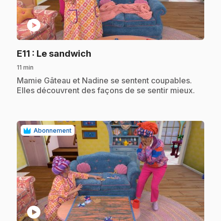
play_circle
.
E11
: Le sandwich
11 min
.
Mamie Gâteau et Nadine se sentent coupables.
Elles découvrent des façons de se sentir mieux.
Abonnement
play_circle