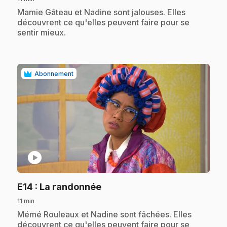
.
Mamie Gâteau et Nadine sont jalouses. Elles
découvrent ce qu'elles peuvent faire pour se
sentir mieux.
Abonnement
play_circle
.
E14
: La randonnée
11 min
.
Mémé Rouleaux et Nadine sont fâchées. Elles
découvrent ce qu'elles peuvent faire pour se