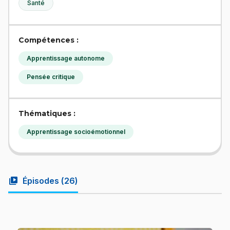
Santé
Compétences :
Apprentissage autonome
Pensée critique
Thématiques :
Apprentissage socioémotionnel
video_library
Épisodes (
26
)