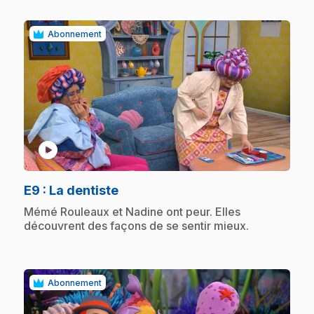
Abonnement
play_circle
.
E9
: La dentiste
.
Mémé Rouleaux et Nadine ont peur. Elles
découvrent des façons de se sentir mieux.
Abonnement