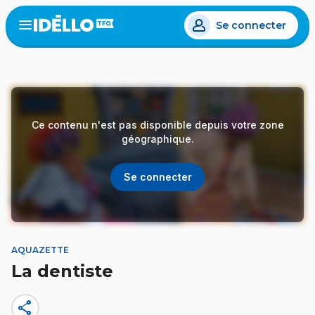
Aller
Se connecter
au
Open
the
contenu
menu
principal
Ce contenu n'est pas disponible depuis votre zone
géographique.
Se connecter
AQUAZETTE
La dentiste
share