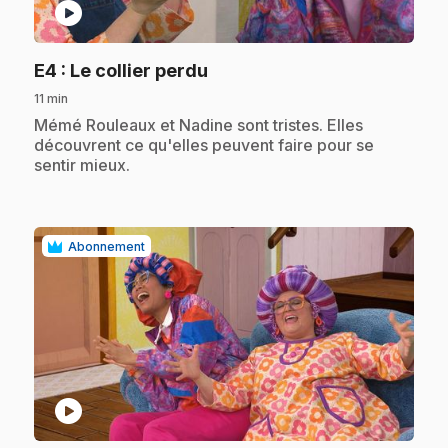
play_circle
.
E4
: Le collier perdu
11 min
.
Mémé Rouleaux et Nadine sont tristes. Elles
découvrent ce qu'elles peuvent faire pour se
sentir mieux.
Abonnement
play_circle