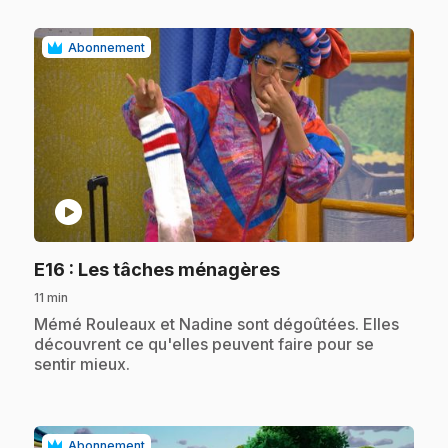
Abonnement
play_circle
.
E16
: Les tâches ménagères
11 min
.
Mémé Rouleaux et Nadine sont dégoûtées. Elles
découvrent ce qu'elles peuvent faire pour se
sentir mieux.
Abonnement