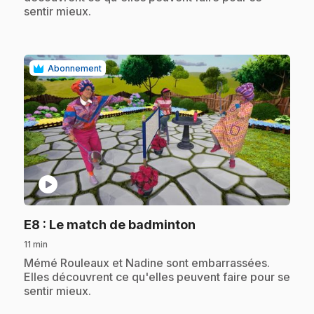
sentir mieux.
Abonnement
play_circle
.
E8
: Le match de badminton
11 min
.
Mémé Rouleaux et Nadine sont embarrassées.
Elles découvrent ce qu'elles peuvent faire pour se
sentir mieux.