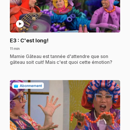
play_circle
.
E3
: C'est long!
11 min
.
Mamie Gâteau est tannée d'attendre que son
gâteau soit cuit! Mais c'est quoi cette émotion?
Abonnement