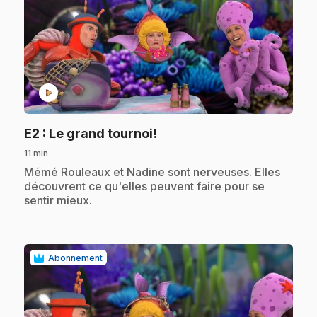
play_circle
.
E2
: Le grand tournoi!
11 min
.
Mémé Rouleaux et Nadine sont nerveuses. Elles
découvrent ce qu'elles peuvent faire pour se
sentir mieux.
Abonnement