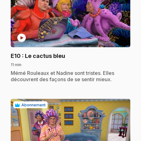
play_circle
.
E10
: Le cactus bleu
11 min
.
Mémé Rouleaux et Nadine sont tristes. Elles
découvrent des façons de se sentir mieux.
Abonnement