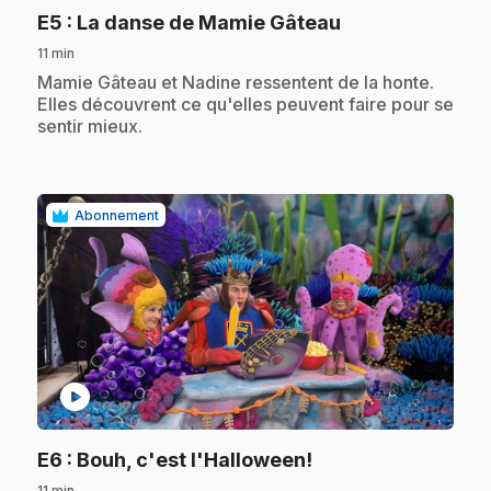
.
E5
: La danse de Mamie Gâteau
11 min
.
Mamie Gâteau et Nadine ressentent de la honte.
Elles découvrent ce qu'elles peuvent faire pour se
sentir mieux.
Abonnement
play_circle
.
E6
: Bouh, c'est l'Halloween!
11 min