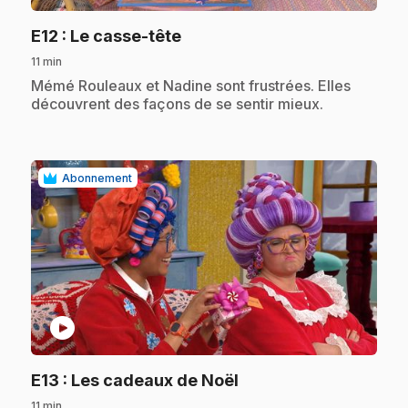
.
E12
: Le casse-tête
11 min
.
Mémé Rouleaux et Nadine sont frustrées. Elles
découvrent des façons de se sentir mieux.
Abonnement
play_circle
.
E13
: Les cadeaux de Noël
11 min