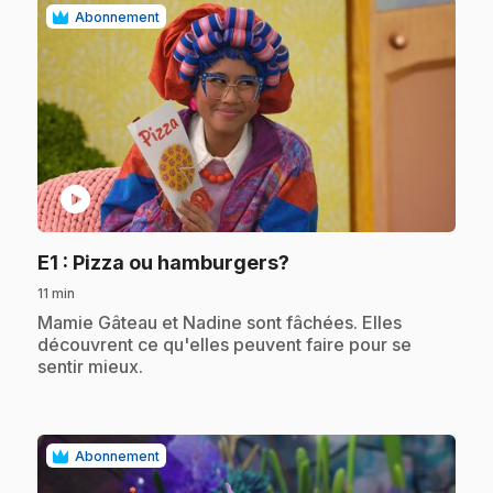
Abonnement
play_circle
.
E1
: Pizza ou hamburgers?
11 min
.
Mamie Gâteau et Nadine sont fâchées. Elles
découvrent ce qu'elles peuvent faire pour se
sentir mieux.
Abonnement