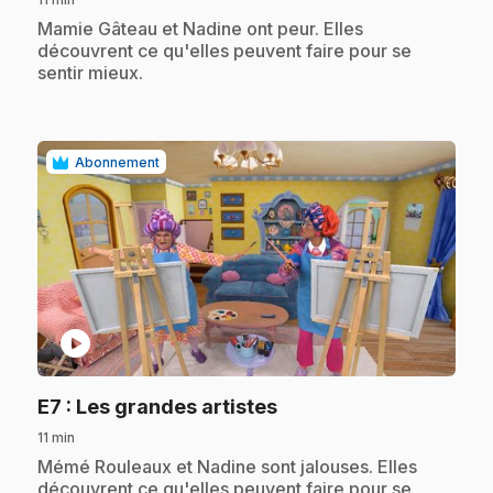
.
Mamie Gâteau et Nadine ont peur. Elles
découvrent ce qu'elles peuvent faire pour se
sentir mieux.
Abonnement
play_circle
.
E7
: Les grandes artistes
11 min
.
Mémé Rouleaux et Nadine sont jalouses. Elles
découvrent ce qu'elles peuvent faire pour se