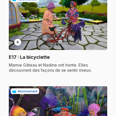
play_circle
.
E17
: La bicyclette
.
Mamie Gâteau et Nadine ont honte. Elles
découvrent des façons de se sentir mieux.
Abonnement