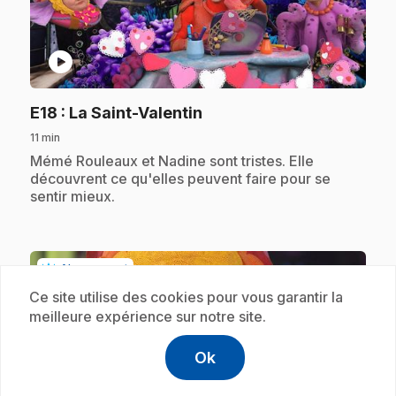
play_circle
.
E18
: La Saint-Valentin
11 min
.
Mémé Rouleaux et Nadine sont tristes. Elle
découvrent ce qu'elles peuvent faire pour se
sentir mieux.
Abonnement
Ce site utilise des cookies pour vous garantir la
meilleure expérience sur notre site.
Ok
help
Aide
Accéder à l
,Ce lien s'